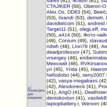
saf65
(61),
ikrasin
(61),
st
CTAJlKER
(56),
Oberon-O
Alex.Os
,
DD63
(54),
BeerL
(53),
lixandr
(53),
demetr
,
davidtelcom
(51),
andreid
Target11
(51),
olegLeff
,
me
(50),
a414
(50),
Фото-чай
(49),
Conium
(49),
slavau
ndwh
(48),
Lion78
(48),
Ан
deadprofessor
(47),
Subin
vrsergey
(46),
enibeniraba
Минский
(46),
RVKirsano
yri
(45),
Yrida
(45),
Haero
hellodobo
(44),
seny2007
(42),
vasya-megabass
(42
(42),
Alexdoneck
(41),
Pr
(41),
AngO
(41),
Deathster
deniskovtun
(41),
vasilek8
laptopbattery.r
,
Wenom
(4