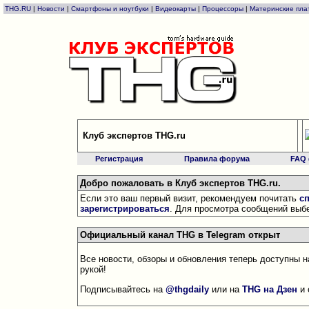
THG.RU
|
Новости
|
Смартфоны и ноутбуки
|
Видеокарты
|
Процессоры
|
Материнские пла
Клуб экспертов THG.ru
Регистрация
Правила форума
FAQ
Добро пожаловать в Клуб экспертов THG.ru.
Если это ваш первый визит, рекомендуем почитать
с
зарегистрироваться
. Для просмотра сообщений выбе
Официальный канал THG в Telegram открыт
Все новости, обзоры и обновления теперь доступны н
рукой!
Подписывайтесь на
@thgdaily
или на
THG на Дзен
и 