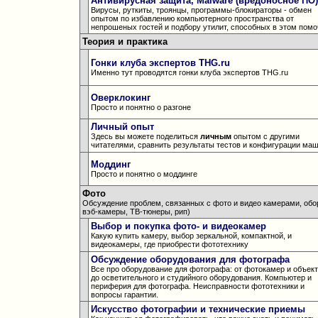
Антивирусная защита, Malware (вредоносное ПО)
Вирусы, руткиты, троянцы, программы-блокираторы - обмен
опытом по избавлению компьютерного пространства от
непрошеных гостей и подбору утилит, способных в этом помо
Теория и практика
Гонки клуба экспертов THG.ru
Именно тут проводятся гонки клуба экспертов THG.ru
Оверклокинг
Просто и понятно о разгоне
Личный опыт
Здесь вы можете поделиться
личным
опытом с другими
читателями, сравнить результаты тестов и конфигурации ма
Моддинг
Просто и понятно о моддинге
Фото
Обсуждение проблем, связанных с фото и видео камерами, обо
вэб-камеры, ТВ-тюнеры, рип)
Выбор и покупка фото- и видеокамер
Какую купить камеру, выбор зеркальной, компактной, и
видеокамеры, где приобрести фототехнику
Обсуждение оборудования для фотографа
Все про оборудование для фотографа: от фотокамер и объек
до осветительного и студийного оборудования. Компьютер и
периферия для фотографа. Неисправности фототехники и
вопросы гарантии.
Искусство фотографии и технические приемы