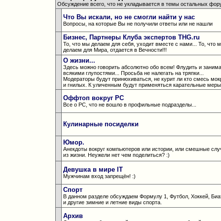
Обсуждение всего, что не укладывается в темы остальных фор
Что Вы искали, но не смогли найти у нас
Вопросы, на которые Вы не получили ответы или не нашли
Бизнес, Партнеры Клуба экспертов THG.ru
То, что мы делаем для себя, уходит вместе с нами... То, что 
делаем для Мира, отдается в Вечности!!!
О жизни...
Здесь можно говорить абсолютно обо всем! Флудить и заним
всякими глупостями... Просьба не налегать на тряпки...
Модераторы будут принюхиваться, не курит ли кто смесь мо
и гнилых. К уличенным будут применяться карательные меры
Оффтоп вокруг РС
Все о РС, что не вошло в профильные подразделы...
Кулинарные посиделки
Юмор.
Анекдоты вокруг компьютеров или истории, или смешные слу
из жизни. Неужели нет чем поделиться? :)
Девушка в мире IT
Мужчинам вход запрещён! :)
Спорт
В данном разделе обсуждаем Формулу 1, Футбол, Хоккей, Биа
и другие зимние и летние виды спорта.
Архив