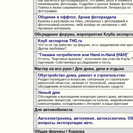
Как научиться фотографировать, что важно знать и понимать
начинающему фотографу. Подробно о разных жанрах фотогр
Плёнка в жизни современного фотолюбителя. Литература по
фотографии.
Общение и оффтоп. Архив фотораздела
Курилка и разговоры на темы, связанные с фотографией и
фототехникой косвенно, либо вообще не связанные с ней.
Архивные материалы
Обсуждение форума, мероприятия Клуба эксперто
Клуб экспертов THG.ru
Что-то не так работает на форуме, есть предложения или кри
Другие проблемы?
"Глазами потребителя или Hand-in-Hand (H&H)"
Отчеты, "Бортовые журналы", испытания при участии Клуба 
партнеров. Собственные исследования и тесты.
Мастер на все руки / Для дома, дачи и отдыха
Обустройство дома, ремонт и строительство
Раздел посвящается вопросам, связанным со строительно-
ремонтной областью, начиная от технологий, заканчивая
обсуждением использования вспомогательных средств.
Умный дом
Обсуждение и воплощения концепции умного дома, автомати
домашних процессов, светильники на пультах, микроволновки
компьютерами, холодильники с Интернет и ваши фантазии
Для автомобилиста
Автоэлектроника, автохимия, автокосметика. О
вопросы эксплуатации авто.
Общие форумы / Курилка