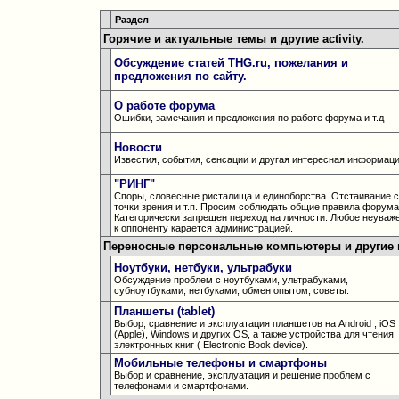
Раздел
Горячие и актуальные темы и другие activity.
Обсуждение статей THG.ru, пожелания и
предложения по сайту.
О работе форума
Ошибки, замечания и предложения по работе форума и т.д
Новости
Известия, события, сенсации и другая интересная информац
"РИНГ"
Споры, словесные ристалища и единоборства. Отстаивание 
точки зрения и т.п. Просим соблюдать общие правила форума
Категорически запрещен переход на личности. Любое неуваж
к оппоненту карается администрацией.
Переносные персональные компьютеры и другие 
Ноутбуки, нетбуки, ультрабуки
Обсуждение проблем с ноутбуками, ультрабуками,
субноутбуками, нетбуками, обмен опытом, советы.
Планшеты (tablet)
Выбор, сравнение и эксплуатация планшетов на Android , iOS
(Apple), Windows и других OS, а также устройства для чтения
электронных книг ( Electronic Book device).
Мобильные телефоны и смартфоны
Выбор и сравнение, эксплуатация и решение проблем с
телефонами и смартфонами.