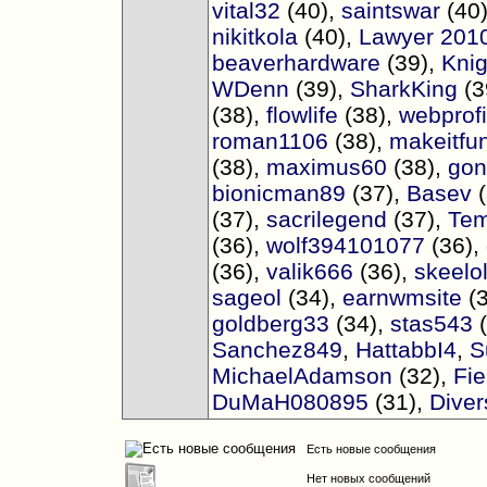
vital32
(40),
saintswar
(40
nikitkola
(40),
Lawyer 201
beaverhardware
(39),
Knig
WDenn
(39),
SharkKing
(3
(38),
flowlife
(38),
webprofi
roman1106
(38),
makeitfu
(38),
maximus60
(38),
gon
bionicman89
(37),
Basev
(37),
sacrilegend
(37),
Tem
(36),
wolf394101077
(36),
(36),
valik666
(36),
skeelol
sageol
(34),
earnwmsite
(
goldberg33
(34),
stas543
Sanchez849
,
HattabbI4
,
S
MichaelAdamson
(32),
Fie
DuMaH080895
(31),
Diver
Есть новые сообщения
Нет новых сообщений