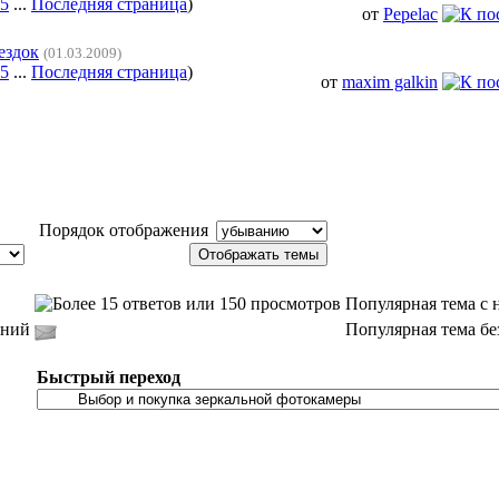
5
...
Последняя страница
)
от
Pepelac
ездок
(01.03.2009)
5
...
Последняя страница
)
от
maxim galkin
Порядок отображения
Популярная тема с
ений
Популярная тема б
Быстрый переход