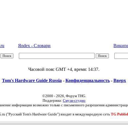
.ru
Яndex - Словари
Википед
Часовой пояс GMT +4, время:
14:37
.
Tom's Hardware Guide Russia
-
Конфиденциальность
-
Вверх
©2000 - 2026, Форум THG.
Поддержка:
Смузи-студио
анение информации возможно только с письменного разрешения администраци
.ru ("Русский Tom's Hardware Guide") входит в международную сеть
TG Publis