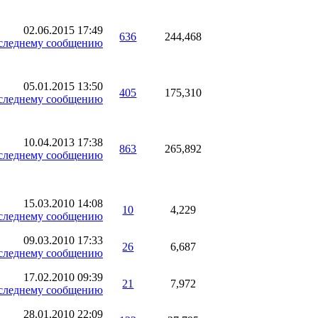
02.06.2015
17:49
636
244,468
05.01.2015
13:50
405
175,310
10.04.2013
17:38
863
265,892
15.03.2010
14:08
10
4,229
09.03.2010
17:33
26
6,687
17.02.2010
09:39
21
7,972
28.01.2010
22:09