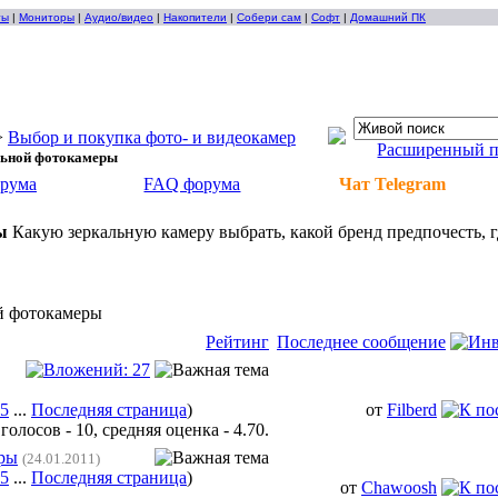
ты
|
Мониторы
|
Аудио/видео
|
Накопители
|
Собери сам
|
Софт
|
Домашний ПК
>
Выбор и покупка фото- и видеокамер
Расширенный 
льной фотокамеры
орума
FAQ форума
Чат Telegram
ы
Какую зеркальную камеру выбрать, какой бренд предпочесть, 
й фотокамеры
Рейтинг
Последнее сообщение
5
...
Последняя страница
)
от
Filberd
еры
(24.01.2011)
5
...
Последняя страница
)
от
Chawoosh