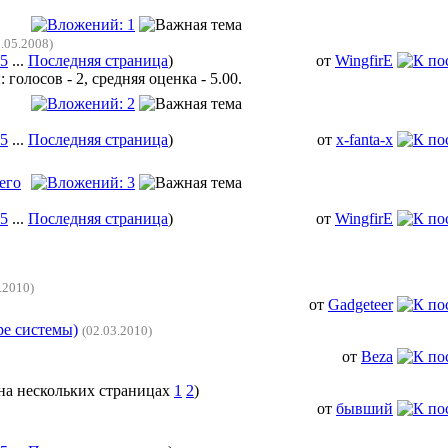
2.05.2008)
5
...
Последняя страница
)
от
WingfirE
5
...
Последняя страница
)
от
x-fanta-x
его
5
...
Последняя страница
)
от
WingfirE
.2010)
от
Gadgeteer
ре системы)
(02.03.2010)
от
Beza
1
2
)
от
бывший