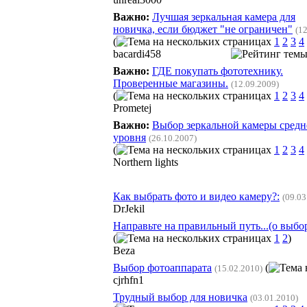
Важно:
Лучшая зеркальная камера для
новичка, если бюджет "не ограничен"
(1
(
1
2
3
4
bacardi458
Важно:
ГДЕ покупать фототехнику.
Проверенные магазины.
(12.09.2009)
(
1
2
3
4
Prometej
Важно:
Выбор зеркальной камеры средн
уровня
(26.10.2007)
(
1
2
3
4
Northern lights
Как выбрать фото и видео камеру?:
(09.03
DrJekil
Направьте на правильный путь...(о выбо
(
1
2
)
Beza
Выбор фотоаппарата
(
(15.02.2010)
cjrhfn1
Трудный выбор для новичка
(03.01.2010)