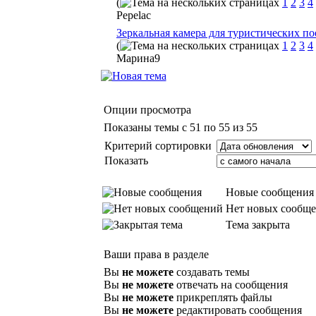
(
1
2
3
4
Pepelac
Зеркальная камера для туристических по
(
1
2
3
4
Марина9
Опции просмотра
Показаны темы с 51 по 55 из 55
Критерий сортировки
Показать
Новые сообщения
Нет новых сообщ
Тема закрыта
Ваши права в разделе
Вы
не можете
создавать темы
Вы
не можете
отвечать на сообщения
Вы
не можете
прикреплять файлы
Вы
не можете
редактировать сообщения