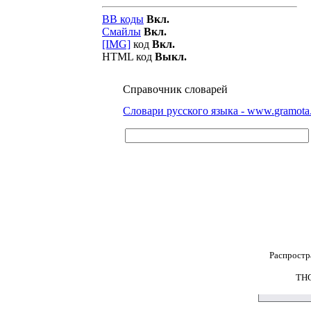
BB коды
Вкл.
Смайлы
Вкл.
[IMG]
код
Вкл.
HTML код
Выкл.
Справочник словарей
Словари русского языка - www.gramota
Распростр
THG