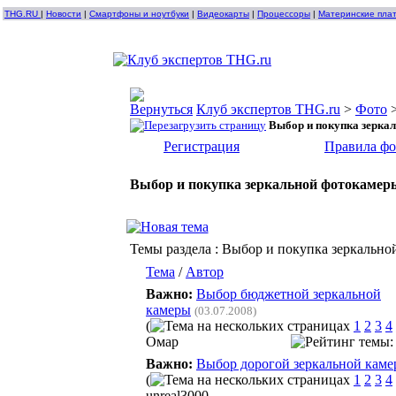
THG.RU
|
Новости
|
Смартфоны и ноутбуки
|
Видеокарты
|
Процессоры
|
Материнские пла
Клуб экспертов THG.ru
>
Фото
Выбор и покупка зерка
Регистрация
Правила ф
Выбор и покупка зеркальной фотокамер
Темы раздела
: Выбор и покупка зеркально
Тема
/
Автор
Важно:
Выбор бюджетной зеркальной
камеры
(03.07.2008)
(
1
2
3
4
Омар
Важно:
Выбор дорогой зеркальной кам
(
1
2
3
4
unreal3000