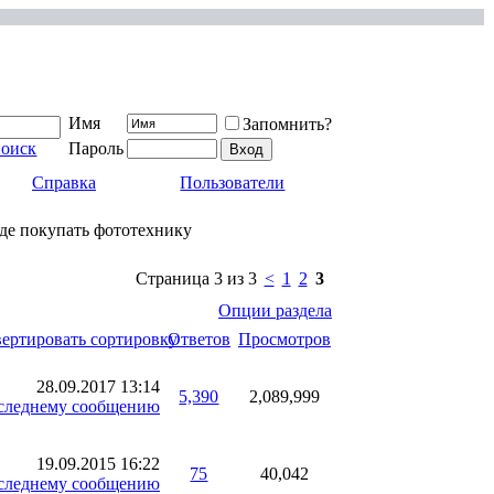
Имя
Запомнить?
поиск
Пароль
Справка
Пользователи
где покупать фототехнику
Страница 3 из 3
<
1
2
3
Опции раздела
Ответов
Просмотров
28.09.2017
13:14
5,390
2,089,999
19.09.2015
16:22
75
40,042