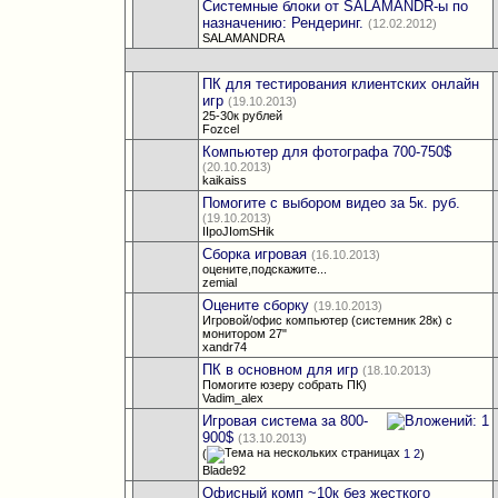
Системные блоки от SALAMANDR-ы по
назначению: Рендеринг.
(12.02.2012)
SALAMANDRA
ПК для тестирования клиентских онлайн
игр
(19.10.2013)
25-30к рублей
Fozcel
Компьютер для фотографа 700-750$
(20.10.2013)
kaikaiss
Помогите с выбором видео за 5к. руб.
(19.10.2013)
IIpoJIomSHik
Сборка игровая
(16.10.2013)
оцените,подскажите...
zemial
Оцените сборку
(19.10.2013)
Игровой/офис компьютер (системник 28к) с
монитором 27"
xandr74
ПК в основном для игр
(18.10.2013)
Помогите юзеру собрать ПК)
Vadim_alex
Игровая система за 800-
900$
(13.10.2013)
(
1
2
)
Blade92
Офисный комп ~10к без жесткого