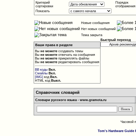
Критерий
Порядок
сортировки
отображения
Показать
Новые сообщения
Нет новых сообщений
Тема закрыта
Быстрый переход
Ваши права в разделе
Вы
не можете
создавать темы
Вы
не можете
отвечать на сообщения
Вы
не можете
прикреплять файлы
Вы
не можете
редактировать сообщения
BB коды
Вкл.
Смайлы
Вкл.
[IMG]
код
Вкл.
HTML код
Выкл.
Справочник словарей
Словари русского языка - www.gramota.ru
Часовой 
Tom's Hardware Guide 