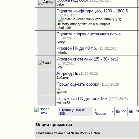
Сборка под софт
(15.10.2013)
bebe
Оцените конфигурацию, 1200 - 1800 $
(11.10.2013)
(
1
2
3
)
Не могу определиться с выбором
cthulhukill
Оцените сборку системного блока
(16.10.2013)
Sikey1
Игровой ПК до 40 т.р.
(13.10.2013)
nkhells
Игровой системник (25 - 30к руб)
(16.10.2013)
Srg1
Апгрейд Пк
(11.10.2013)
JaGuAr
Прошу оценить сборку
(11.10.2013)
пк
igor-nk
Нешумный ПК для игр, 50к
(29.09.2013)
twister88
Страница 100 из
«
<
50
90
95
9
308
Первая
Опции просмотра
Показаны темы с 2476 по 2500 из 7687