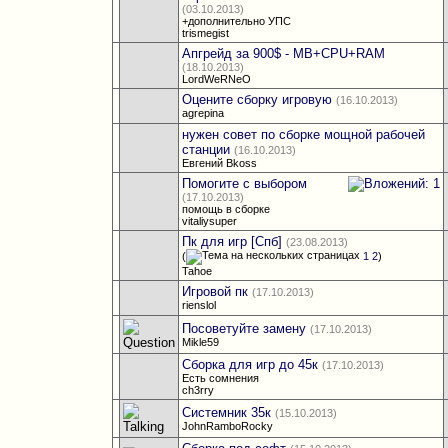
(03.10.2013)
+дополнительно УПС
trismegist
Апгрейд за 900$ - MB+CPU+RAM
(18.10.2013)
LordWeRNeO
Оцените сборку игровую
(16.10.2013)
agrepina
нужен совет по сборке мощной рабочей
станции
(16.10.2013)
Евгений Bkoss
Помогите с выбором
(17.10.2013)
помощь в сборке
vitaliysuper
Пк для игр [Спб]
(23.08.2013)
(
1
2
)
Tahoe
Игровой пк
(17.10.2013)
rienslol
Посоветуйте замену
(17.10.2013)
Mikle59
Сборка для игр до 45к
(17.10.2013)
Есть сомнения
ch3rry
Системник 35к
(15.10.2013)
JohnRamboRocky