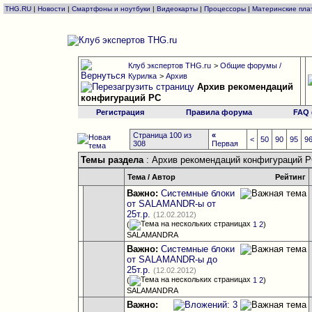
THG.RU
|
Новости
|
Смартфоны и ноутбуки
|
Видеокарты
|
Процессоры
|
Материнские пла
Клуб экспертов THG.ru
>
Общие форумы /
Курилка
>
Архив
Архив рекомендаций
конфигураций РС
Регистрация
Правила форума
FAQ
Страница 100 из
«
<
50
90
95
9
308
Первая
Темы раздела
: Архив рекомендаций конфигураций 
Тема
/
Автор
Рейтинг
Важно:
Системные блоки
от SALAMANDR-ы от
25т.р.
(12.02.2012)
(
1
2
)
SALAMANDRA
Важно:
Системные блоки
от SALAMANDR-ы до
25т.р.
(12.02.2012)
(
1
2
)
SALAMANDRA
Важно: