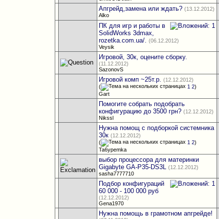
Апгрейд,замена или ждать?
(13.12.2012)
Alko
ПК для игр и работы в
SolidWorks 3dmax,
rozetka.com.ua/.
(06.12.2012)
Veysik
Игровой, 30к, оцените сборку.
(11.12.2012)
SazonovS
Игровой комп ~25т.р.
(12.12.2012)
(
1
2
)
Gart
Помогите собрать подобрать
конфигурацию до 3500 грн?
(12.12.2012)
Nikssl
Нужна помощ с подборкой системника
30к
(12.12.2012)
(
1
2
)
Ta6ypemka
выбор процессора для материнки
Gigabyte GA-P35-DS3L
(12.12.2012)
sasha7777710
Подбор конфигураций
60 000 - 100 000 руб
(12.12.2012)
Gena1970
Нужна помощь в грамотном апгрейде!