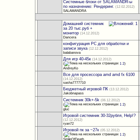
Системные блоки от SALAMANDR-ы
по назначению: Рендеринг.
(12.02.2012)
SALAMANDRA
Домашний системник
за 20 тыс.руб +
монитор
(14.12.2012)
Dancera
конфигурация PC для обработки и
записи звука
(12.12.2012)
balabanova
Для игр 40-45к
(14.12.2012)
(
1
2
)
AndreyKo
Все для просессора amd amd fx 6100
(14.12.2012)
sasha7777710
Бюджетный игровой ПК
(13.12.2012)
Jakobnapass
Системник 30k+-5k
(06.12.2012)
(
1
2
)
gluc
Игровой системник 30-32рубля, Help!?
(12.12.2012)
ryan72
Игровой пк за ~27к
(05.12.2012)
(
1
2
)
SmileOfDeath