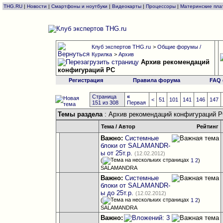
THG.RU
|
Новости
|
Смартфоны и ноутбуки
|
Видеокарты
|
Процессоры
|
Материнские пла
Клуб экспертов THG.ru
>
Общие форумы /
Курилка
>
Архив
Архив рекомендаций
конфигураций РС
Регистрация
Правила форума
FAQ
Страница
«
<
51
101
141
146
147
151 из 308
Первая
Темы раздела
: Архив рекомендаций конфигураций 
Тема
/
Автор
Рейтинг
Важно:
Системные
блоки от SALAMANDR-
ы от 25т.р.
(12.02.2012)
(
1
2
)
SALAMANDRA
Важно:
Системные
блоки от SALAMANDR-
ы до 25т.р.
(12.02.2012)
(
1
2
)
SALAMANDRA
Важно: