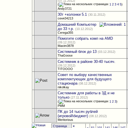
(07.11.2012)
(
1
2
3
4
5
)
Andy3721
30т +колонки 5.1
(30.11.2012)
сеня34213
Домашний Компьютер
до 33 т.р.
(10.12.2012)
Cerega355
Помогите собрать комп на AMD
(09.12.2012)
Maxim3878
Системный блок до 13
(03.12.2012)
ThaGoose
Системник в районе 30-40 тысяч.
(09.12.2012)
TITOOOO
Совет по выбору качественных
комплектующих для будущего
стационара
(08.12.2012)
nikolkay
Системник для работы в 3Д и не
только
(27.11.2012)
(
1
2
3
)
PMM
ПК до 14 тысяч рублей
(игровой\бюджет)
(08.12.2012)
Meritorious
Страница
«
<
51
101
141
146
147