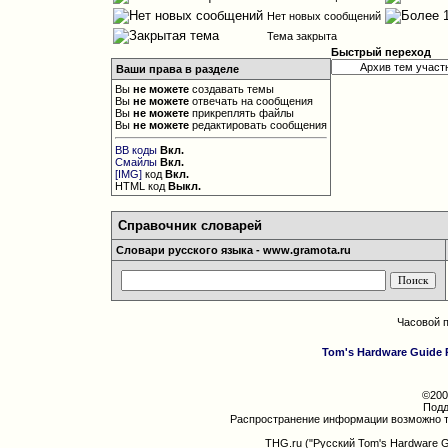
Нет новых сообщений
Тема закрыта
Быстрый переход
Ваши права в разделе
Вы
не можете
создавать темы
Вы
не можете
отвечать на сообщения
Вы
не можете
прикреплять файлы
Вы
не можете
редактировать сообщения
BB коды
Вкл.
Смайлы
Вкл.
[IMG]
код
Вкл.
HTML код
Выкл.
Справочник словарей
Словари русского языка - www.gramota.ru
Часовой 
Tom's Hardware Guide 
©200
Подд
Распространение информации возможно т
THG.ru ("Русский Tom's Hardware 