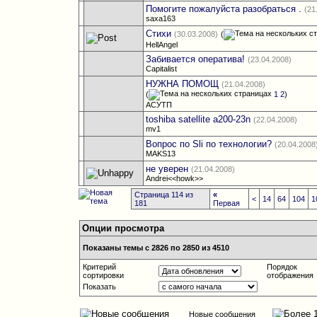
Помогите пожалуйста разобраться .
(21
saxa163
Стихи
(30.03.2008)
(
HellAngel
Забивается оператива!
(23.04.2008)
Capitalist
НУЖНА ПОМОЩ
(21.04.2008)
(
1
2
)
АСУТП
toshiba satellite a200-23n
(22.04.2008)
mv1
Вопрос по Sli по технологии?
(20.04.2008
MAKS13
не уверен
(21.04.2008)
Andrei<<howk>>
Страница 114 из
«
<
14
64
104
1
181
Первая
Опции просмотра
Показаны темы с 2826 по 2850 из 4510
Критерий
Порядок
сортировки
отображения
Показать
Новые сообщения