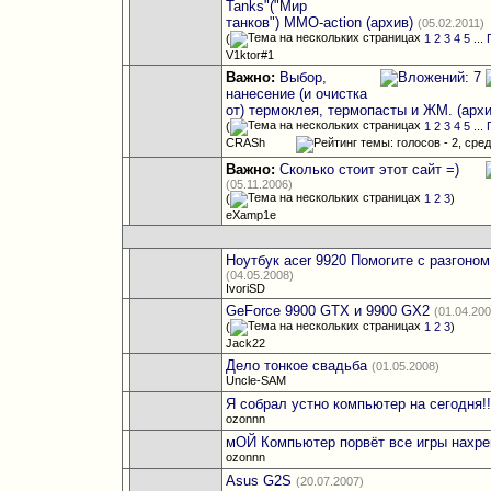
Tanks"("Мир
танков") MMO-action (архив)
(05.02.2011)
(
1
2
3
4
5
...
V1ktor#1
Важно:
Выбор,
нанесение (и очистка
от) термоклея, термопасты и ЖМ. (архи
(
1
2
3
4
5
...
CRASh
Важно:
Сколько стоит этот сайт =)
(05.11.2006)
(
1
2
3
)
eXamp1e
Ноутбук acer 9920 Помогите с разгоно
(04.05.2008)
IvoriSD
GeForce 9900 GTX и 9900 GX2
(01.04.20
(
1
2
3
)
Jack22
Дело тонкое свадьба
(01.05.2008)
Uncle-SAM
Я собрал устно компьютер на сегодня!!
ozonnn
мОЙ Компьютер порвёт все игры нахре
ozonnn
Asus G2S
(20.07.2007)