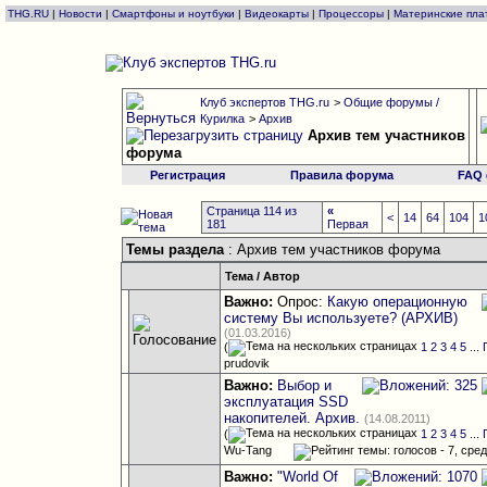
THG.RU
|
Новости
|
Смартфоны и ноутбуки
|
Видеокарты
|
Процессоры
|
Материнские пла
Клуб экспертов THG.ru
>
Общие форумы /
Курилка
>
Архив
Архив тем участников
форума
Регистрация
Правила форума
FAQ
Страница 114 из
«
<
14
64
104
1
181
Первая
Темы раздела
: Архив тем участников форума
Тема
/
Автор
Важно:
Опрос:
Какую операционную
систему Вы используете? (АРХИВ)
(01.03.2016)
(
1
2
3
4
5
...
prudovik
Важно:
Выбор и
эксплуатация SSD
накопителей. Архив.
(14.08.2011)
(
1
2
3
4
5
...
Wu-Tang
Важно:
"World Of