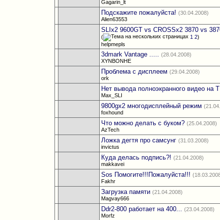
Gagarin_lt
Подскажите пожалуйста!
(30.04.2008)
Alien63553
SLIx2 9600GT vs CROSSx2 3870 vs 387
(
1
2
)
helpmepls
3dmark Vantage .....
(28.04.2008)
XYNBONHE
Проблема с дисплеем
(29.04.2008)
ork
Нет вывода полноэкранного видео на 
Max_SLI
9800gx2 многодисплейный режим
(21.04
foxhound
Что можно делать с буком?
(25.04.2008)
AzTech
Ложка дегтя про самсунг
(31.03.2008)
invictus
Куда делась подпись?!
(21.04.2008)
makkavei
Sos Помогите!!!Пожалуйста!!!
(18.03.200
Fakhr
Загрузка памяти
(21.04.2008)
Magvay666
Ddr2-800 работает на 400...
(23.04.2008)
Morfz