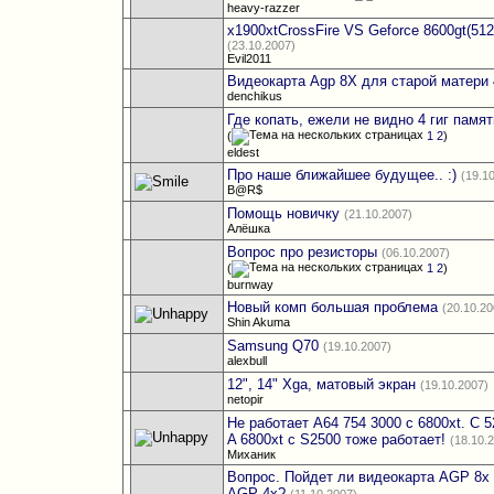
heavy-razzer
x1900xtCrossFire VS Geforce 8600gt(512
(23.10.2007)
Evil2011
Видеокарта Agp 8Х для старой матери 
denchikus
Где копать, ежели не видно 4 гиг памя
(
1
2
)
eldest
Про наше ближайшее будущее.. :)
(19.1
B@R$
Помощь новичку
(21.10.2007)
Алёшка
Вопрос про резисторы
(06.10.2007)
(
1
2
)
burnway
Новый комп большая проблема
(20.10.20
Shin Akuma
Samsung Q70
(19.10.2007)
alexbull
12", 14" Xga, матовый экран
(19.10.2007)
netopir
Не работает A64 754 3000 с 6800xt. С 5
A 6800xt с S2500 тоже работает!
(18.10.
Миханик
Вопрос. Пойдет ли видеокарта AGP 8x
AGP 4x?