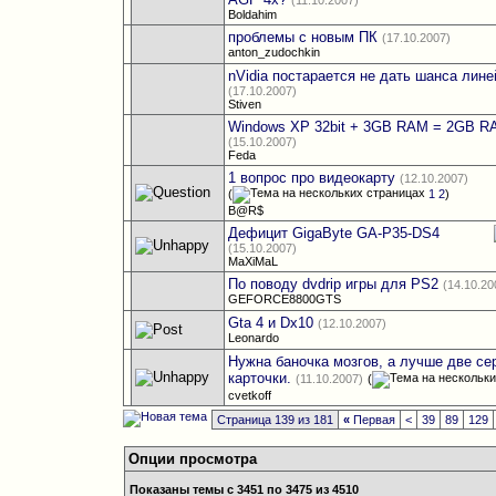
(11.10.2007)
Boldahim
проблемы с новым ПК
(17.10.2007)
anton_zudochkin
nVidia постарается не дать шанса лин
(17.10.2007)
Stiven
Windows XP 32bit + 3GB RAM = 2GB RA
(15.10.2007)
Feda
1 вопрос про видеокарту
(12.10.2007)
(
1
2
)
B@R$
Дефицит GigaByte GA-P35-DS4
(15.10.2007)
MaXiMaL
По поводу dvdrip игры для PS2
(14.10.20
GEFORCE8800GTS
Gta 4 и Dx10
(12.10.2007)
Leonardo
Нужна баночка мозгов, а лучше две се
карточки.
(11.10.2007)
(
cvetkoff
Страница 139 из 181
«
Первая
<
39
89
129
Опции просмотра
Показаны темы с 3451 по 3475 из 4510