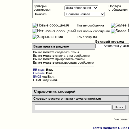
Критерий
Порядок
сортировки
отображения
Показать
Новые сообщения
Нет новых сообщений
Тема закрыта
Быстрый переход
Ваши права в разделе
Вы
не можете
создавать темы
Вы
не можете
отвечать на сообщения
Вы
не можете
прикреплять файлы
Вы
не можете
редактировать сообщения
BB коды
Вкл.
Смайлы
Вкл.
[IMG]
код
Вкл.
HTML код
Выкл.
Справочник словарей
Словари русского языка - www.gramota.ru
Часовой 
Tom's Hardware Guide 