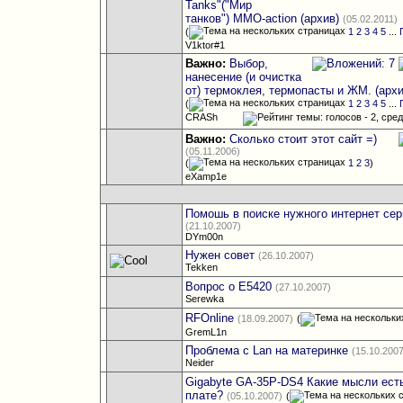
Tanks"("Мир
танков") MMO-action (архив)
(05.02.2011)
(
1
2
3
4
5
...
V1ktor#1
Важно:
Выбор,
нанесение (и очистка
от) термоклея, термопасты и ЖМ. (архи
(
1
2
3
4
5
...
CRASh
Важно:
Сколько стоит этот сайт =)
(05.11.2006)
(
1
2
3
)
eXamp1e
Помошь в поиске нужного интернет се
(21.10.2007)
DYm00n
Нужен совет
(26.10.2007)
Tekken
Вопрос о E5420
(27.10.2007)
Serewka
RFOnline
(18.09.2007)
(
GremL1n
Проблема с Lan на материнке
(15.10.200
Neider
Gigabyte GA-35P-DS4 Какие мысли есть
плате?
(05.10.2007)
(