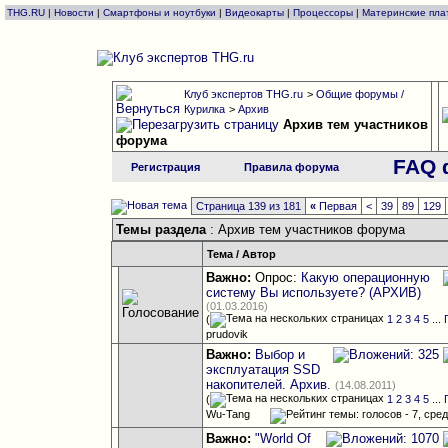
THG.RU
|
Новости
|
Смартфоны и ноутбуки
|
Видеокарты
|
Процессоры
|
Материнские пла
Клуб экспертов THG.ru
>
Общие форумы /
Курилка
>
Архив
Архив тем участников
форума
FAQ 
Регистрация
Правила форума
Страница 139 из 181
«
Первая
<
39
89
129
Темы раздела
: Архив тем участников форума
Тема
/
Автор
Важно:
Опрос:
Какую операционную
систему Вы используете? (АРХИВ)
(01.03.2016)
(
1
2
3
4
5
...
prudovik
Важно:
Выбор и
эксплуатация SSD
накопителей. Архив.
(14.08.2011)
(
1
2
3
4
5
...
Wu-Tang
Важно:
"World Of