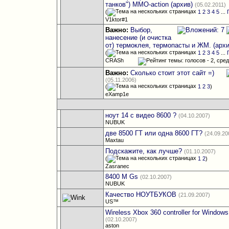
танков") MMO-action (архив)
(05.02.2011)
(
1
2
3
4
5
...
V1ktor#1
Важно:
Выбор,
нанесение (и очистка
от) термоклея, термопасты и ЖМ. (архи
(
1
2
3
4
5
...
CRASh
Важно:
Сколько стоит этот сайт =)
(05.11.2006)
(
1
2
3
)
eXamp1e
ноут 14 с видео 8600 ?
(04.10.2007)
NUBUK
две 8500 ГТ или одна 8600 ГТ?
(24.09.20
Maxtau
Подскажите, как лучше?
(01.10.2007)
(
1
2
)
Zasranec
8400 M Gs
(02.10.2007)
NUBUK
Качество НОУТБУКОВ
(21.09.2007)
US™
Wireless Xbox 360 controller for Window
(02.10.2007)
aston