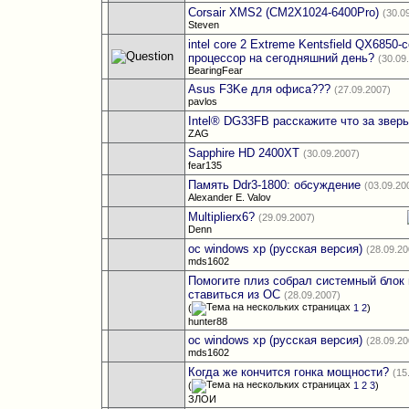
Corsair XMS2 (CM2X1024-6400Pro)
(30.0
Steven
intel core 2 Extreme Kentsfield QX6850
процессор на сегодняшний день?
(30.09
BearingFear
Asus F3Ke для офиса???
(27.09.2007)
pavlos
Intel® DG33FB расскажите что за зверь
ZAG
Sapphire HD 2400XT
(30.09.2007)
fear135
Память Ddr3-1800: обсуждение
(03.09.20
Alexander E. Valov
Multiplierx6?
(29.09.2007)
Denn
ос windows xp (русская версия)
(28.09.20
mds1602
Помогите плиз собрал системный блок 
ставиться из ОС
(28.09.2007)
(
1
2
)
hunter88
ос windows xp (русская версия)
(28.09.20
mds1602
Когда же кончится гонка мощности?
(15
(
1
2
3
)
ЗЛОИ