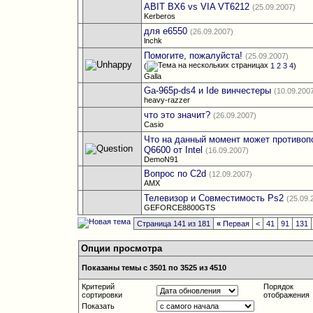
ABIT BX6 vs VIA VT6212
(25.09.2007)
Kerberos
для e6550
(26.09.2007)
lnchk
Помогите, пожалуйста!
(25.09.2007)
(
1
2
3
4
)
Galla
Ga-965p-ds4 и Ide винчестеры
(10.09.200
heavy-razzer
что это значит?
(26.09.2007)
Casio
Что на данный момент может противо
Q6600 от Intel
(16.09.2007)
DemoN91
Вопрос по C2d
(12.09.2007)
AMX
Телевизор и Совместимость Ps2
(25.09.
GEFORCE8800GTS
Страница 141 из 181
«
Первая
<
41
91
131
Опции просмотра
Показаны темы с 3501 по 3525 из 4510
Критерий
Порядок
сортировки
отображения
Показать