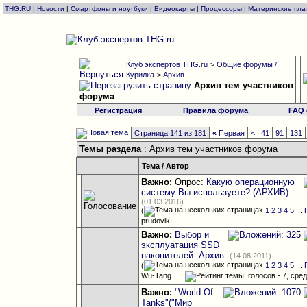
THG.RU
|
Новости
|
Смартфоны и ноутбуки
|
Видеокарты
|
Процессоры
|
Материнские пла
Клуб экспертов THG.ru
>
Общие форумы /
Курилка
>
Архив
Архив тем участников
форума
Регистрация
Правила форума
FAQ
Страница 141 из 181
«
Первая
<
41
91
131
Темы раздела
: Архив тем участников форума
Тема
/
Автор
Важно:
Опрос:
Какую операционную
систему Вы используете? (АРХИВ)
(01.03.2016)
(
1
2
3
4
5
...
prudovik
Важно:
Выбор и
эксплуатация SSD
накопителей. Архив.
(14.08.2011)
(
1
2
3
4
5
...
Wu-Tang
Важно:
"World Of
Tanks"("Мир