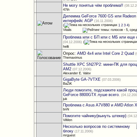
Не могу понятьв чём проблема!!
(08.12.
47th
Дилемма GeForce 7600 GS или Radeon
интерфейс AGP
(16.11.2006)
(
1
2
3
4
)
Vitalis
Проблема или с БП или с МБ или еще 
(04.12.2006)
(
hellt
Опрос:
AMD 4x4 или Intel Core 2 Quad
(
Themaximus
Shuttle XPC SN27P2: мини-ПК для проц
AM2
(07.12.2006)
Alexander E. Valov
GigaByte GA-7VTXE
(07.03.2006)
BaZiK
Люди помогите, подскажите какой проц
GeForce 8800GTX луше всего.
(04.12.20
juk
Проблема c Asus A7V880 и AMD Atlon 
bnN
Помогите чайнику(вынуть штекер)
(04.1
ViMen
Несколько вопросов по системному
блоку
(17.11.2006)
mrguest