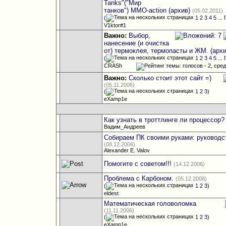
Tanks"("Мир
танков") MMO-action (архив)
(05.02.2011)
(
1
2
3
4
5
...
V1ktor#1
Важно:
Выбор,
нанесение (и очистка
от) термоклея, термопасты и ЖМ. (архи
(
1
2
3
4
5
...
CRASh
Важно:
Сколько стоит этот сайт =)
(05.11.2006)
(
1
2
3
)
eXamp1e
Как узнать в троттлинге ли процессор?
Вадим_Андреев
Собираем ПК своими руками: руководс
(08.12.2006)
Alexander E. Valov
Помогите с советом!!!
(14.12.2006)
Проблема с Карбоном.
(05.12.2006)
(
1
2
3
)
eldest
Математическая головоломка
(11.11.2006)
(
1
2
3
)
eXamp1e