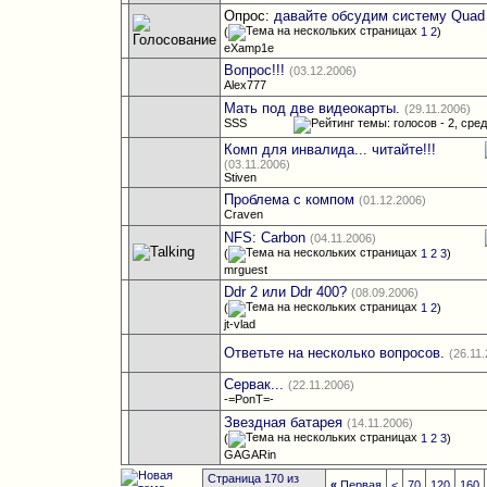
Опрос:
давайте обсудим систему Quad
(
1
2
)
eXamp1e
Вопрос!!!
(03.12.2006)
Alex777
Мать под две видеокарты.
(29.11.2006)
SSS
Комп для инвалида... читайте!!!
(03.11.2006)
Stiven
Проблема с компом
(01.12.2006)
Craven
NFS: Carbon
(04.11.2006)
(
1
2
3
)
mrguest
Ddr 2 или Ddr 400?
(08.09.2006)
(
1
2
)
jt-vlad
Ответьте на несколько вопросов.
(26.11
Сервак...
(22.11.2006)
-=PonT=-
Звездная батарея
(14.11.2006)
(
1
2
3
)
GAGARin
Страница 170 из
«
Первая
<
70
120
160