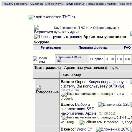
THG.RU
|
Новости
|
Смартфоны и ноутбуки
|
Видеокарты
|
Процессоры
|
Материнские пла
Клуб экспертов THG.ru
>
Общие форумы /
Курилка
>
Архив
Архив тем участников
форума
Регистрация
Правила форума
FAQ
Страница 170 из
«
Первая
<
70
120
160
181
Темы раздела
: Архив тем участников форума
Тема
/
Автор
Важно:
Опрос:
Какую операционную
систему Вы используете? (АРХИВ)
(01.03.2016)
(
1
2
3
4
5
...
prudovik
Важно:
Выбор и
эксплуатация SSD
накопителей. Архив.
(14.08.2011)
(
1
2
3
4
5
...
Wu-Tang
Важно:
"World Of