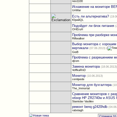
neo1100
Искажение на мониторе B
UnWar
Есть ли альтернатива?
(19.0
ЮрийQL
Подойдет ли блок питания
(
OHEruH
Проблема при разборке мон
Riftwalker
Выбор монитора с хорошим 
вертикали
(07.06.2013)
(
GioB
Проблема с разрешением м
djrom
Замена монитора
(18.06.2013
VoffkaRnD
Монитор
(10.06.2013)
centipede
Монитор для бухгалтера
(10
The_Immortal
Сравнение мониторов с раз
обзор HP ZR2740w и ASUS
Stanislav Vasiliev
ремонт benq g2420hdb
(04.06
rabotagh
Страница 10 