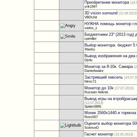
Приобретение монитора
(16.
yrik1997
3D vision surround
(12.08.2013
VBDUnit
НУЖНА помощь монитор гл
vados_x
Бюджетники 23'' (2013 год) 
cptmiller
Выбор монитора. бюджет 5 
Xfantry
Вывод изображения на два
Djvilu
Монитор за 8-10к. Самара
(
DanteAwake
Застрявший пиксель
(24.07.2
hitrec71
Монитор до 10к
(17.07.2013)
Russian-4elivek
Вывод игры на втрой(расши
(12.07.2013)
Spider0885
Моник 2560x1440 и тормоза
Ross007
Оцените выбор монитора 50
ScienceD
Гаснет монитор
(22.05.2013)