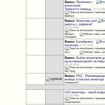
Важно:
Проблема с
монитором.
Требуется помощь.
(27.12.20
(
MelHero
Важно:
Мониторы для
работы с графикой.
(09.10.2006)
(
Михаил
Понедель
Важно:
Калибровка
монитора
(17.07.2007)
(
кутх
Важно:
Выбор мониторов д
мультимониторной системы
(31.03.2013)
(
Wu-Tang
Важно:
FAQ - Рекомендации
выбору и покупке монитора
freelancer57
LED мониторы - какой выбр
(23.10.2009)
(
senior.barinov