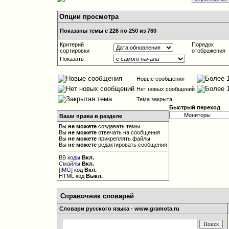
Опции просмотра
Показаны темы с 226 по 250 из 760
Критерий
Порядок
сортировки
отображения
Показать
Новые сообщения
Нет новых сообщений
Тема закрыта
Быстрый переход
Ваши права в разделе
Вы
не можете
создавать темы
Вы
не можете
отвечать на сообщения
Вы
не можете
прикреплять файлы
Вы
не можете
редактировать сообщения
BB коды
Вкл.
Смайлы
Вкл.
[IMG]
код
Вкл.
HTML код
Выкл.
Справочник словарей
Словари русского языка - www.gramota.ru