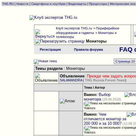
THG.RU
|
Новости
|
Смартфоны и ноутбуки
|
Видеокарты
|
Процессоры
|
Материнские пла
Клуб экспертов THG.ru
>
Периферийное
оборудование и гаджеты
>
Мониторы и
телевизоры
Мониторы
FAQ 
Регистрация
Правила форума
Страница 10 
Темы раздела
: Мониторы
Объявление
:
Прежде чем задать вопрос
SALAMANDRA
(
THG Russia Forum Team
)
Тема
/
Автор
Важно:
Выбор
монитора
(26.06.2018)
(
Yolenzo
Важно:
Чем
отличается монитор за
200 000 и за 10 000?
(12.08.2
(
Yolenzo