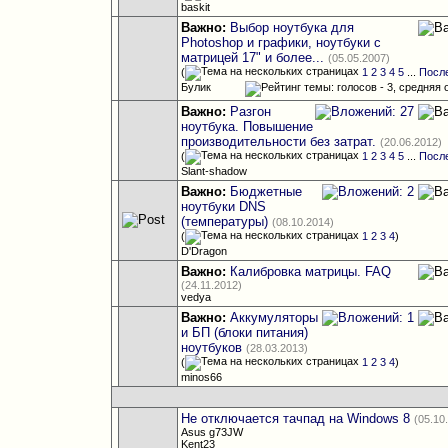
baskit
Важно:
Выбор ноутбука для
Photoshop и графики, ноутбуки с
матрицей 17" и более...
(05.05.2007)
(
1
2
3
4
5
...
Посл
Булик
Важно:
Разгон
ноутбука. Повышение
производительности без затрат.
(20.06.2012)
(
1
2
3
4
5
...
Посл
Slant-shadow
Важно:
Бюджетные
ноутбуки DNS
(температуры)
(08.10.2014)
(
1
2
3
4
)
D'Dragon
Важно:
Калибровка матрицы. FAQ
(24.11.2012)
vedya
Важно:
Аккумуляторы
и БП (блоки питания)
ноутбуков
(28.03.2013)
(
1
2
3
4
)
minos66
Не отключается тачпад на Windows 8
(05.10
Asus g73JW
Kent23