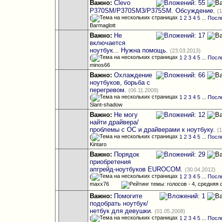
Важно:
Clevo
P370SM/P370SM3/P375SM. Обсуждение.
(
(
1
2
3
4
5
...
Посл
Barmaglott
Важно:
Не
включается
ноутбук... Нужна помощь.
(23.03.2013)
(
1
2
3
4
5
...
Посл
minos66
Важно:
Охлаждение
ноутбуков, борьба с
перегревом.
(06.11.2009)
(
1
2
3
4
5
...
Посл
Slant-shadow
Важно:
Не могу
найти драйвера/
проблемы с ОС и драйверами к ноутбуку.
(
(
1
2
3
4
5
...
Посл
Kintaro
Важно:
Порядок
приобретения
апгрейд-ноутбуков EUROCOM.
(30.04.2012)
(
1
2
3
4
5
...
Посл
maxx76
Важно:
Помогите
подобрать ноутбук/
нетбук для девушки.
(01.05.2008)
(
1
2
3
4
5
...
Посл