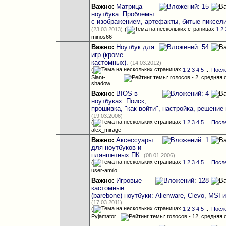
Важно:
Матрица
ноутбука. Проблемы
с изображением, артефакты, битые пиксели 
(23.03.2013)
(
1
2
minos66
Важно:
Ноутбук для
игр (кроме
кастомных).
(14.03.2012)
(
1
2
3
4
5
...
Посл
Slant-
shadow
Важно:
BIOS в
ноутбуках. Поиск,
прошивка, "как войти", настройка, решение
(19.03.2006)
(
1
2
3
4
5
...
Посл
alex_mirage
Важно:
Аксессуары
для ноутбуков и
планшетных ПК.
(08.01.2006)
(
1
2
3
4
5
...
Посл
user-amilo
Важно:
Игровые
кастомные
(barebone) ноутбуки: Alienware, Clevo, MSI и
(17.03.2011)
(
1
2
3
4
5
...
Посл
Pyjamator