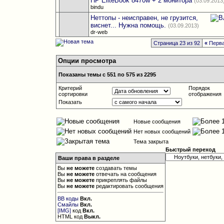
HP EliteBook 8470w + 2 монитора
(03.09.2013
bindu
Неттопы - неисправен, не грузится,
виснет... Нужна помощь.
(03.09.2013)
dr-web
Страница 23 из 92
«
Перв
Опции просмотра
Показаны темы с 551 по 575 из 2295
Критерий
Порядок
сортировки
отображения
Показать
Новые сообщения
Нет новых сообщений
Тема закрыта
Быстрый переход
Ваши права в разделе
Вы
не можете
создавать темы
Вы
не можете
отвечать на сообщения
Вы
не можете
прикреплять файлы
Вы
не можете
редактировать сообщения
BB коды
Вкл.
Смайлы
Вкл.
[IMG]
код
Вкл.
HTML код
Выкл.