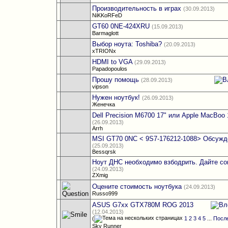
Производительность в играх
(30.09.2013)
NiKKoRFeD
GT60 0NE-424XRU
(15.09.2013)
Barmaglott
Выбор ноута: Toshiba?
(20.09.2013)
xTRIONx
HDMI to VGA
(29.09.2013)
Papadopoulos
Прошу помощь
(28.09.2013)
vipson
Нужен ноутбук!
(26.09.2013)
Женечка
Dell Precision M6700 17" или Apple MacBoo 
(26.09.2013)
Arrh
MSI GT70 0NC < 9S7-176212-1088> Обсужд
(25.09.2013)
Bessqrsk
Ноут ДНС необходимо взбодрить. Дайте со
(24.09.2013)
ZXmig
Оцените стоимость ноутбука
(24.09.2013)
Russo999
ASUS G7xx GTX780M ROG 2013
(12.04.2013)
(
1
2
3
4
5
...
Посл
Sky Runner