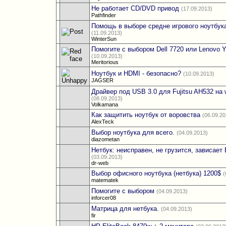
Не работает CD/DVD привод
(17.09.2013)
Pathfinder
Помощь в выборе средне игрового ноутбук
(11.09.2013)
WinterSun
Помогите с выбором Dell 7720 или Lenovo 
(10.09.2013)
Meritorious
Ноутбук и HDMI - безопасно?
(10.09.2013)
JAGSER
Драйвер под USB 3.0 для Fujitsu AH532 на 
(08.09.2013)
Volkamana
Как защитить ноутбук от воровства
(06.09.20
AlexTeck
Выбор ноутбука для всего.
(04.09.2013)
diazometan
Нетбук: неисправен, не грузится, зависает
(03.09.2013)
dr-web
Выбор офисного ноутбука (нетбука) 1200$
(
matematek
Помогите с выбором
(04.09.2013)
inforcer08
Матрица для нетбука.
(04.09.2013)
fir