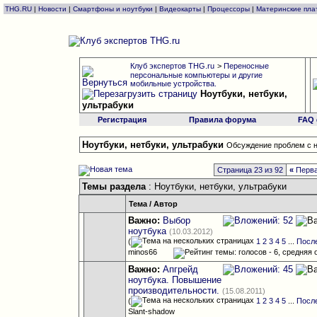
THG.RU
|
Новости
|
Смартфоны и ноутбуки
|
Видеокарты
|
Процессоры
|
Материнские пла
Клуб экспертов THG.ru
>
Переносные
персональные компьютеры и другие
мобильные устройства.
Ноутбуки, нетбуки,
ультрабуки
Регистрация
Правила форума
FAQ
Ноутбуки, нетбуки, ультрабуки
Обсуждение проблем с н
Страница 23 из 92
«
Перв
Темы раздела
: Ноутбуки, нетбуки, ультрабуки
Тема
/
Автор
Важно:
Выбор
ноутбука
(10.03.2012)
(
1
2
3
4
5
...
Посл
minos66
Важно:
Апгрейд
ноутбука. Повышение
производительности.
(15.08.2011)
(
1
2
3
4
5
...
Посл
Slant-shadow