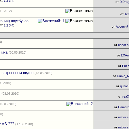
1
2
3
4
)
от
D'Dra
.11.2012)
от
Te
тания) ноутбуков
1
2
3
4
)
от
Арсений
0)
от
nabor s
чика
(30.05.2010)
от
EXAn
от
Fuz
 встроенном видео
(18.06.2010)
от
Umka_R
06.2010)
от
quzi2
U
(08.06.2010)
от
reaX
(15.06.2010)
от
Camer
10)
от
nabor s
r VS ???
(17.06.2010)
от
nabor s