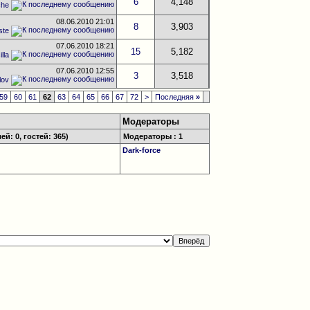
6
4,148
che
08.06.2010
21:01
8
3,903
ste
07.06.2010
18:21
15
5,182
lla
07.06.2010
12:55
3
3,518
lov
59
60
61
62
63
64
65
66
67
72
>
Последняя
»
Модераторы
й: 0, гостей: 365)
Модераторы : 1
Dark-force