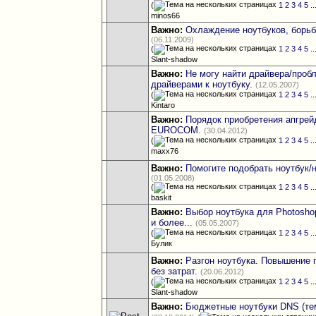
(
1
2
3
4
5
..
minos66
Важно:
Охлаждение ноутбуков, борьб
(06.11.2009)
(
1
2
3
4
5
..
Slant-shadow
Важно:
Не могу найти драйвера/проб
драйверами к ноутбуку.
(12.05.2007)
(
1
2
3
4
5
..
Kintaro
Важно:
Порядок приобретения апгрей
EUROCOM.
(30.04.2012)
(
1
2
3
4
5
..
maxx76
Важно:
Помогите подобрать ноутбук/
(01.05.2008)
(
1
2
3
4
5
..
baskit
Важно:
Выбор ноутбука для Photoshop
и более...
(05.05.2007)
(
1
2
3
4
5
..
Булик
Важно:
Разгон ноутбука. Повышение 
без затрат.
(20.06.2012)
(
1
2
3
4
5
..
Slant-shadow
Важно:
Бюджетные ноутбуки DNS (те