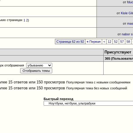
от
fdu
от
Kisle Gli
1
2
)
от
masi
от
nabor s
Страница 62 из 92
«
Первая
<
12
52
57
58
Присутствуют
365 (Пользователе
ок отображения
Популярная тема с новыми сообщениями
Популярная тема без новых сообщений
Быстрый переход