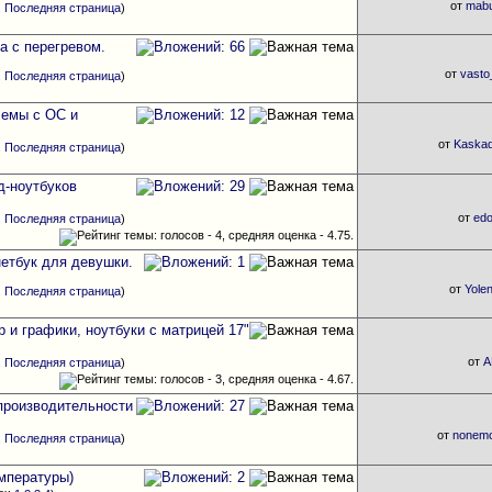
от
mab
.
Последняя страница
)
а с перегревом.
от
vast
.
Последняя страница
)
лемы с ОС и
от
Kaska
.
Последняя страница
)
д-ноутбуков
от
ed
.
Последняя страница
)
нетбук для девушки.
от
Yole
.
Последняя страница
)
 и графики, ноутбуки с матрицей 17"
от
A
.
Последняя страница
)
производительности
от
nonem
.
Последняя страница
)
мпературы)