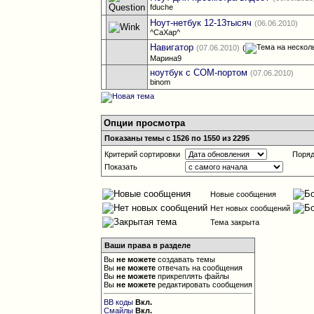
fduche
Ноут-нетбук 12-13тысяч
(06.06.2010)
^CaXap^
Навигатор
(07.06.2010)
(
Марина9
ноутбук с COM-портом
(07.06.2010)
binom
Опции просмотра
Показаны темы с 1526 по 1550 из 2295
Критерий сортировки
Поряд
Показать
Новые сообщения
Нет новых сообщений
Тема закрыта
Ваши права в разделе
Вы
не можете
создавать темы
Вы
не можете
отвечать на сообщения
Вы
не можете
прикреплять файлы
Вы
не можете
редактировать сообщения
BB коды
Вкл.
Смайлы
Вкл.