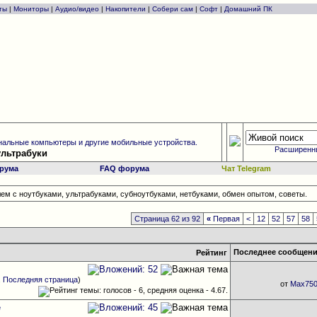
ты
|
Мониторы
|
Аудио/видео
|
Накопители
|
Собери сам
|
Софт
|
Домашний ПК
альные компьютеры и другие мобильные устройства.
Расширенн
ультрабуки
рума
FAQ форума
Чат Telegram
ем с ноутбуками, ультрабуками, субноутбуками, нетбуками, обмен опытом, советы.
Страница 62 из 92
«
Первая
<
12
52
57
58
Последнее сообщен
Рейтинг
.
Последняя страница
)
от
Max75
е