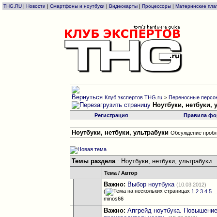
THG.RU
|
Новости
|
Смартфоны и ноутбуки
|
Видеокарты
|
Процессоры
|
Материнские пла
Клуб экспертов THG.ru
>
Переносные персон
Ноутбуки, нетбуки, 
Регистрация
Правила фо
Ноутбуки, нетбуки, ультрабуки
Обсуждение пробл
Темы раздела
: Ноутбуки, нетбуки, ультрабуки
Тема
/
Автор
Важно:
Выбор ноутбука
(10.03.2012)
(
1
2
3
4
5
..
minos66
Важно:
Апгрейд ноутбука. Повышени