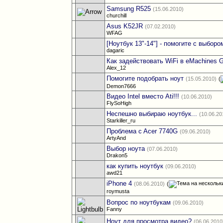
Samsung R525
(15.06.2010)
churchill
Asus K52JR
(07.02.2010)
WFAG
[Ноутбук 13"-14"] - помогите с выборо
dagaric
Как задействовать WiFi в eMachines 
Alex_12
Помогите подобрать ноут
(15.05.2010)
(
Demon7666
Видео Intel вместо Ati!!!
(10.06.2010)
FlySoHigh
Неспешно выбираю ноутбук...
(10.06.20
Starkiller_ru
Проблема c Acer 7740G
(09.06.2010)
ArtyAnd
Выбор ноута
(07.06.2010)
Drakon5
как купить ноутбук
(09.06.2010)
awd21
iPhone 4
(08.06.2010)
(
roymusta
Вопрос по ноутбукам
(09.06.2010)
Fanny
Ноут для просмотра видео?
(06.06.2010