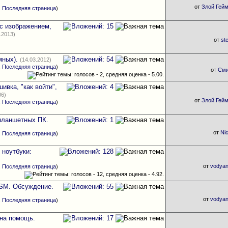
от
Злой Гей
.
Последняя страница
)
с изображением,
.2013)
от
st
мных).
(14.03.2012)
.
Последняя страница
)
от
См
ивка, "как войти",
06)
от
Злой Гей
.
Последняя страница
)
планшетных ПК.
от
Ni
.
Последняя страница
)
 ноутбуки:
от
vodya
.
Последняя страница
)
SM. Обсуждение.
от
vodya
.
Последняя страница
)
жна помощь.