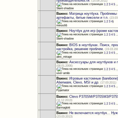
производительности.
(15.08.2011)
(
1
2
3
4
5
..
Slant-shadow
Важно:
Матрица ноутбука. Проблемы 
артефакты, битые пиксели и т.п.
(23.03
(
1
2
3
4
)
minos66
Важно:
Ноутбук для игр (кроме касто
(
1
2
3
4
5
..
Slant-shadow
Важно:
BIOS в ноутбуках. Поиск, прош
настройка, решение проблем.
(19.03.20
(
1
2
3
4
5
..
alex_mirage
Важно:
Аксессуары для ноутбуков и 
(08.01.2006)
(
1
2
3
4
5
..
user-amilo
Важно:
Игровые кастомные (barebone)
Alienware, Clevo, MSI и др.
(17.03.2011)
(
1
2
3
4
5
..
Pyjamator
Важно:
Clevo P370SM/P370SM3/P375
(11.12.2013)
(
1
2
3
4
5
..
Barmaglott
Важно:
Не включается ноутбук... Ну
(23.03.2013)