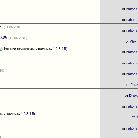
от
nabor s
от
nabor s
м.
(11.06.2010)
от
nabor s
G525
(12.06.2010)
от
Alex
1
2
3
4
5
)
от
nabor s
от
nabor s
10)
от
nabor s
от
Fuz
от
Drak
от
nabor s
1
2
3
4
5
)
от
B
от
nabor s
)