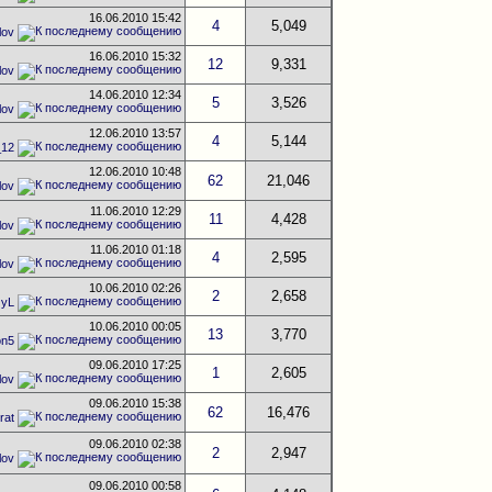
16.06.2010
15:42
4
5,049
lov
16.06.2010
15:32
12
9,331
lov
14.06.2010
12:34
5
3,526
lov
12.06.2010
13:57
4
5,144
_12
12.06.2010
10:48
62
21,046
lov
11.06.2010
12:29
11
4,428
lov
11.06.2010
01:18
4
2,595
lov
10.06.2010
02:26
2
2,658
zyL
10.06.2010
00:05
13
3,770
on5
09.06.2010
17:25
1
2,605
lov
09.06.2010
15:38
62
16,476
rat
09.06.2010
02:38
2
2,947
lov
09.06.2010
00:58