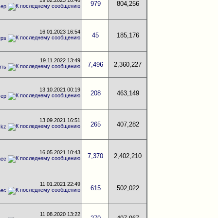
19.02.2023
10:46
979
804,256
мер
16.01.2023
16:54
45
185,176
eps
19.11.2022
13:49
7,496
2,360,227
ить
13.10.2021
00:19
208
463,149
мер
13.09.2021
16:51
265
407,282
ckz
16.05.2021
10:43
7,370
2,402,210
nec
11.01.2021
22:49
615
502,022
nec
11.08.2020
13:22