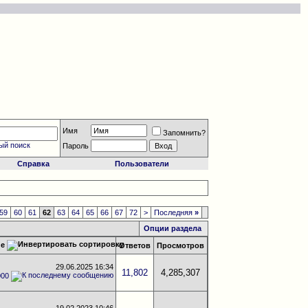
Имя
Запомнить?
ый поиск
Пароль
Справка
Пользователи
59
60
61
62
63
64
65
66
67
72
>
Последняя
»
Опции раздела
ие
Ответов
Просмотров
29.06.2025
16:34
11,802
4,285,307
000