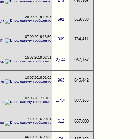
279
497,967
uro
28.09.2019
10:07
591
519,883
o_O
07.09.2019
13:50
939
734,411
d11
15.07.2019
02:31
2,042
967,157
ogs
10.07.2018
01:02
963
645,442
nzo
02.06.2017
10:03
1,484
937,166
ES
17.10.2016
20:51
612
657,000
ore
06.10.2016
09:32