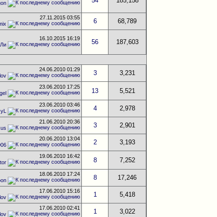
54
185,158
gon
27.11.2015
03:55
6
68,789
mix
16.10.2015
16:19
56
187,603
 Ли
24.06.2010
01:29
3
3,231
lov
23.06.2010
17:25
13
5,521
gel
23.06.2010
03:46
4
2,978
zyL
21.06.2010
20:36
3
2,901
us
20.06.2010
13:04
2
3,193
006
19.06.2010
16:42
8
7,252
tor
18.06.2010
17:24
8
17,246
oon
17.06.2010
15:16
1
5,418
lov
17.06.2010
02:41
1
3,022
lov