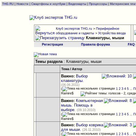
THG.RU
|
Новости
|
Смартфоны и ноутбуки
|
Видеокарты
|
Процессоры
|
Материнские пла
Клуб экспертов THG.ru
>
Периферийное
оборудование и гаджеты
>
Устройства ввода
Клавиатуры, мыши
Регистрация
Правила форума
FAQ
Темы раздела
: Клавиатуры, мыши
Тема
/
Автор
Важно:
Выбор
клавиатуры.
(06.06.2011)
(
1
2
3
4
5
...
П
Ramire$
Важно:
Компьютерная
мышь. Помощь в
выборе.
(09.10.2010)
(
1
2
3
4
5
...
П
Ramire$
Важно:
Выбор коврика
для мыши.
(26.11.2010)
(
1
2
3
4
5
...
П