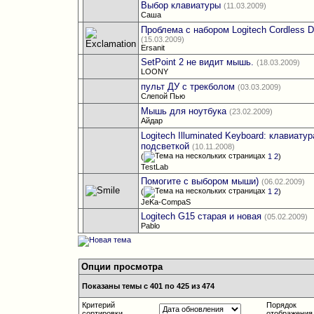
Выбор клавиатуры
(11.03.2009)
Cаша
Проблема с набором Logitech Cordless 
(15.03.2009)
Ersanit
SetPoint 2 не видит мышь.
(18.03.2009)
LOONY
пульт ДУ с трекболом
(03.03.2009)
Слепой Пью
Мышь для ноутбука
(23.02.2009)
Айдар
Logitech Illuminated Keyboard: клавиатур
подсветкой
(10.11.2008)
(
1
2
)
TestLab
Помогите с выбором мыши)
(06.02.2009)
(
1
2
)
JeKa-CompaS
Logitech G15 старая и новая
(05.02.2009)
Pablo
Опции просмотра
Показаны темы с 401 по 425 из 474
Критерий
Порядок
сортировки
отображения