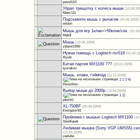
pavel103
Убрал трещотку с колеса мыши
(10.06.20
Макс111
Подскажите мышь с рычагом
(04.06.2009)
wislon
Мышь для игр 1клик=>50клик/сек.
(01.06
Mak$
Мышь
(10.05.2009)
zidane1990
Нужна помощь с Logitech mx518
(01.05.2
RysIk
Битая партия MX1100 ???
(20.03.2009)
tyurnikov
Мышь, клава, гэймпад
(11.12.2008)
(
1
2
3
4
)
DeusAmo
Выбор мыши до 2000р
(19.04.2009)
(
1
2
)
piton91
XL-750BF
(05.04.2009)
Energizer92
Проблема с мышью Logitech MX1100
(18
Steelhawk
Любимая мышка (Sony VGP-UMS55) скор
(15.04.2009)
vadu6a