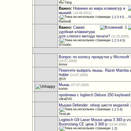
Wu-Tang
Важно:
Новинки из мира клавиатур и
мышей.
(14.08.2012)
(
1
2
3
4
5
...
П
Ramire$
Важно:
Самая
удобная клавиатура
для слепого метода печати?
(11.03.2009)
(
1
2
3
4
5
)
DYm00n
Вопрос по колесу прокрутки у Microsoft 
(19.07.2009)
Armor
Помогите выбрать мышь: Razer Mamba 
Adder
(14.07.2009)
@r2r
Мышь
(07.07.2009)
kurkin
проблема с logitech Deluxe 250 keyboard
UltraEVG
Мышки Defender: обзор шести моделей
(
1
2
3
4
)
TestLab
Logitech G9 Laser Mouse цена 3 393 р vs
Boomslang CE цена 3 300 р
(19.04.2009)
(
1
2
)