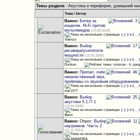
Темы раздела
: Акустика и периферия, домашний ки
Тема
/
Автор
Важно:
Битва за
кошелек. Hi-Fi против
мультимедиа
(23.08.2018)
(
1
2
3
4
5
...
Yolenzo
Важно:
Выбор
ресивера/усилителя
мощности
(15.05.2005)
(
1
2
3
4
5
...
Dorison
Важно:
Пропал, либо
некачественный звук,
проблемы со звуковым оборудованием
(
1
2
3
4
5
...
star1977
Важно:
Выбор
акустики 5.1./7.1.
(13.04.2005)
(
1
2
3
4
5
...
Фрол
Важно:
Опрос:
Выбор
наушников. Часть 2.
(11.12.2013)
(
1
2
3
4
5
...
SALAMANDRA