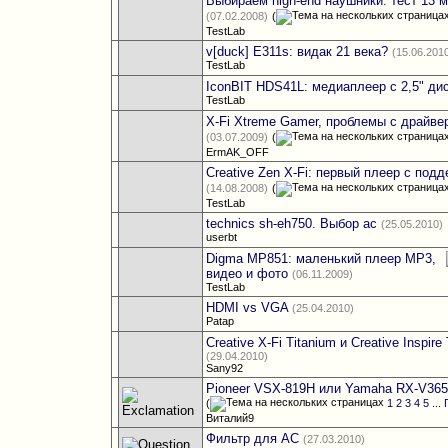
Выбираем high-end наушники: тест 13 
(07.02.2008)
(
TestLab
v[duck] E311s: видак 21 века?
(15.06.201
TestLab
IconBIT HDS41L: медиаплеер с 2,5" ди
TestLab
X-Fi Xtreme Gamer, проблемы с драйве
(03.07.2009)
(
ErmAK_OFF
Creative Zen X-Fi: первый плеер с подд
(14.08.2008)
(
TestLab
technics sh-eh750. Выбор ас
(25.05.2010)
userbt
Digma MP851: маленький плеер MP3,
видео и фото
(06.11.2009)
TestLab
HDMI vs VGA
(25.04.2010)
Patap
Creative X-Fi Titanium и Creative Inspire
(29.04.2010)
Sany92
Pioneer VSX-819H или Yamaha RX-V36
(
1
2
3
4
5
...
Виталий9
Фильтр для АС
(27.03.2010)