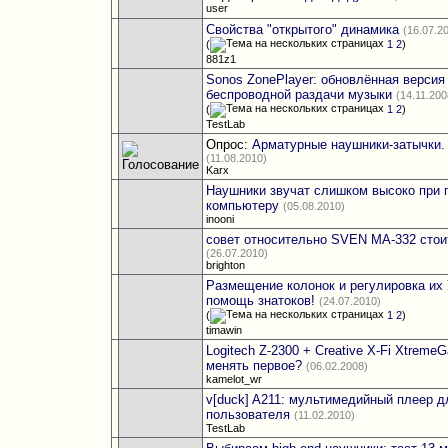
user
Свойства "открытого" динамика
(16.07.2
(
1
2
)
881z1
Sonos ZonePlayer: обновлённая версия
беспроводной раздачи музыки
(14.11.200
(
1
2
)
TestLab
Опрос:
Арматурные наушники-затычки.
(11.08.2010)
Karx
Наушники звучат слишком высоко при 
компьютеру
(05.08.2010)
inooni
совет относительно SVEN MA-332 стои
(26.07.2010)
brighton
Размещение колонок и регулировка их
помощь знатоков!
(24.07.2010)
(
1
2
)
timawin
Logitech Z-2300 + Creative X-Fi XtremeG
менять первое?
(06.02.2008)
kamelot_wr
v[duck] A211: мультимедийный плеер д
пользователя
(11.02.2010)
TestLab