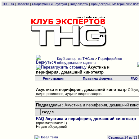
THG.RU
|
Новости
|
Смартфоны и ноутбуки
|
Видеокарты
|
Процессоры
|
Материнские пла
Клуб экспертов THG.ru
>
Периферийное
оборудование и гаджеты
Акустика и
периферия, домашний кинотеатр
Регистрация
Правила форума
FAQ
Акустика и периферия, домашний кинотеатр
Обсужд
видео-ресиверов, аудио и видео плееров.
Подразделы
: Акустика и периферия, домашний кино
Раздел
FAQ Акустика и периферия, домашний кинотеатр
(просматривают: 1)
Не для обсуждений
Страница 24 из 33