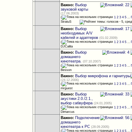
Важно:
Выбор
звуковой карты
(17.06.2003)
(
1
2
3
4
5
...
StratuS
Важно:
Выбор
необходимых A/V
кабелей и адаптеров
(01.02.2009)
(
1
2
3
4
5
...
DJCalita
Важно:
Выбор
домашнего
кинотеатра.
(07.10.2007)
(
1
2
3
4
5
...
Besson
Важно:
Выбор микрофона и гарнитуры
(24.12.2006)
(
1
2
3
4
5
...
mrguest
Важно:
Выбор
акустики 2.0./2.1.,
выбор сабвуфера
(24.01.2005)
(
1
2
3
4
5
...
Dimarcus
Важно:
Подключение
домашнего
кинотеатра к РС
(28.09.2005)
(
1
2
3
4
5
...