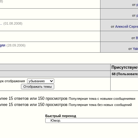
08)
от
от
..
(01.08.2008)
от
Алексей Серг
от
B
ции
(28.09.2006)
от
Ya
Присутствую
68 (Пользовател
ок отображения
Популярная тема с новыми сообщениями
Популярная тема без новых сообщений
Быстрый переход