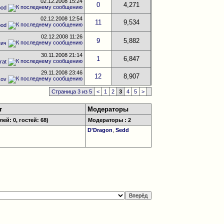
02.12.2008
15:24
0
4,271
pod
02.12.2008
12:54
11
9,534
pod
02.12.2008
11:26
9
5,882
еич
30.11.2008
21:14
1
6,847
rat
29.11.2008
23:46
12
8,907
kov
Страница 3 из 5
<
1
2
3
4
5
>
т
Модераторы
ей: 0, гостей: 68)
Модераторы : 2
D'Dragon
,
Sedd