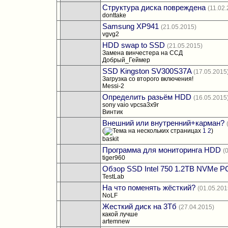
Структура диска повреждена
(11.02
donttake
Samsung XP941
(21.05.2015)
vgvg2
HDD swap to SSD
(21.05.2015)
Замена винчестера на ССД
Добрый_Геймер
SSD Kingston SV300S37A
(17.05.2015
Загрузка со второго включения!
Messi-2
Определить разьём HDD
(16.05.2015
sony vaio vpcsa3x9r
Винтик
Внешний или внутренний+карман?
(
1
2
)
baskit
Программа для мониторинга HDD
(
tiger960
Обзор SSD Intel 750 1.2TB NVMe P
TestLab
На что поменять жёсткий?
(01.05.201
NoLF
Жесткий диск на 3Тб
(27.04.2015)
какой лучше
artemnew