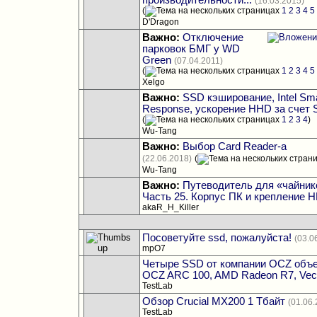
производительности...
(16.03.2015)
(
1
2
3
4
5
D'Dragon
Важно:
Отключение
парковок БМГ у WD
Green
(07.04.2011)
(
1
2
3
4
5
Xelgo
Важно:
SSD кэширование, Intel Sm
Response, ускорение HHD за счет 
(
1
2
3
4
)
Wu-Tang
Важно:
Выбор Card Reader-а
(22.06.2018)
(
Wu-Tang
Важно:
Путеводитель для «чайник
Часть 25. Корпус ПК и крепление 
akaR_H_Killer
Посоветуйте ssd, пожалуйста!
(03.0
mpO7
Четыре SSD от компании OCZ объе
OCZ ARC 100, AMD Radeon R7, Vect
TestLab
Обзор Crucial MX200 1 Тбайт
(01.06
TestLab