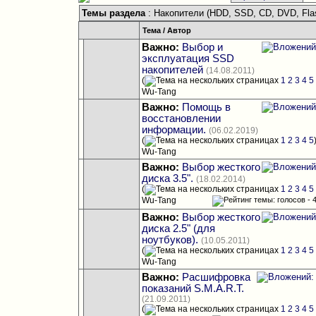
Темы раздела
: Накопители (HDD, SSD, CD, DVD, Flas
Тема
/
Автор
Важно:
Выбор и
эксплуатация SSD
накопителей
(14.08.2011)
(
1
2
3
4
5
Wu-Tang
Важно:
Помощь в
восстановлении
информации.
(06.02.2019)
(
1
2
3
4
5
Wu-Tang
Важно:
Выбор жесткого
диска 3.5".
(18.02.2014)
(
1
2
3
4
5
Wu-Tang
Важно:
Выбор жесткого
диска 2.5" (для
ноутбуков).
(10.05.2011)
(
1
2
3
4
5
Wu-Tang
Важно:
Расшифровка
показаний S.M.A.R.T.
(21.09.2011)
(
1
2
3
4
5