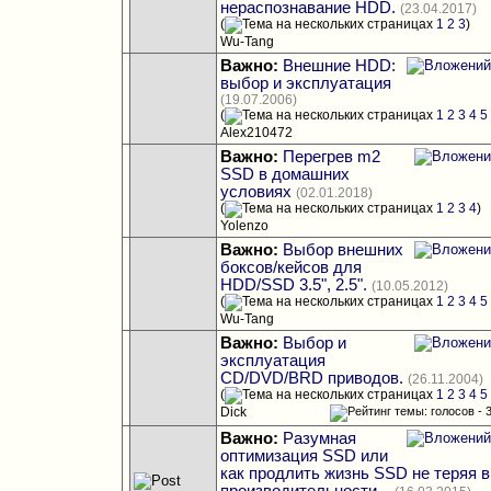
нераспознавание HDD.
(23.04.2017)
(
1
2
3
)
Wu-Tang
Важно:
Внешние HDD:
выбор и эксплуатация
(19.07.2006)
(
1
2
3
4
5
Alex210472
Важно:
Перегрев m2
SSD в домашних
условиях
(02.01.2018)
(
1
2
3
4
)
Yolenzo
Важно:
Выбор внешних
боксов/кейсов для
HDD/SSD 3.5", 2.5".
(10.05.2012)
(
1
2
3
4
5
Wu-Tang
Важно:
Выбор и
эксплуатация
CD/DVD/BRD приводов.
(26.11.2004)
(
1
2
3
4
5
Dick
Важно:
Разумная
оптимизация SSD или
как продлить жизнь SSD не теряя в