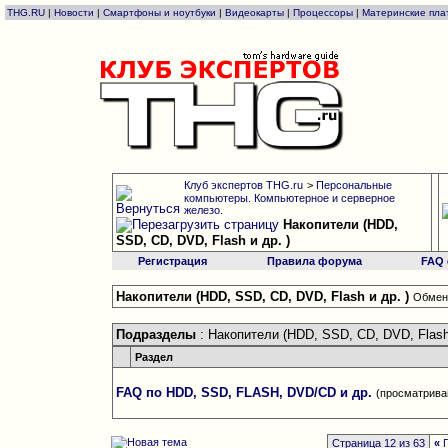
THG.RU
|
Новости
|
Смартфоны и ноутбуки
|
Видеокарты
|
Процессоры
|
Материнские пла
Клуб экспертов THG.ru
>
Персональные
компьютеры. Компьютерное и серверное
железо.
Накопители (HDD,
SSD, CD, DVD, Flash и др. )
Регистрация
Правила форума
FAQ
Накопители (HDD, SSD, CD, DVD, Flash и др. )
Обменя
Подразделы
: Накопители (HDD, SSD, CD, DVD, Flash 
Раздел
FAQ по HDD, SSD, FLASH, DVD/CD и др.
(просматриваю
Страница 12 из 63
«
П