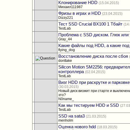
Клонирование HDD
(15.04.2015)
Михаил111987
Фризы в играх и HDD
(23.04.2015)
Dizzy221
Тест SSD Crucial BX100 1 Тбайт
(14
TestLab
Проблема с SSD диском. Глюк или
Gray_44
Какие файлы под HDD, а какие по
flying_dog
Восстановление диска после сбоя
donttake
Silicon Motion SM2256: предварите
контроллера
(02.04.2015)
TestLab
Визг HDD при раскрутке и парковке
(30.03.2015)
Новый диск визжит при старте и выключен
это?
N0name_
Как мы тестируем HDD и SSD
(27.0
TestLab
SSD на sata3
(21.03.2015)
menholm
Оценка нового hdd
(18.03.2015)