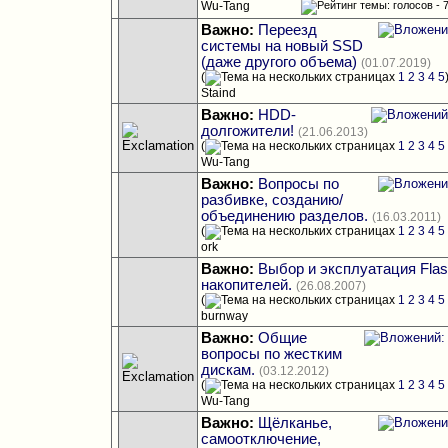
Wu-Tang
Важно:
Переезд
системы на новый SSD
(даже другого объема)
(01.07.2019)
(
1
2
3
4
5
Staind
Важно:
HDD-
долгожители!
(21.06.2013)
(
1
2
3
4
5
Wu-Tang
Важно:
Вопросы по
разбивке, созданию/
объединению разделов.
(16.03.2011)
(
1
2
3
4
5
ork
Важно:
Выбор и эксплуатация Fla
накопителей.
(26.08.2007)
(
1
2
3
4
5
burnway
Важно:
Общие
вопросы по жестким
дискам.
(03.12.2012)
(
1
2
3
4
5
Wu-Tang
Важно:
Щёлканье,
самоотключение,