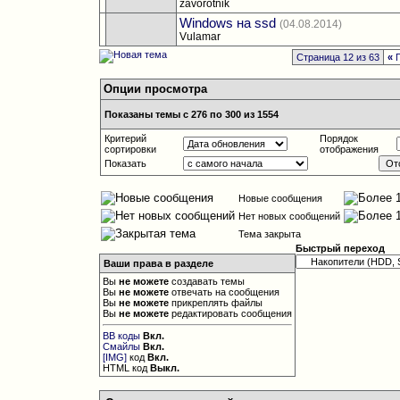
zavorotnik
Windows на ssd
(04.08.2014)
Vulamar
Страница 12 из 63
«
П
Опции просмотра
Показаны темы с 276 по 300 из 1554
Критерий
Порядок
сортировки
отображения
Показать
Новые сообщения
Нет новых сообщений
Тема закрыта
Быстрый переход
Ваши права в разделе
Вы
не можете
создавать темы
Вы
не можете
отвечать на сообщения
Вы
не можете
прикреплять файлы
Вы
не можете
редактировать сообщения
BB коды
Вкл.
Смайлы
Вкл.
[IMG]
код
Вкл.
HTML код
Выкл.