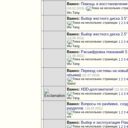
Важно:
Помощь в восстановлении
(06.02.2019)
(
Wu-Tang
Важно:
Выбор жесткого диска 3.5"
(
1
2
3
Wu-Tang
Важно:
Выбор жесткого диска 2.5"
(10.05.2011)
(
1
2
3
Wu-Tang
Важно:
Расшифровка показаний S.
(21.09.2011)
(
1
2
3
Wu-Tang
Важно:
Переезд системы на новый
объема)
(01.07.2019)
(
1
2
3
Staind
Важно:
HDD-долгожители!
(21.06.20
(
1
2
3
Wu-Tang
Важно:
Вопросы по разбивке, со
разделов.
(16.03.2011)
(
1
2
3
ork
Важно:
Выбор и эксплуатация Fla
(
1
2
3