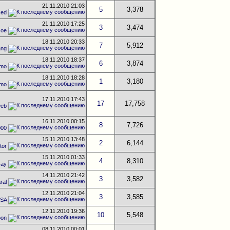
21.11.2010
21:03
5
3,378
xed
21.11.2010
17:25
3
3,474
Joe
18.11.2010
20:33
7
5,912
ang
18.11.2010
18:37
6
3,874
imo
18.11.2010
18:28
1
3,180
imo
17.11.2010
17:43
17
17,758
web
16.11.2010
00:15
8
7,726
000
15.11.2010
13:48
2
6,144
tor
15.11.2010
01:33
4
8,310
ray
14.11.2010
21:42
3
3,582
ral
12.11.2010
21:04
3
3,585
USA
12.11.2010
19:36
10
5,548
oon
08.11.2010
00:01