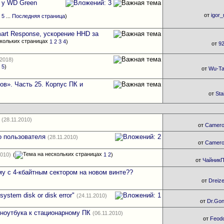
 у WD Green
от
igor
4
5
...
Последняя страница
)
mart Response, ускорение HHD за
1
2
3
4
)
от
9
.2018)
4
5
)
от
Wu-T
ов». Часть 25. Корпус ПК и
от
Sta
(28.11.2010)
от
Camer
о пользователя
(28.11.2010)
от
Camer
2010)
(
1
2
)
от
Чайник
у с 4-кбайтным сектором на новом винте??
от
Dreiz
ystem disk or disk error"
(24.11.2010)
от
Dr.Go
ноутбука к стационарному ПК
(06.11.2010)
от
Feod