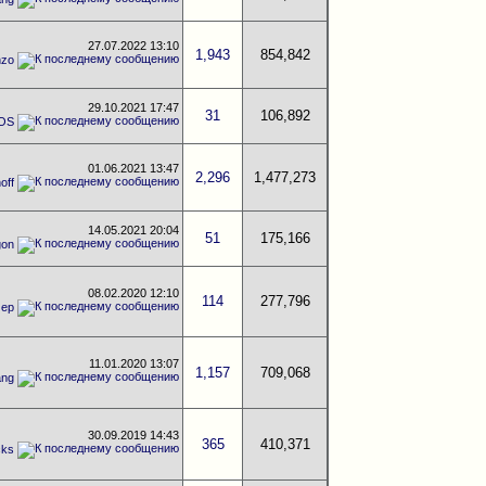
27.07.2022
13:10
1,943
854,842
nzo
29.10.2021
17:47
31
106,892
AOS
01.06.2021
13:47
2,296
1,477,273
off
14.05.2021
20:04
51
175,166
gon
08.02.2020
12:10
114
277,796
мер
11.01.2020
13:07
1,157
709,068
ang
30.09.2019
14:43
365
410,371
cks