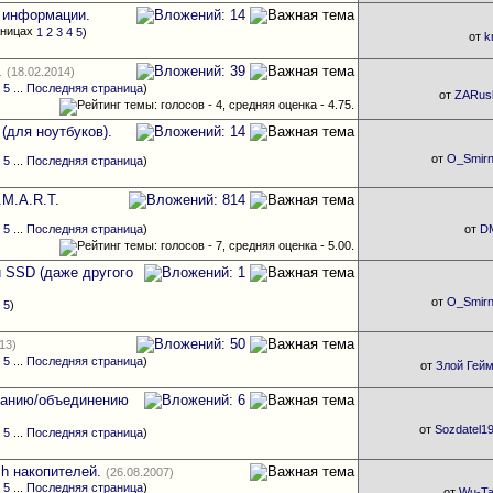
 информации.
1
2
3
4
5
)
от
k
.
(18.02.2014)
4
5
...
Последняя страница
)
от
ZARus
 (для ноутбуков).
от
O_Smirn
4
5
...
Последняя страница
)
M.A.R.T.
4
5
...
Последняя страница
)
от
D
 SSD (даже другого
от
O_Smirn
4
5
)
13)
4
5
...
Последняя страница
)
от
Злой Гей
зданию/объединению
от
Sozdatel1
4
5
...
Последняя страница
)
sh накопителей.
(26.08.2007)
4
5
...
Последняя страница
)
от
Wu-T