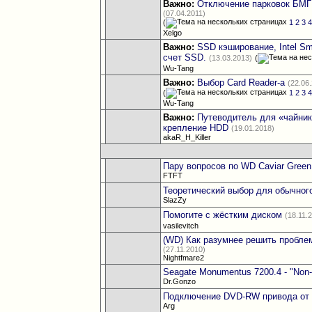
Важно:
Отключение парковок БМГ
(07.04.2011)
(
1
2
3
Xelgo
Важно:
SSD кэширование, Intel S
счет SSD.
(13.03.2013)
(
Wu-Tang
Важно:
Выбор Card Reader-а
(22.06
(
1
2
3
Wu-Tang
Важно:
Путеводитель для «чайник
крепление HDD
(19.01.2018)
akaR_H_Killer
Пару вопросов по WD Caviar Green
FTFT
Теоретический выбор для обычног
SlazZy
Помогите с жёстким диском
(18.11.
vasilevitch
(WD) Как разумнее решить проблем
(27.11.2010)
Nightfmare2
Seagate Monumentus 7200.4 - "Non-s
Dr.Gonzo
Подключение DVD-RW привода от 
Arg