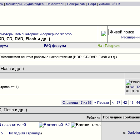
ты
|
Мониторы
|
Аудио/видео
|
Накопители
|
Собери сам
|
Софт
|
Домашний ПК
ьютеры. Компьютерное и серверное железо.
Расширенн
D, CD, DVD, Flash и др. )
рума
FAQ форума
Чат Telegram
Обменяемся опытом работы с накопителями (HDD, CD/DVD, Flash и т.д.)
lash и др. )
тривают: 1)
от
Wu-T
01.01.2
Страница 47 из 63
«
Первая
<
37
42
43
4
 Flash и др. )
Последнее сообщен
Рейтинг
D накопителей
от
Dark-fo
4
5
...
Последняя страница
)