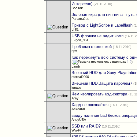
Интересно)
(21.11.2010)
BocTok
Зеленая икра для пингвина - путь
PanamaJoe
Привод с LightScribe и Labelflash
(1
LHf1
USB флэшки не видит комп
(14.11.
Evgen_961
Проблема с флешкой
(18.11.2010)
npv
Как перекинуть всю систему с одн
(
1
2
)
Lamb
Внешний HDD для Sony Playstation
eternal2000
Внешний HDD.Защита паролем?
(1
lunatic
Чем изолировать бэд-сектора
(15.1
Aray
Хард не опознаётся
(14.11.2010)
Askearal
ввиду наличия bad блоков операц
AndyUSA
SSD или RAID?
(10.11.2010)
Ww44
596 Гб взамен 640 Гб обещанных(