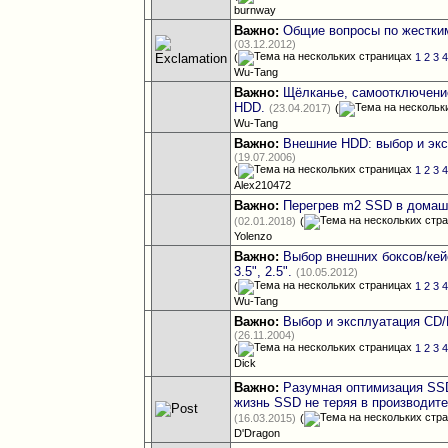
burnway
Важно:
Общие вопросы по жестки
(03.12.2012)
(
1
2
3
Wu-Tang
Важно:
Щёлканье, самоотключени
HDD.
(23.04.2017)
(
Wu-Tang
Важно:
Внешние HDD: выбор и эк
(19.07.2006)
(
1
2
3
Alex210472
Важно:
Перегрев m2 SSD в домаш
(02.01.2018)
(
Yolenzo
Важно:
Выбор внешних боксов/ке
3.5", 2.5".
(10.05.2012)
(
1
2
3
Wu-Tang
Важно:
Выбор и эксплуатация CD
(26.11.2004)
(
1
2
3
Dick
Важно:
Разумная оптимизация SSD
жизнь SSD не теряя в производите
(16.03.2015)
(
D'Dragon