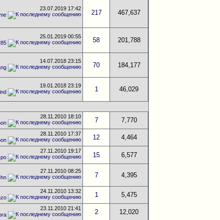
23.07.2019
17:42
217
467,637
_me
25.01.2019
00:55
58
201,788
285
14.07.2018
23:15
70
184,177
ang
19.01.2018
23:19
1
46,029
ind
28.11.2010
18:10
7
7,770
oon
28.11.2010
17:37
12
4,464
oon
27.11.2010
19:17
15
6,577
Про
27.11.2010
08:25
7
4,395
ehn
24.11.2010
13:32
1
5,475
nzo
23.11.2010
21:41
2
12,020
ora