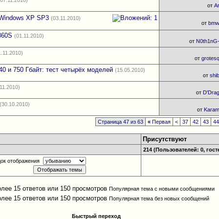
(07.11.2010)
от
A
 Windows XP SP3
(03.11.2010)
от
bmw
860S
(01.11.2010)
от
N0th1nG
1.11.2010)
от
grotes
40 и 750 Гбайт: тест четырёх моделей
(15.05.2010)
от
shi
.11.2010)
от
D'Dra
(30.10.2010)
от
Kara
Страница 47 из 63
«
Первая
<
37
42
43
4
Присутствуют
214 (Пользователей: 0, гост
ок отображения
Популярная тема с новыми сообщениями
Популярная тема без новых сообщений
Быстрый переход