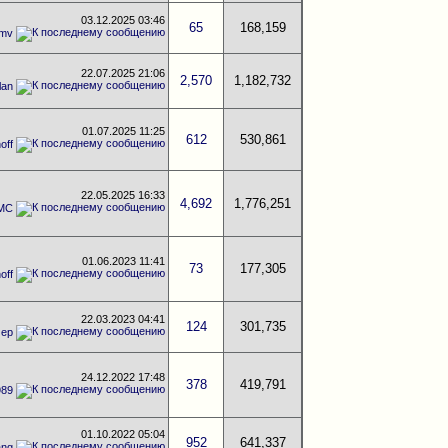
03.12.2025
03:46
65
168,159
mv
22.07.2025
21:06
2,570
1,182,732
lan
01.07.2025
11:25
612
530,861
off
22.05.2025
16:33
4,692
1,776,251
MC
01.06.2023
11:41
73
177,305
off
22.03.2023
04:41
124
301,735
мер
24.12.2022
17:48
378
419,791
989
01.10.2022
05:04
952
641,337
ang