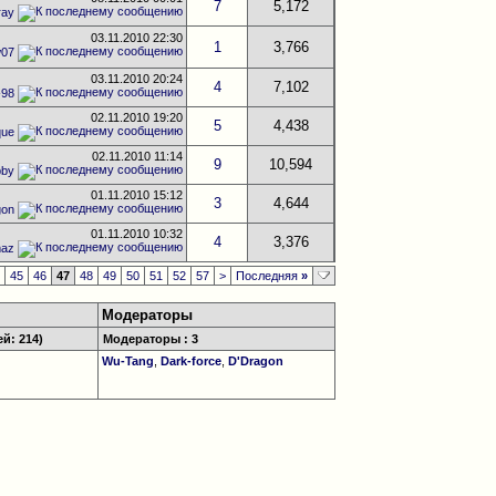
7
5,172
ray
03.11.2010
22:30
1
3,766
07
03.11.2010
20:24
4
7,102
-98
02.11.2010
19:20
5
4,438
que
02.11.2010
11:14
9
10,594
bby
01.11.2010
15:12
3
4,644
gon
01.11.2010
10:32
4
3,376
maz
4
45
46
47
48
49
50
51
52
57
>
Последняя
»
Модераторы
ей: 214)
Модераторы : 3
Wu-Tang
,
Dark-force
,
D'Dragon