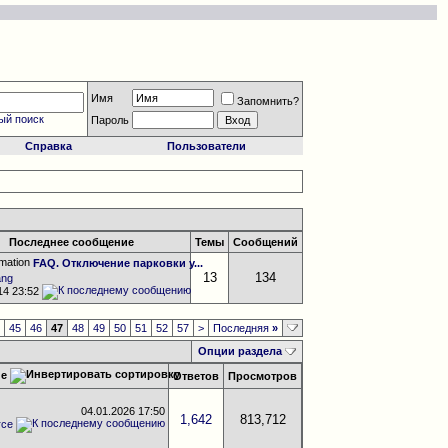
Имя
Запомнить?
ый поиск
Пароль
Справка
Пользователи
Последнее сообщение
Темы
Сообщений
FAQ. Отключение парковки у...
13
134
ang
014
23:52
4
45
46
47
48
49
50
51
52
57
>
Последняя
»
Опции раздела
ие
Ответов
Просмотров
04.01.2026
17:50
1,642
813,712
rce