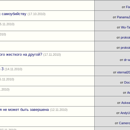
от
Fi
 к самоубийству
(17.10.2010)
от
Panama
5.11.2010)
от
Wu-T
2010)
от
proks
от
proks
ого жесткого на другой?
(17.11.2010)
от
dr-
 3
(14.11.2010)
от
eternal2
5.11.2010)
от
Doc
1.2010)
от
A
от
Askea
ия не может быть завершена
(12.11.2010)
от
Andy
от
Camer