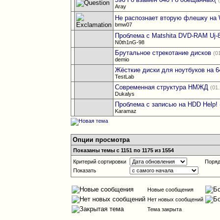
Aray
Не распознает вторую флешку на
bmw07
Проблема с Matshita DVD-RAM Uj-
N0th1nG-98
Брутальное стрекотание дисков
(0
demio
Жёсткие диски для ноутбуков на 6
TestLab
Современная структура НМЖД
(01
Dukalys
Проблема с записью на HDD Help!
Karamaz
Опции просмотра
Показаны темы с 1151 по 1175 из 1554
Критерий сортировки
Поряд
Показать
Новые сообщения
Нет новых сообщений
Тема закрыта