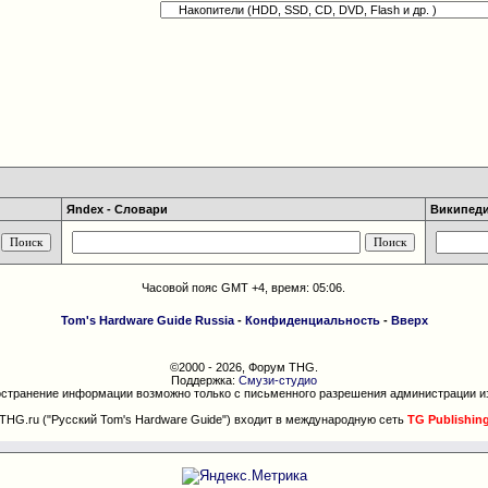
Яndex - Словари
Википедия
Часовой пояс GMT +4, время:
05:06
.
Tom's Hardware Guide Russia
-
Конфиденциальность
-
Вверх
©2000 - 2026, Форум THG.
Поддержка:
Смузи-студио
странение информации возможно только с письменного разрешения администрации и
THG.ru ("Русский Tom's Hardware Guide") входит в международную сеть
TG Publishin