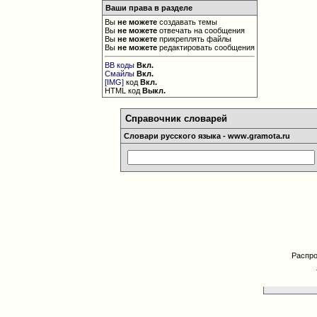
Ваши права в разделе
Вы
не можете
создавать темы
Вы
не можете
отвечать на сообщения
Вы
не можете
прикреплять файлы
Вы
не можете
редактировать сообщения
BB коды
Вкл.
Смайлы
Вкл.
[IMG]
код
Вкл.
HTML код
Выкл.
Справочник словарей
Словари русского языка - www.gramota.ru
Распро