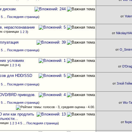
м дискам.
от
Yole
4
5
...
Последняя страница
)
е, нераспознавание
1
2
3
)
от
NikolayH
сплуатация
от
O_Smirn
4
5
...
Последняя страница
)
них условиях
1
2
3
4
)
от
D'Dra
йсов для HDD/SSD
от
Злой Гей
4
5
...
Последняя страница
)
/DVD/BRD приводов.
4
5
...
Последняя страница
)
от
Wu-T
 или как продлить
льности...
от
fixpi
1
2
3
4
5
...
Последняя страница
)