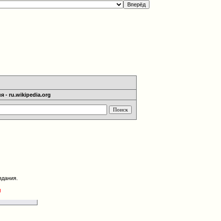
 - ru.wikipedia.org
здания.
g