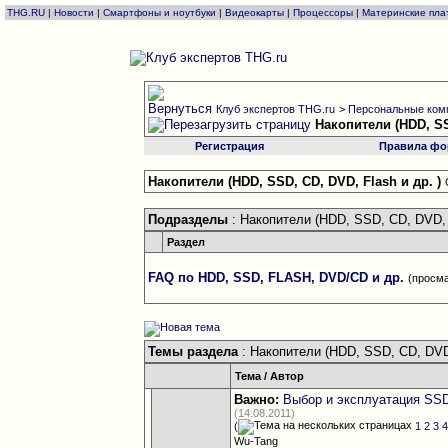
THG.RU
|
Новости
|
Смартфоны и ноутбуки
|
Видеокарты
|
Процессоры
|
Материнские пла
Клуб экспертов THG.ru
>
Персональные комп
Накопители (HDD, SS
Регистрация
Правила фо
Накопители (HDD, SSD, CD, DVD, Flash и др. )
Подразделы
: Накопители (HDD, SSD, CD, DVD, F
Раздел
FAQ по HDD, SSD, FLASH, DVD/CD и др.
(просма
Темы раздела
: Накопители (HDD, SSD, CD, DVD,
Тема
/
Автор
Важно:
Выбор и эксплуатация SS
(14.08.2011)
(
1
2
3
Wu-Tang