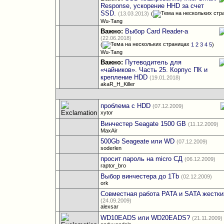
Response, ускорение HHD за счет
SSD.
(13.03.2013)
(
Wu-Tang
Важно:
Выбор Card Reader-а
(22.06.2018)
(
1
2
3
4
5
)
Wu-Tang
Важно:
Путеводитель для
«чайников». Часть 25. Корпус ПК и
крепление HDD
(19.01.2018)
akaR_H_Killer
проблема с HDD
(07.12.2009)
xytor
Винчестер Seagate 1500 GB
(11.12.2009)
MaxAir
500Gb Seageate или WD
(07.12.2009)
soderlen
просит пароль на micro СД
(06.12.2009)
raptor_bro
Выбор винчестера до 1Tb
(02.12.2009)
ork
Совместная работа PATA и SATA жестки
(24.09.2009)
alexsar
WD10EADS или WD20EADS?
(21.11.2009)