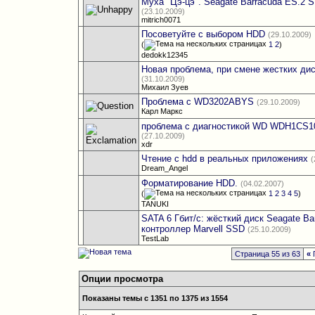
Муха "Цэ-цэ". Seagate Barracuda ES.2 
(23.10.2009)
mitrich0071
Посоветуйте с выбором HDD
(29.10.2009)
(
1
2
)
dedokk12345
Новая проблема, при смене жестких дис
(31.10.2009)
Михаил Зуев
Проблема с WD3202ABYS
(29.10.2009)
Карл Маркс
проблема с диагностикой WD WDH1CS1
(27.10.2009)
xdr
Чтение с hdd в реальных приложениях
(
Dream_Angel
Форматирование HDD.
(04.02.2007)
(
1
2
3
4
5
)
TANUKI
SATA 6 Гбит/с: жёсткий диск Seagate Ba
контроллер Marvell SSD
(25.10.2009)
TestLab
Страница 55 из 63
«
Опции просмотра
Показаны темы с 1351 по 1375 из 1554