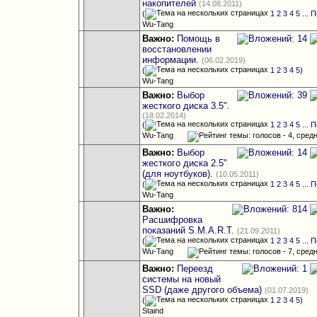
накопителей
(14.08.2011)
(
1
2
3
4
5
...
П
Wu-Tang
Важно:
Помощь в
восстановлении
информации.
(06.02.2019)
(
1
2
3
4
5
)
Wu-Tang
Важно:
Выбор
жесткого диска 3.5".
(18.02.2014)
(
1
2
3
4
5
...
П
Wu-Tang
Важно:
Выбор
жесткого диска 2.5"
(для ноутбуков).
(10.05.2011)
(
1
2
3
4
5
...
П
Wu-Tang
Важно:
Расшифровка
показаний S.M.A.R.T.
(21.09.2011)
(
1
2
3
4
5
...
П
Wu-Tang
Важно:
Переезд
системы на новый
SSD (даже другого объема)
(01.07.2019)
(
1
2
3
4
5
)
Staind