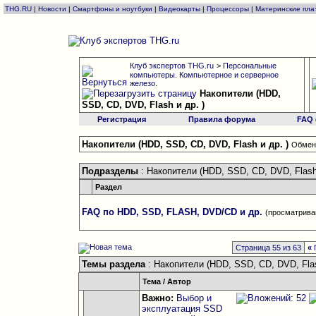
THG.RU
|
Новости
|
Смартфоны и ноутбуки
|
Видеокарты
|
Процессоры
|
Материнские пла
Клуб экспертов THG.ru
>
Персональные
компьютеры. Компьютерное и серверное
железо.
Накопители (HDD,
SSD, CD, DVD, Flash и др. )
Регистрация
Правила форума
FAQ
Накопители (HDD, SSD, CD, DVD, Flash и др. )
Обменя
Подразделы
: Накопители (HDD, SSD, CD, DVD, Flash 
Раздел
FAQ по HDD, SSD, FLASH, DVD/CD и др.
(просматриваю
Страница 55 из 63
«
Темы раздела
: Накопители (HDD, SSD, CD, DVD, Flas
Тема
/
Автор
Важно:
Выбор и
эксплуатация SSD