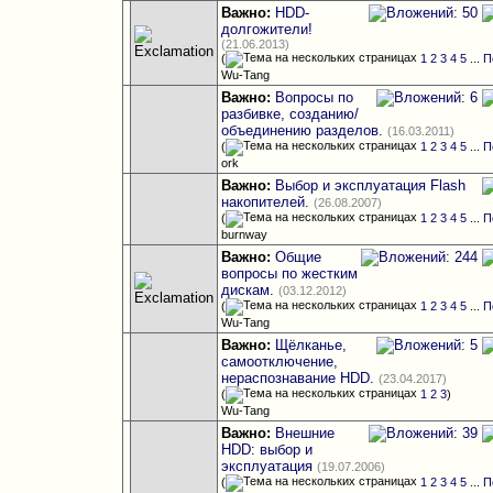
Важно:
HDD-
долгожители!
(21.06.2013)
(
1
2
3
4
5
...
П
Wu-Tang
Важно:
Вопросы по
разбивке, созданию/
объединению разделов.
(16.03.2011)
(
1
2
3
4
5
...
П
ork
Важно:
Выбор и эксплуатация Flash
накопителей.
(26.08.2007)
(
1
2
3
4
5
...
П
burnway
Важно:
Общие
вопросы по жестким
дискам.
(03.12.2012)
(
1
2
3
4
5
...
П
Wu-Tang
Важно:
Щёлканье,
самоотключение,
нераспознавание HDD.
(23.04.2017)
(
1
2
3
)
Wu-Tang
Важно:
Внешние
HDD: выбор и
эксплуатация
(19.07.2006)
(
1
2
3
4
5
...
П