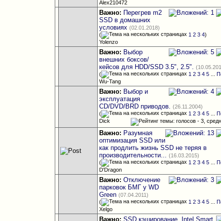
Alex210472
Важно:
Перегрев m2
SSD в домашних
условиях
(02.01.2018)
(
1
2
3
4
)
Yolenzo
Важно:
Выбор
внешних боксов/
кейсов для HDD/SSD 3.5", 2.5".
(10.05.20
(
1
2
3
4
5
...
П
Wu-Tang
Важно:
Выбор и
эксплуатация
CD/DVD/BRD приводов.
(26.11.2004)
(
1
2
3
4
5
...
П
Dick
Важно:
Разумная
оптимизация SSD или
как продлить жизнь SSD не теряя в
производительности...
(16.03.2015)
(
1
2
3
4
5
...
П
D'Dragon
Важно:
Отключение
парковок БМГ у WD
Green
(07.04.2011)
(
1
2
3
4
5
...
П
Xelgo
Важно:
SSD кэширование, Intel Smart