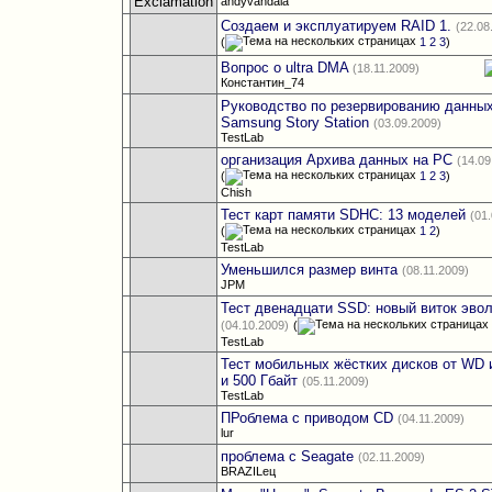
andyvandala
Создаем и эксплуатируем RAID 1.
(22.08
(
1
2
3
)
Вопрос о ultra DMA
(18.11.2009)
Константин_74
Руководство по резервированию данны
Samsung Story Station
(03.09.2009)
TestLab
организация Архива данных на PC
(14.09
(
1
2
3
)
Chish
Тест карт памяти SDHC: 13 моделей
(01
(
1
2
)
TestLab
Уменьшился размер винта
(08.11.2009)
JPM
Тест двенадцати SSD: новый виток эво
(04.10.2009)
(
TestLab
Тест мобильных жёстких дисков от WD и 
и 500 Гбайт
(05.11.2009)
TestLab
ПРоблема с приводом CD
(04.11.2009)
lur
проблема с Seagate
(02.11.2009)
BRAZILец