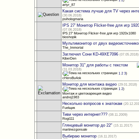
artyr_87
Какая система лучше для TV через инт
(30.06.2018)
psihologmaria
IPS 27' Монитор Flicker-free для игр 19
(07.06.2018)
IPS 27' Монитор Flicker-free для игр 1920x1080
bioshopik
Мультимонитор от двух видеоисточнико
The_Immortal
Заглючил Сони KD-49XE7096
(07.05.2018)
KiberDen
Монитор 31'' для работы с текстом
(31.03.2018)
(
1
2
3
)
cHeroBu4ok
Монитор для монтажа видео
(29.01.2018)
(
1
2
)
Монтаж и цветокарекция видео
andrej1983
Несколько вопросов к знатокам
(20.12.20
Fuelщик
Тиви через интернет???
(08.11.2009)
Rogi111
Глянцевый монитор до 22"
(15.11.2017)
martinezgonsale
Выбираю монитор
(16.11.2017)