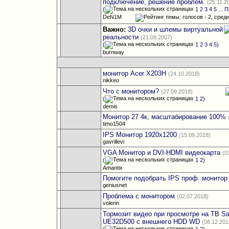
подключение, решение проблем.
(25.11.2
(
1
2
3
4
5
...
П
DeN1M
Важно:
3D очки и шлемы виртуальной
реальности
(21.09.2007)
(
1
2
3
4
5
)
burnway
монитор Acer X203H
(24.10.2018)
nikkeo
Что с монитором?
(27.09.2018)
(
1
2
)
demis
Монитор 27 4к, масштабирование 100%
timo1504
IPS Монитор 1920х1200
(15.09.2018)
gavrillevi
VGA Монитор и DVI-HDMI видеокарта
(0
(
1
2
)
Amantix
Помогите подобрать IPS проф. монитор
geniusnet
Проблема с монитором
(02.07.2018)
volerin
Тормозит видео при просмотре на ТВ S
UE32D500 с внешнего HDD WD
(08.12.201
(
1
2
)