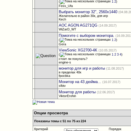
(
1
2
)
Fess_Ufa
Выбрать монитор 32", 2560x1440
(04.08.2
Желательно в район 30к, для игр
Kech
AOC AGON AG271QG
(14.09.2017)
WiZarD_WT
Помогите с выбором монитора.
(16.09.201
(
1
2
)
Gera
ViewSonic XG2700-4K
(10.05.2017)
(
1
2
3
4
)
стоит ли покупать?
engine-s
монитор для игр и работы
(11.08.2017)
в пределах 40к
fpocbka
Монитор на 43 дюйма...
(16.07.2017)
sfbtv
Монитор для работы
(12.06.2017)
ViktorErohin
Опции просмотра
Показаны темы с 51 по 75 из 224
Критерий
Порядок