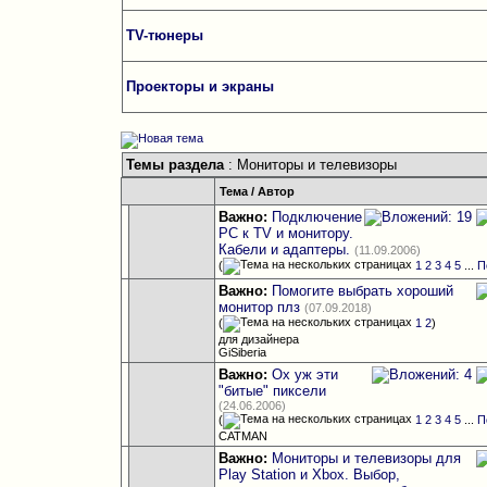
TV-тюнеры
Проекторы и экраны
Темы раздела
: Мониторы и телевизоры
Тема
/
Автор
Важно:
Подключение
PC к ТV и монитору.
Кабели и адаптеры.
(11.09.2006)
(
1
2
3
4
5
...
П
Важно:
Помогите выбрать хороший
монитор плз
(07.09.2018)
(
1
2
)
для дизайнера
GiSiberia
Важно:
Ох уж эти
"битые" пиксели
(24.06.2006)
(
1
2
3
4
5
...
П
CATMAN
Важно:
Мониторы и телевизоры для
Play Station и Xbox. Выбор,