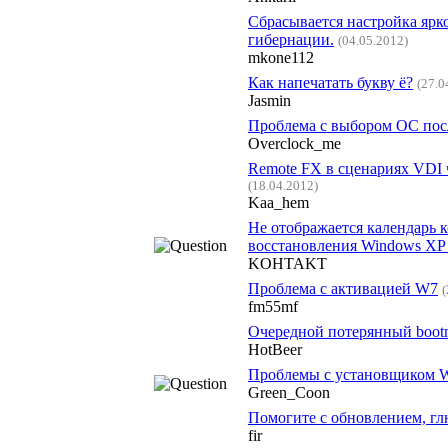
Сбрасывается настройка ярко
гибернации.
(04.05.2012)
mkone112
Как напечатать букву ё?
(27.0
Jasmin
Проблема с выбором ОС пос
Overclock_me
Remote FX в сценариях V
(18.04.2012)
Kaa_hem
Не отображается календарь 
восстановления Windows XP
KOHTAKT
Проблема с активацией W7
(
fm55mf
Очередной потерянный bootm
HotBeer
Проблемы с установщиком 
Green_Coon
Помогите с обновлением, глю
fir