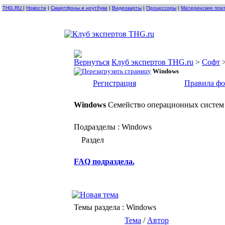
THG.RU
|
Новости
|
Смартфоны и ноутбуки
|
Видеокарты
|
Процессоры
|
Материнские пла
Клуб экспертов THG.ru
>
Софт
Windows
Регистрация
Правила ф
Windows
Семейство операционных систем 
Подразделы
: Windows
Раздел
FAQ подраздела.
Темы раздела
: Windows
Тема
/
Автор