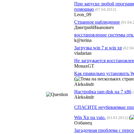
При запуске любой программ
помощью
(07.04.2012)
Leon_09
Странное наблюдение
(01.04.
ДмитрийИванович
восстановление системы от
k@terina
Загрузка win 7 и win xp
(02.04
vladarian
Не загружается восстановле
MonaxGT
Как правильно установить 
(
Aleks4ndr
Настройка ram disk на 7 x86
Aleks4ndr
СПАСИТЕ неубиваемые про
Win Xp на vaio.
(
(03.03.2012)
Олбанец
Загадочная проблема с перс