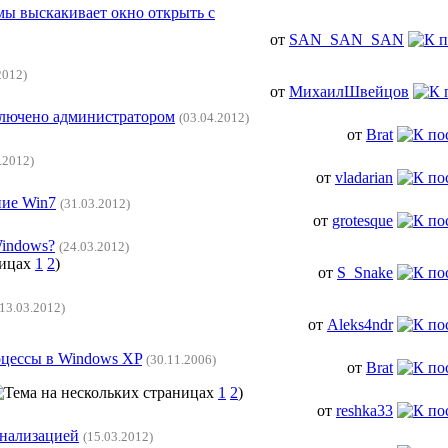
ы выскакивает окно открыть с
от
SAN_SAN_SAN
2012)
от
МихаилШвейцов
ключено администратором
(03.04.2012)
от
Brat
.2012)
от
vladarian
ние Win7
(31.03.2012)
от
grotesque
Windows?
(24.03.2012)
1
2
)
от
S_Snake
(13.03.2012)
от
Aleks4ndr
цессы в Windows XP
(30.11.2006)
от
Brat
1
2
)
от
reshka33
онализацией
(15.03.2012)