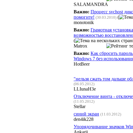
SALAMANDRA
Важно:
Процесс svchost дик
помогите!
(
(30.03.2010)
monotonik
Важно:
Грамотная установк
возможностью восстановлен
(
Matrox
Важно:
Как сбросить парол
Windows 7 без использован
HotBeer
"нельзя сжать том дальше о
(06.05.2012)
LLIunaH3e
Отключение винта - отключе
(11.05.2012)
Stellar
синий экран
(11.03.2012)
den4ik228
Упорядочивание значков Wi
Ankarii