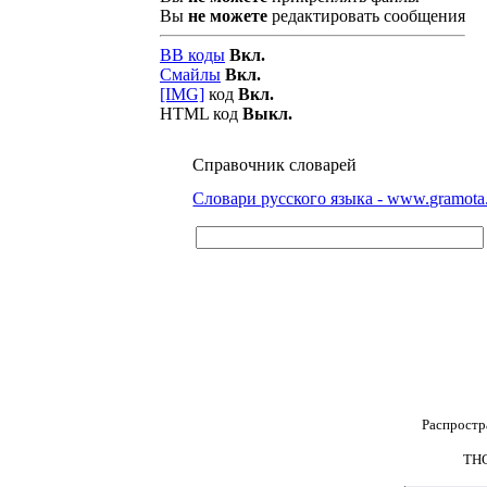
Вы
не можете
редактировать сообщения
BB коды
Вкл.
Смайлы
Вкл.
[IMG]
код
Вкл.
HTML код
Выкл.
Справочник словарей
Словари русского языка - www.gramota
Распростр
THG