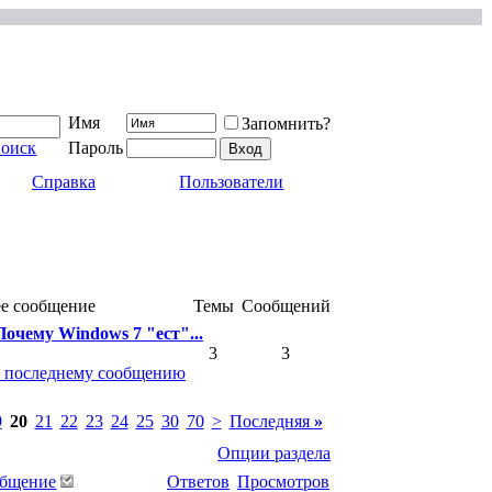
Имя
Запомнить?
поиск
Пароль
Справка
Пользователи
е сообщение
Темы
Сообщений
очему Windows 7 "ест"...
3
3
9
20
21
22
23
24
25
30
70
>
Последняя
»
Опции раздела
общение
Ответов
Просмотров