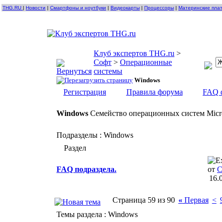
THG.RU
|
Новости
|
Смартфоны и ноутбуки
|
Видеокарты
|
Процессоры
|
Материнские пла
Клуб экспертов THG.ru
>
Софт
>
Операционные
системы
Windows
Регистрация
Правила форума
FAQ 
Windows
Семейство операционных систем Micr
Подразделы
: Windows
Раздел
FAQ подраздела.
от
C
16.
Страница 59 из 90
«
Первая
<
Темы раздела
: Windows