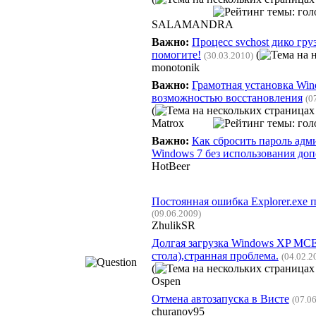
SALAMANDRA
Важно:
Процесс svchost дико гру
помогите!
(
(30.03.2010)
monotonik
Важно:
Грамотная установка Win
возможностью восстановления
(0
(
Matrox
Важно:
Как сбросить пароль адм
Windows 7 без использования до
HotBeer
Постоянная ошибка Explorer.exe п
(09.06.2009)
ZhulikSR
Долгая загрузка Windows XP MCE
стола),странная проблема.
(04.02.2
(
Ospen
Отмена автозапуска в Висте
(07.0
churanov95