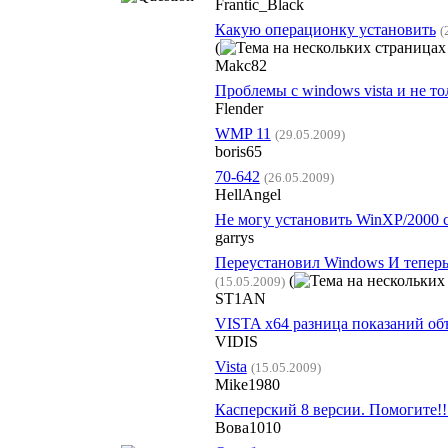
Frantic_Black
Какую операционку установить
(
(
Makc82
Проблемы с windows vista и не то
Flender
WMP 11
(29.05.2009)
boris65
70-642
(26.05.2009)
HellAngel
Не могу установить WinXP/2000 
garrys
Переустановил Windows И теперь
(
(15.05.2009)
ST1AN
VISTA x64 разница показаний об
VIDIS
Vista
(15.05.2009)
Mike1980
Касперский 8 версии. Помогите!!!
Вова1010