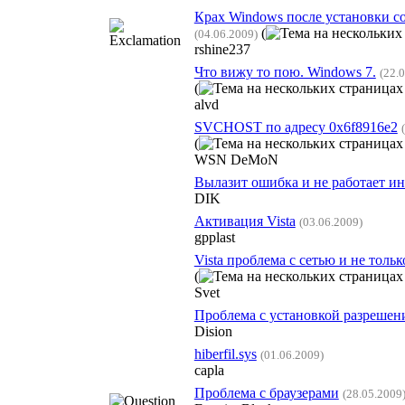
Крах Windows после установки со
(
(04.06.2009)
rshine237
Что вижу то пою. Windows 7.
(22.
(
alvd
SVCHOST по адресу 0x6f8916e2
(
WSN DeMoN
Вылазит ошибка и не работает и
DIK
Активация Vista
(03.06.2009)
gpplast
Vista проблема с сетью и не тольк
(
Svet
Проблема с установкой разрешен
Dision
hiberfil.sys
(01.06.2009)
capla
Проблема с браузерами
(28.05.2009