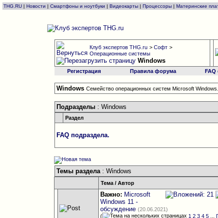
THG.RU
|
Новости
|
Смартфоны и ноутбуки
|
Видеокарты
|
Процессоры
|
Материнские пла
Клуб экспертов THG.ru
>
Софт
>
Операционные системы
Windows
Регистрация
Правила форума
FAQ
Windows
Семейство операционных систем Microsoft Windows
Подразделы
: Windows
Раздел
FAQ подраздела.
Темы раздела
: Windows
Тема
/
Автор
Важно:
Microsoft
Windows 11 -
обсуждение
(20.06.2021)
(
1
2
3
4
5
...