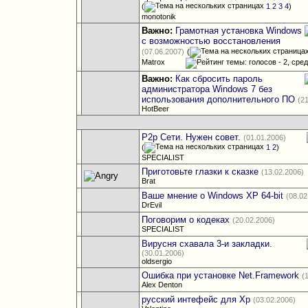
(
1
2
3
4
)
monotonik
Важно:
Грамотная установка Windows
с возможностью восстановления
(07.06.2007)
(
Matrox
Важно:
Как сбросить пароль
администратора Windows 7 без
использования дополнительного ПО
(2
HotBeer
P2p Сети. Нужен совет.
(01.01.2006)
(
1
2
)
SPECIALIST
Приготовьте глазки к сказке
(13.02.2006)
Brat
Ваше мнение о Windows XP 64-bit
(08.02
DrEvil
Поговорим о кодеках
(20.02.2006)
SPECIALIST
Вирусня схавала 3-и закладки.
(30.01.2006)
oldsergio
Ошибка при установке Net.Framework
(
Alex Denton
русский интефейс для Xp
(03.02.2006)