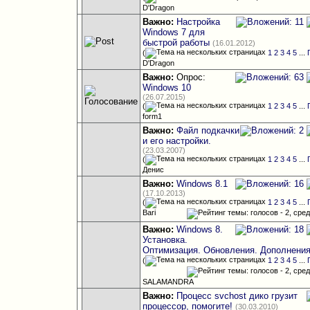
D'Dragon
Важно:
Настройка
Windows 7 для
быстрой работы
(16.01.2012)
(
1
2
3
4
5
...
D'Dragon
Важно:
Опрос:
Windows 10
(26.07.2015)
(
1
2
3
4
5
...
form1
Важно:
Файл подкачки
и его настройки.
(23.03.2007)
(
1
2
3
4
5
...
Денис
Важно:
Windows 8.1
(17.10.2013)
(
1
2
3
4
5
...
Bari
Важно:
Windows 8.
Установка.
Оптимизация. Обновления. Дополнения
(
1
2
3
4
5
...
SALAMANDRA
Важно:
Процесс svchost дико грузит
процессор, помогите!
(30.03.2010)