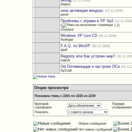
defrag
(21.12.2005)
Kladus
окно активации виндоус
(22.12.2005)
pesel
Проблемы с играми в ХР Sp2
(12.12.2005
(
1
2
)
Omsford
Windows XP Live CD
(09.12.2005)
NoAngel
F.A.Q. по WinXP.
(09.12.2005)
Шеff
Registry или Как устроен мир?
(30.11.200
kalyok
Об Оптимизации и настроке ОСи
(06.12.
SyCraft
Опции просмотра
Показаны темы с 2201 по 2225 из 2239
Критерий
Порядок
сортировки
отображения
Показать
Новые сообщения
Нет новых сообщений