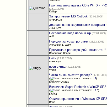
Valentino
Пропала автозагрузка CD в Win XP PR
(23.01.2006)
Kirillsp
Запароливаем MS Outlook
(22.01.2006)
SPECIALIST
дефолтная папка установки программ
Jung_NW
Сохранение вида папок в Xp
(07.01.2006)
AVK
Порядок запуска программ
(23.12.2005)
Alexander E. Valov
Проблема с регистрацией - помогите!!!!
Владислав Влади
Сеть
(23.12.2005)
maksimys
новя винда
(30.12.2005)
Wenn
Часто ли вы чистите реестр?
(17.06.2003
(
1
2
)
Stanislav Vasiliev
Включаем Super Prefetch в WinXP SP2
(
1
2
3
)
Loving
Ошибка приложения в Windows XP SP
Вова