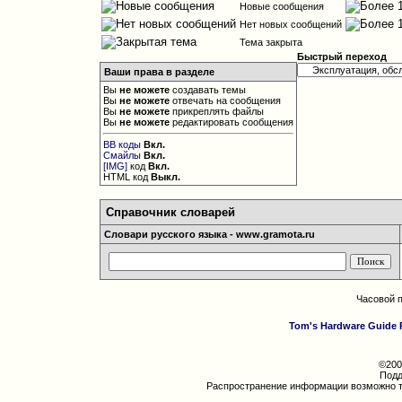
Новые сообщения
Нет новых сообщений
Тема закрыта
Быстрый переход
Ваши права в разделе
Вы
не можете
создавать темы
Вы
не можете
отвечать на сообщения
Вы
не можете
прикреплять файлы
Вы
не можете
редактировать сообщения
BB коды
Вкл.
Смайлы
Вкл.
[IMG]
код
Вкл.
HTML код
Выкл.
Справочник словарей
Словари русского языка - www.gramota.ru
Часовой 
Tom's Hardware Guide 
©200
Подд
Распространение информации возможно т