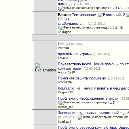
помощь.
(16.11.2006)
(
1
2
3
4
5
...
П
Важно:
Тестирование
ПК "на
стабильность"...
(12.11.2011)
(
1
2
3
4
5
)
D'Dragon
Ups
(24.05.2007)
Petrako
проблемы с играми
(10.03.2011)
альона
Приветствую всех! Нужна помощь со с
компьютером.
(12.03.2011)
Andry_1910
Помогите решить проблему.
(13.03.2011)
omen1987
Комп глючит , немогу понять в чем дел
Pingwinnb1
Проблема с изображением в играх.
(28.0
(
1
2
)
Alex01_90
Зависание отдельных приложений + даб
(05.03.2011)
(
kvadratni
Проблема с ресетом компьютера. Вид