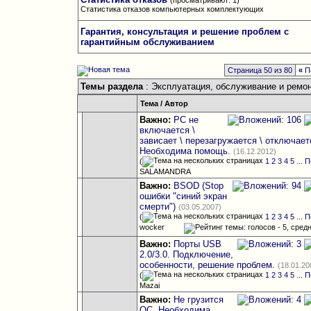
(просматривают: 1)
Статистика отказов компьютерных комплектующих
Гарантия, консультация и решение проблем с
гарантийным обслуживанием
Страница 50 из 80
«
П
Темы раздела
: Эксплуатация, обслуживание и ремо
Тема
/
Автор
Важно:
РС не
включается \
зависает \ перезагружается \ отключает
Необходима помощь.
(16.12.2012)
(
1
2
3
4
5
...
П
SALAMANDRA
Важно:
BSOD (Stop
ошибки "синий экран
смерти")
(03.05.2007)
(
1
2
3
4
5
...
П
wocker
Важно:
Порты USB
2.0/3.0. Подключение,
особенности, решение проблем.
(18.01.20
(
1
2
3
4
5
...
П
Mazai
Важно:
Не грузится
ОС. Необходима