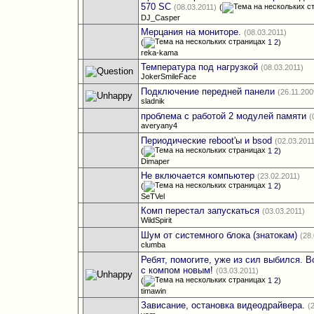
570 SC
(08.03.2011)
(
DJ_Casper
Мерцания на мониторе.
(08.03.2011)
(
1
2
)
reka-kama
Температура под нагрузкой
(08.03.2011)
JokerSmileFace
Подключение передней панели
(26.11.200
sladnik
проблема с работой 2 модулей памяти
(
averyany4
Периодические reboot'ы и bsod
(02.03.201
(
1
2
)
Dimaper
Не включается компьютер
(23.02.2011)
(
1
2
)
SeTVel
Комп перестал запускаться
(03.03.2011)
WildSpirit
Шум от системного блока (знатокам)
(28
clumba
Ребят, помогите, уже из сил выбился.
с компом новым!
(03.03.2011)
(
1
2
)
timawin
Зависание, остановка видеодрайвера.
(