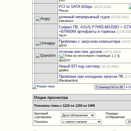
ysm
PCI to SATA 6Gbps
(26.02.2011)
Plexus
длинный непрерывный гудок
(22.02.2011)
kalvadoss
Собрал ПК, ASUS P7H55-M/USB3 + GT
+БП450W артефакты и тормоза
(17.02.20
VecH
Проблемы с запуском компьютера
(19.02
gt510
отличие жестких дисков
(24.01.2011)
(
1
2
3
)
djorj370
Новый БП под систему
(15.02.2011)
gdallsk
Проблема при холодном запуске ПК
(17.
IBarabashkaI
Страница 50 из 80
«
П
Опции просмотра
Показаны темы с 1226 по 1250 из 1998
Критерий
Порядок
сортировки
отображения
Показать