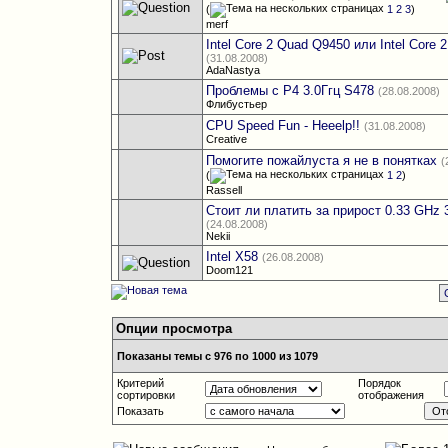
(
1
2
3
)
merf
Intel Core 2 Quad Q9450 или Intel Core 
(31.08.2008)
AdaNastya
Проблемы с P4 3.0Ггц S478
(28.08.2008)
Флибустьер
CPU Speed Fun - Heeelp!!
(31.08.2008)
Creative
Помогите пожайлуста я не в понятках
(
(
1
2
)
Rassell
Стоит ли платить за прирост 0.33 GHz 
(24.08.2008)
Nekii
Intel X58
(26.08.2008)
Doom121
Опции просмотра
Показаны темы с 976 по 1000 из 1079
Критерий
Порядок
сортировки
отображения
Показать