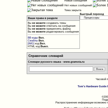
Новые сообщения
Нет новых сообщений
Тема закрыта
Быстрый переход
Ваши права в разделе
Вы
не можете
создавать темы
Вы
не можете
отвечать на сообщения
Вы
не можете
прикреплять файлы
Вы
не можете
редактировать сообщения
BB коды
Вкл.
Смайлы
Вкл.
[IMG]
код
Вкл.
HTML код
Выкл.
Справочник словарей
Словари русского языка - www.gramota.ru
Часовой 
Tom's Hardware Guide 
©200
Подд
Распространение информации возможно т