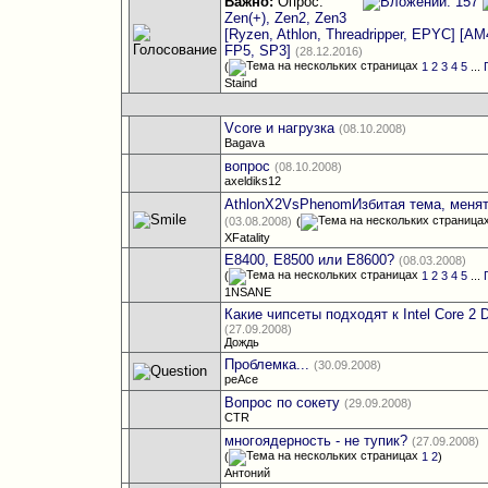
Важно:
Опрос:
Zen(+), Zen2, Zen3
[Ryzen, Athlon, Threadripper, EPYC] [A
FP5, SP3]
(28.12.2016)
(
1
2
3
4
5
...
Staind
Vcore и нагрузка
(08.10.2008)
Bagava
вопрос
(08.10.2008)
axeldiks12
AthlonX2VsPhenomИзбитая тема, менят
(03.08.2008)
(
XFatality
E8400, E8500 или E8600?
(08.03.2008)
(
1
2
3
4
5
...
1NSANE
Какие чипсеты подходят к Intel Core 2
(27.09.2008)
Дождь
Проблемка...
(30.09.2008)
peAce
Вопрос по сокету
(29.09.2008)
CTR
многоядерность - не тупик?
(27.09.2008)
(
1
2
)
Антоний