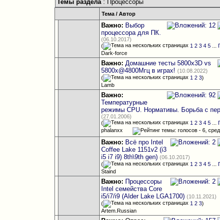
Темы раздела
: Процессоры
Тема
/
Автор
Важно:
Выбор
процессора для ПК.
(06.10.2017)
(
1
2
3
4
5
...
Dark-force
Важно:
Домашние тесты 5800x3D vs
5800x@4800Мгц в играх!
(10.08.2022)
(
1
2
3
)
Lamb
Важно:
Температурные
режимы CPU. Нормативы. Борьба с пер
(27.01.2006)
(
1
2
3
4
5
...
phalanxx
Важно:
Всё про Intel
Coffee Lake 1151v2 (i3
i5 i7 i9) 8th\9th gen)
(06.10.2017)
(
1
2
3
4
5
...
Staind
Важно:
Процессоры
Intel семейства Core
i5/i7/i9 (Alder Lake LGA1700)
(10.11.2021)
(
1
2
3
)
Artem.Russian