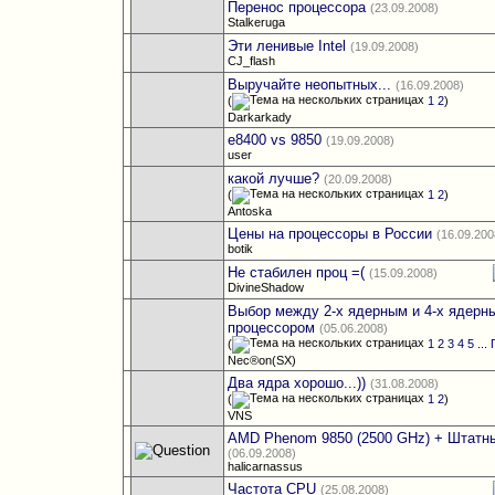
Перенос процессора
(23.09.2008)
Stalkeruga
Эти ленивые Intel
(19.09.2008)
CJ_flash
Выручайте неопытных...
(16.09.2008)
(
1
2
)
Darkarkady
e8400 vs 9850
(19.09.2008)
user
какой лучше?
(20.09.2008)
(
1
2
)
Antoska
Цены на процессоры в России
(16.09.200
botik
Не стабилен проц =(
(15.09.2008)
DivineShadow
Выбор между 2-х ядерным и 4-х ядерн
процессором
(05.06.2008)
(
1
2
3
4
5
...
Nec®on(SX)
Два ядра хорошо...))
(31.08.2008)
(
1
2
)
VNS
AMD Phenom 9850 (2500 GHz) + Штатн
(06.09.2008)
halicarnassus
Частота CPU
(25.08.2008)