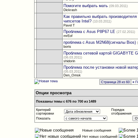
Помогите выбрать мать
(09.03.2011)
Dickrash
Как правильно выбрать производителя
чипсетов Intel?
(10.03.2011)
Pavel T
Проблема с Asus P8P67 LE
(27.02.2011)
mrEof
проблема c Asus M2N68(сигналы Bios)
borts
Проблема сетевой картой GIGABYTE 
(06.03.2011)
shidorin
Проблема после установки новой мате
(05.03.2011)
Den_Omsk
Страница 28 из 60
«
П
Опции просмотра
Показаны темы с 676 по 700 из 1489
Критерий
Порядок
сортировки
отображения
Показать
Новые сообщения
Нет новых сообщений