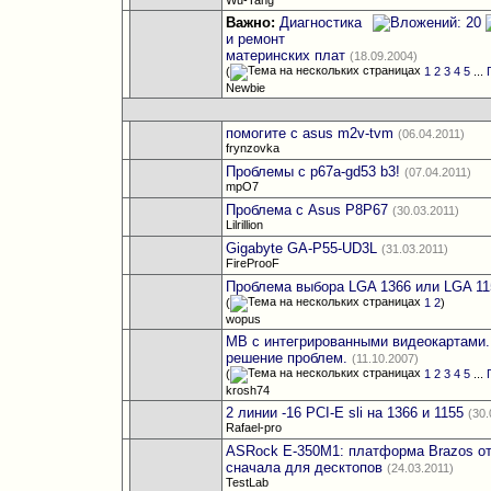
Wu-Tang
Важно:
Диагностика
и ремонт
материнских плат
(18.09.2004)
(
1
2
3
4
5
...
Newbie
помогите с asus m2v-tvm
(06.04.2011)
frynzovka
Проблемы с p67a-gd53 b3!
(07.04.2011)
mpO7
Проблема с Asus P8P67
(30.03.2011)
Lilrillion
Gigabyte GA-P55-UD3L
(31.03.2011)
FireProoF
Проблема выбора LGA 1366 или LGA 11
(
1
2
)
wopus
MB с интегрированными видеокартами.
решение проблем.
(11.10.2007)
(
1
2
3
4
5
...
krosh74
2 линии -16 PCI-E sli на 1366 и 1155
(30.
Rafael-pro
ASRock E-350M1: платформа Brazos о
сначала для десктопов
(24.03.2011)
TestLab