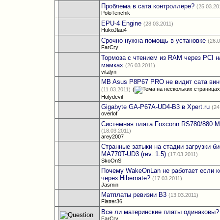
Проблема в сата контроллере?
(25.03.20
PoloTenchik
EPU-4 Engine
(28.03.2011)
HukoJlau4
Срочно нужна помощь в установке
(26.
FarCry
Тормоза с чтением из RAM через PCI н
мамках
(26.03.2011)
vitalyn
MB Asus P8P67 PRO не видит сата вин
(11.03.2011)
(
Holydevil
Gigabyte GA-P67A-UD4-B3 в Xpert.ru
(24
overlof
Системная плата Foxconn RS780/880 M
(18.03.2011)
arey2007
Странные затыки на стадии загрузки б
MA770T-UD3 (rev. 1.5)
(17.03.2011)
SkoOnS
Почему WakeOnLan не работает если 
через Hibernate?
(17.03.2011)
Jasmin
Матплаты ревизии B3
(13.03.2011)
Flatter36
Все ли материнские платы одинаковы?
FarCry