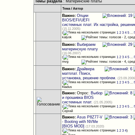
Темы раздела
: Материнские платы
Тема
/
Автор
Важно:
Опции
BIOS/EFI/UEFI
системных плат. Их настройка, решени
(15.11.2005)
(
1
2
3
4
5
...
kalyok
Важно:
Выбираем
материнскую плату
(16.06.2007)
(
1
2
3
4
5
...
mvg
Важно:
Драйвера
матплат. Поиск,
установка, решение проблем.
(23.09.2006
(
1
2
3
4
5
...
Kladus
Важно:
Опрос:
Выбор
и прошивка BIOS
системных плат.
(21.05.2005)
(
1
2
3
4
5
...
Сергий
Важно:
Asus P8Z77-V
- Booting with NVMe
[BIOS MOD]
(17.03.2020)
(
1
2
3
4
)