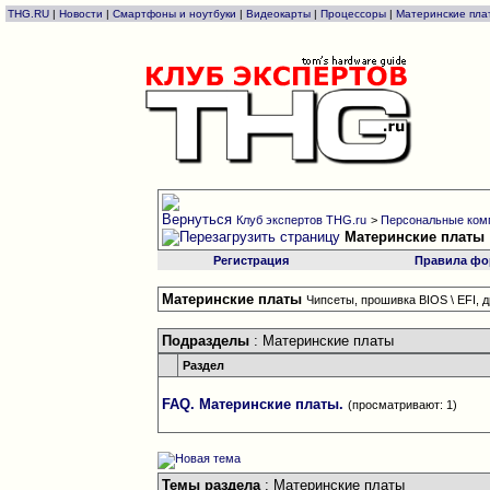
THG.RU
|
Новости
|
Смартфоны и ноутбуки
|
Видеокарты
|
Процессоры
|
Материнские пла
Клуб экспертов THG.ru
>
Персональные комп
Материнские платы
Регистрация
Правила фо
Материнские платы
Чипсеты, прошивка BIOS \ EFI, 
Подразделы
: Материнские платы
Раздел
FAQ. Материнские платы.
(просматривают: 1)
Темы раздела
: Материнские платы