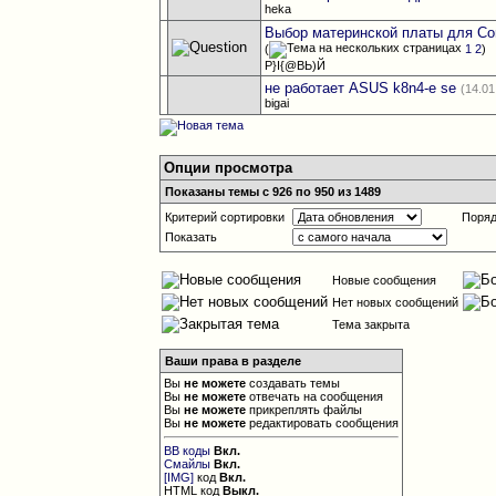
heka
Выбор материнской платы для Co
(
1
2
)
Р}I{@BЬ)Й
не работает ASUS k8n4-e se
(14.01
bigai
Опции просмотра
Показаны темы с 926 по 950 из 1489
Критерий сортировки
Поряд
Показать
Новые сообщения
Нет новых сообщений
Тема закрыта
Ваши права в разделе
Вы
не можете
создавать темы
Вы
не можете
отвечать на сообщения
Вы
не можете
прикреплять файлы
Вы
не можете
редактировать сообщения
BB коды
Вкл.
Смайлы
Вкл.
[IMG]
код
Вкл.
HTML код
Выкл.