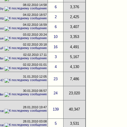
08.02.2010
14:58
6
3,376
_by
04.02.2010
18:57
2
2,425
т
Kit
04.02.2010
16:59
6
3,407
est
03.02.2010
20:24
10
3,353
que
02.02.2010
20:18
16
4,491
BuF
02.02.2010
17:11
3
5,167
fer
02.02.2010
01:01
4
4,130
ler
31.01.2010
12:05
23
7,486
s47
30.01.2010
06:57
24
23,020
ler
28.01.2010
19:47
139
40,347
rat
28.01.2010
03:08
5
3,531
rat