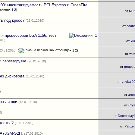
F200: масштабируемость PCI Express и CrossFire
1
2
)
от
ML
ть под кросс?
(21.01.2010)
от
naatl
ля процессоров LGA 1156: тест
010)
от
Yu
23.01.2010)
(
1
2
)
от
waw
и перезагрузке
(20.01.2010)
от
grotes
без дисковода
(13.01.2010)
от
vovka 2
)
от
aron
ны ли они
(18.01.2010)
от
Crys
0)
от
Doomsday
щества?
(19.01.2010)
от
Panzer
-MA78GM-S2H.
(17.01.2010)