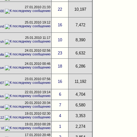
27.01.2010
21:33
22
10,197
500
25.01.2010
19:12
16
7,472
and
25.01.2010
11:17
10
8,390
rsh
24.01.2010
02:56
23
6,632
ila
24.01.2010
00:46
18
6,286
que
23.01.2010
07:56
16
11,192
007
22.01.2010
19:14
6
4,704
ius
20.01.2010
20:34
7
6,580
tal
19.01.2010
02:30
4
3,353
112
19.01.2010
00:28
1
2,274
 VI
17.01.2010
20:48