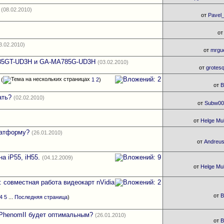
(08.02.2010)
от
Pavel
о
3.02.2010)
от
mrgu
785GT-UD3H и GA-MA785G-UD3H
(03.02.2010)
от
grotes
(
1
2
)
от
ать?
(02.02.2010)
от
Subw00
от
Helge Mul
латформу?
(26.01.2010)
от
Andreu
а iP55, iH55.
(04.12.2009)
от
Helge Mul
a: совместная работа видеокарт nVidia
от
B
4
5
...
Последняя страница
)
PhenomII будет оптимальным?
(26.01.2010)
от
B