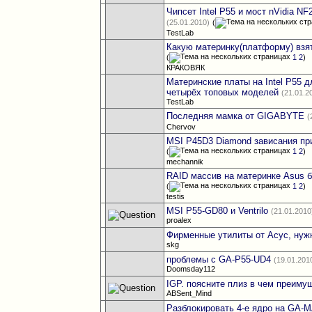
Чипсет Intel P55 и мост nVidia N
(25.01.2010)
(
TestLab
Какую материнку(платформу) взя
(
1
2
)
КРАКОВЯК
Материнские платы на Intel P55 д
четырёх топовых моделей
(21.01.2
TestLab
Последняя мамка от GIGABYTE
(
Chervov
MSI P45D3 Diamond зависания пр
(
1
2
)
mechannik
RAID массив на материнке Asus 
(
1
2
)
testis
MSI P55-GD80 и Ventrilo
(21.01.2010
proalex
Фирменные утилиты от Асус, нуж
skg
проблемы с GA-P55-UD4
(19.01.201
Doomsday112
IGP. поясните плиз в чем преиму
ABSent_Mind
Разблокировать 4-е ядро на GA