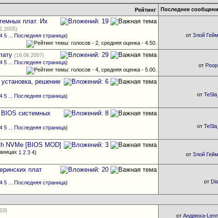
Последнее сообщен
Рейтинг
темных плат. Их
11.2005)
от
Злой Гей
4
5
...
Последняя страница
)
лату
(16.06.2007)
4
5
...
Последняя страница
)
от
Poop
 установка, решение
от
TeSl
4
5
...
Последняя страница
)
 BIOS системных
от
TeSl
4
5
...
Последняя страница
)
with NVMe [BIOS MOD]
1
2
3
4
)
от
Злой Гей
теринских плат
от
Di
4
5
...
Последняя страница
)
10)
от
Андрюха-Len