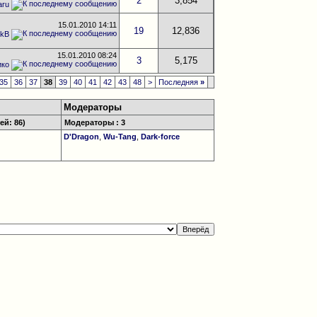
2
3,854
aru
15.01.2010
14:11
19
12,836
ikB
15.01.2010
08:24
3
5,175
ико
35
36
37
38
39
40
41
42
43
48
>
Последняя
»
Модераторы
ей: 86)
Модераторы : 3
D'Dragon
,
Wu-Tang
,
Dark-force