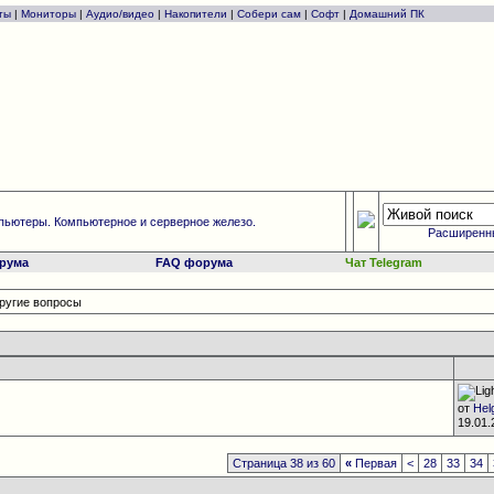
ты
|
Мониторы
|
Аудио/видео
|
Накопители
|
Собери сам
|
Софт
|
Домашний ПК
ьютеры. Компьютерное и серверное железо.
Расширенн
рума
FAQ форума
Чат Telegram
другие вопросы
от
Hel
19.01
Страница 38 из 60
«
Первая
<
28
33
34