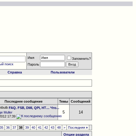
Имя
Запомнить?
ый поиск
Пароль
Справка
Пользователи
Последнее сообщение
Темы
Сообщений
FAQ. FSB, DMI, QPI, HT… Что...
5
14
ge Muller
.2012
17:39
35
36
37
38
39
40
41
42
43
48
>
Последняя
»
Опции раздела