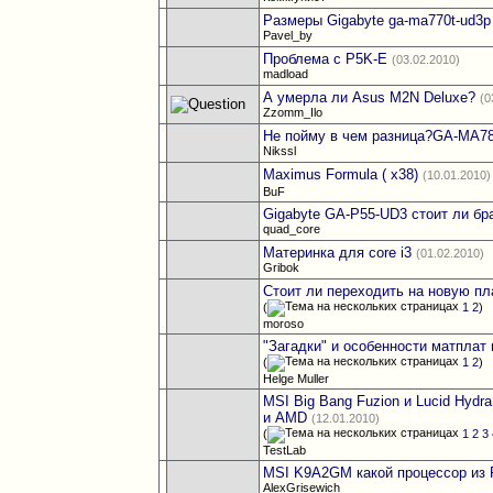
Размеры Gigabyte ga-ma770t-ud3p
Pavel_by
Проблема с P5K-E
(03.02.2010)
madload
А умерла ли Asus M2N Deluxe?
(0
Zzomm_Ilo
Не пойму в чем разница?GA-MA
Nikssl
Maximus Formula ( x38)
(10.01.2010)
BuF
Gigabyte GA-P55-UD3 стоит ли бр
quad_core
Материнка для сore i3
(01.02.2010)
Gribok
Стоит ли переходить на новую п
(
1
2
)
moroso
"Загадки" и особенности матплат н
(
1
2
)
Helge Muller
MSI Big Bang Fuzion и Lucid Hydr
и AMD
(12.01.2010)
(
1
2
3
TestLab
MSI K9A2GM какой процессор из 
AlexGrisewich