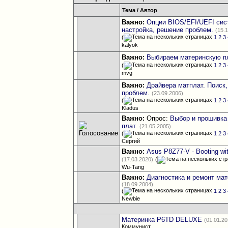
Тема
/
Автор
Важно:
Опции BIOS/EFI/UEFI сис
настройка, решение проблем.
(15.
(
1
2
3
kalyok
Важно:
Выбираем материнскую п
(
1
2
3
mvg
Важно:
Драйвера матплат. Поиск,
проблем.
(23.09.2006)
(
1
2
3
Kladus
Важно:
Опрос:
Выбор и прошивка
плат.
(21.05.2005)
(
1
2
3
Сергий
Важно:
Asus P8Z77-V - Booting 
(17.03.2020)
(
Wu-Tang
Важно:
Диагностика и ремонт ма
(18.09.2004)
(
1
2
3
Newbie
Материнка P6TD DELUXE
(01.01.20
Коммунист