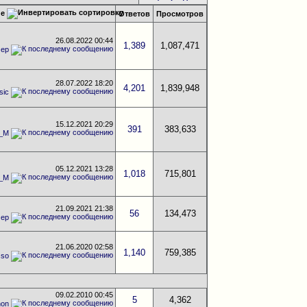
ие
Ответов
Просмотров
26.08.2022
00:44
1,389
1,087,471
мер
28.07.2022
18:20
4,201
1,839,948
sic
15.12.2021
20:29
391
383,633
a_M
05.12.2021
13:28
1,018
715,801
a_M
21.09.2021
21:38
56
134,473
мер
21.06.2020
02:58
1,140
759,385
sso
09.02.2010
00:45
5
4,362
non