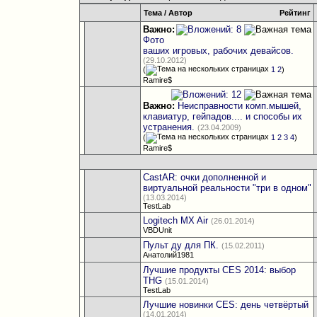
Тема
/
Автор
Рейтинг
Важно:
Фото
ваших игровых, рабочих девайсов.
(29.10.2012)
(
1
2
)
Ramire$
Важно:
Неисправности комп.мышей,
клавиатур, гейпадов.... и способы их
устранения.
(23.04.2009)
(
1
2
3
4
)
Ramire$
CastAR: очки дополненной и
виртуальной реальности "три в одном"
(13.03.2014)
TestLab
Logitech MX Air
(26.01.2014)
VBDUnit
Пульт ду для ПК.
(15.02.2011)
Анатолий1981
Лучшие продукты CES 2014: выбор
THG
(15.01.2014)
TestLab
Лучшие новинки CES: день четвёртый
(14.01.2014)