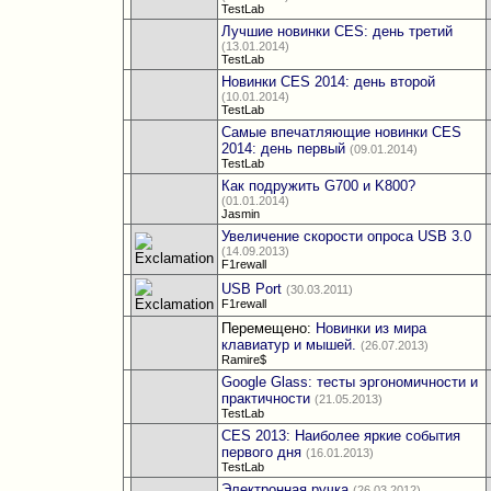
TestLab
Лучшие новинки CES: день третий
(13.01.2014)
TestLab
Новинки CES 2014: день второй
(10.01.2014)
TestLab
Самые впечатляющие новинки CES
2014: день первый
(09.01.2014)
TestLab
Как подружить G700 и K800?
(01.01.2014)
Jasmin
Увеличение скорости опроса USB 3.0
(14.09.2013)
F1rewall
USB Port
(30.03.2011)
F1rewall
Перемещено:
Новинки из мира
клавиатур и мышей.
(26.07.2013)
Ramire$
Google Glass: тесты эргономичности и
практичности
(21.05.2013)
TestLab
CES 2013: Наиболее яркие события
первого дня
(16.01.2013)
TestLab
Электронная ручка
(26.03.2012)