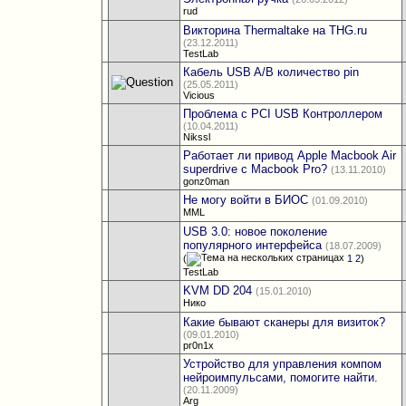
rud
Викторина Thermaltake на THG.ru
(23.12.2011)
TestLab
Кабель USB A/B количество pin
(25.05.2011)
Vicious
Проблема с PCI USB Контроллером
(10.04.2011)
Nikssl
Работает ли привод Apple Macbook Air
superdrive с Macbook Pro?
(13.11.2010)
gonz0man
Не могу войти в БИОС
(01.09.2010)
MML
USB 3.0: новое поколение
популярного интерфейса
(18.07.2009)
(
1
2
)
TestLab
KVM DD 204
(15.01.2010)
Нико
Какие бывают сканеры для визиток?
(09.01.2010)
pr0n1x
Устройство для управления компом
нейроимпульсами, помогите найти.
(20.11.2009)
Arg