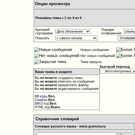
Опции просмотра
Показаны темы с 1 по 4 из 4
Критерий
Порядок
сортировки
отображения
Показать
Новые сообщения
Нет новых сообщений
Тема закрыта
Быстрый переход
Ваши права в разделе
Вы
не можете
создавать темы
Вы
не можете
отвечать на сообщения
Вы
не можете
прикреплять файлы
Вы
не можете
редактировать сообщения
BB коды
Вкл.
Смайлы
Вкл.
[IMG]
код
Вкл.
HTML код
Выкл.
Справочник словарей
Словари русского языка - www.gramota.ru