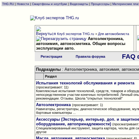
THG.RU
|
Новости
|
Смартфоны и ноутбуки
|
Видеокарты
|
Процессоры
|
Материнские пла
Клуб экспертов THG.ru
>
Для автомобилиста
Автоэлектроника,
автохимия, автокосметика. Общие вопросы
эксплуатации авто.
FAQ 
Регистрация
Правила форума
Подразделы
: Автоэлектроника, автохимия, автокос
Раздел
Испытания технологий обслуживания и ремонта
(просматривают: 11)
Комплексные испытания технологий, средств, товаров и оборуд
непосредственном участии конечных потребителей. Личный опы
рекомендации. Отзывы. Школа "открытых технологий"
Автоэлектроника
(просматривают: 1)
Навигаторы, регистраторы, диагностическое оборудование, мул
бортовые компьютеры ...
Аксессуары (Экстерьер, интерьер, доп. и защитно
оборудование, автопринадлежности)
(просматривают:
Специализированный инструмент, защита картера, чехлы для си
другое
Масла, автохимия, автокосметика
(просматривают: 6)