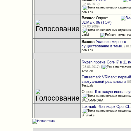
(23.06.2012)
(
pol7173
Важно:
Опрос:
3DMark 06 (TOP)
(07.03.2009)
(
Larkin
Важно:
Условия мирного
существование в теме.
(18.
pol7173
Ryzen против Core i7 в 11 
(23.03.2017)
(
TestLab
Futuremark VRMark: первый
виртуальной реальности
(0
TestLab
Опрос:
Кто какую использ
(
SALAMANDRA
Luxmark: бенчмарк OpenCL
(
S_Snake