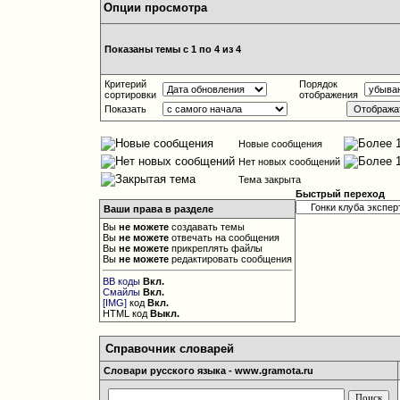
Опции просмотра
Показаны темы с 1 по 4 из 4
Критерий
Порядок
сортировки
отображения
Показать
Новые сообщения
Нет новых сообщений
Тема закрыта
Быстрый переход
Ваши права в разделе
Вы
не можете
создавать темы
Вы
не можете
отвечать на сообщения
Вы
не можете
прикреплять файлы
Вы
не можете
редактировать сообщения
BB коды
Вкл.
Смайлы
Вкл.
[IMG]
код
Вкл.
HTML код
Выкл.
Справочник словарей
Словари русского языка - www.gramota.ru