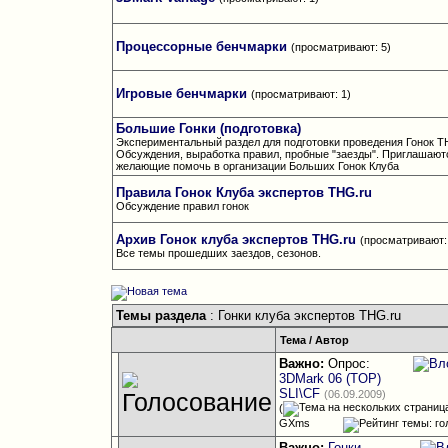
Процессорные бенчмарки
(просматривают: 5)
Игровые бенчмарки
(просматривают: 1)
Большие Гонки (подготовка)
Экспериментальный раздел для подготовки проведения Гонок 
Обсуждения, выработка правил, пробные "заезды". Приглашают
желающие помочь в организации Больших Гонок Клуба
Правила Гонок Клуба экспертов THG.ru
Обсуждение правил гонок
Архив Гонок клуба экспертов THG.ru
(просматривают:
Все темы прошедших заездов, сезонов.
Темы раздела
: Гонки клуба экспертов THG.ru
Тема
/
Автор
Важно:
Опрос:
3DMark 06 (TOP)
SLI\CF
(06.09.2009)
(
GXms
Важно:
Гонки