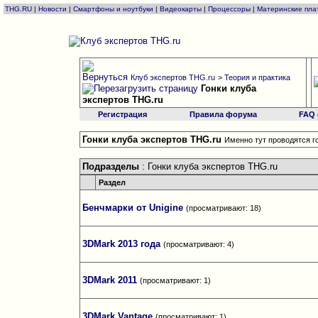
THG.RU
|
Новости
|
Смартфоны и ноутбуки
|
Видеокарты
|
Процессоры
|
Материнские пла
Клуб экспертов THG.ru
>
Теория и практика
Гонки клуба
экспертов THG.ru
Регистрация
Правила форума
FAQ
Гонки клуба экспертов THG.ru
Именно тут проводятся г
Подразделы
: Гонки клуба экспертов THG.ru
Раздел
Бенчмарки от Unigine
(просматривают: 18)
3DMark 2013 года
(просматривают: 4)
3DMark 2011
(просматривают: 1)
3DMark Vantage
(просматривают: 1)