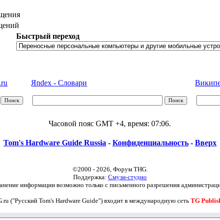
щения
щений
Быстрый переход
.ru
Яndex - Словари
Википед
Часовой пояс GMT +4, время:
07:06
.
Tom's Hardware Guide Russia
-
Конфиденциальность
-
Вверх
©2000 - 2026, Форум THG.
Поддержка:
Смузи-студио
анение информации возможно только с письменного разрешения администраци
.ru ("Русский Tom's Hardware Guide") входит в международную сеть
TG Publis