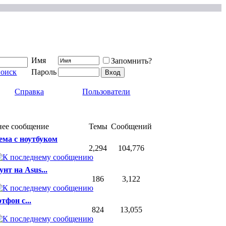
Имя
Запомнить?
поиск
Пароль
Справка
Пользователи
нее сообщение
Темы
Сообщений
ема с ноутбуком
2,294
104,776
унт на Asus...
186
3,122
тфон с...
824
13,055