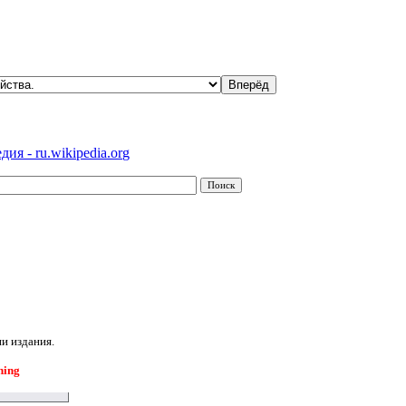
ия - ru.wikipedia.org
и издания.
hing