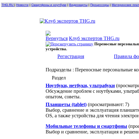
THG.RU
|
Новости
|
Смартфоны и ноутбуки
|
Видеокарты
|
Процессоры
|
Материнские пла
Клуб экспертов THG.ru
Переносные персональн
устройства.
Регистрация
Правила ф
Подразделы
: Переносные персональные ко
Раздел
Ноутбуки, нетбуки, ультрабуки
(просматр
Обсуждение проблем с ноутбуками, ультраб
опытом, советы.
Планшеты (tablet)
(просматривают: 7)
Выбор, сравнение и эксплуатация планшетов
OS, а также устройства для чтения электронн
Мобильные телефоны и смартфоны
(про
Выбор и сравнение, эксплуатация и решен