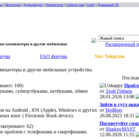
ты
|
Мониторы
|
Аудио/видео
|
Накопители
|
Собери сам
|
Софт
|
Домашний ПК
ые компьютеры и другие мобильные
Расширенный 
орума
FAQ форума
Чат Telegram
мпьютеры и другие мобильные устройства.
Послед
ивают: 100)
Пробл
уками, субноутбуками, нетбуками, обмен
от
Злой Геймер
28.01.2026
13:08
Зайти в гугл акка
 на Android , iOS (Apple), Windows и других
от
HotBeer
ых книг ( Electronic Book device).
26.08.2023
18:31
Посоветуйте смар
сматривают: 62)
от
ShadowMAST
ие проблем с телефонами и смартфонами.
12.06.2026
11:55