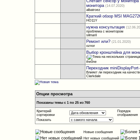
Слетает сенсор у монитора
монитора
(14.07.2020)
albatroez
Краткий обзор MSI MAG27
HO11Y
нужна консультация
(12.06.2
проблема с монитором
silmaril
Ремонт или?
(21.01.2020)
oznor
Выбор кронштейна для мон
(
the0ne
Переходник miniDisplayPort
Влияет ли переходник на качеств
Clarkdale
Опции просмотра
Показаны темы с 1 по 25 из 760
Критерий
Порядок
сортировки
отображения
Показать
Новые сообщения
Нет новых сообщений