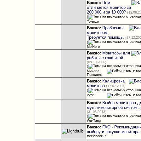
Важно:
Чем
отличается монитор за
200 000 и за 10 000?
(12.08.2
(
Yolenzo
Важно:
Проблема с
монитором.
Требуется помощь.
(27.12.20
(
MelHero
Важно:
Мониторы для
работы с графикой.
(09.10.2006)
(
Михаил
Понедель
Важно:
Калибровка
монитора
(17.07.2007)
(
кутх
Важно:
Выбор мониторов д
мультимониторной системы
(31.03.2013)
(
Wu-Tang
Важно:
FAQ - Рекомендации
выбору и покупке монитора
freelancer57