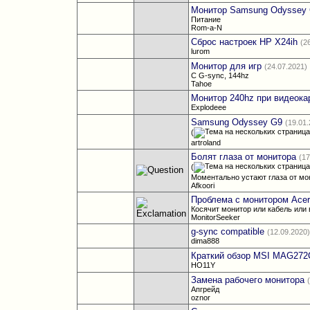
Монитор Samsung Odyssey 
Питание
Rom-a-N
Сброс настроек HP X24ih
(2
lurom
Монитор для игр
(24.07.2021)
С G-sync, 144hz
Tahoe
Монитор 240hz при видеока
Explodeee
Samsung Odyssey G9
(19.01
(
artroland
Болят глаза от монитора
(17
(
Моментально устают глаза от мо
Afkoori
Проблема с монитором Ace
Косячит монитор или кабель или
MonitorSeeker
g-sync compatible
(12.09.2020
dima888
Краткий обзор MSI MAG27
HO11Y
Замена рабочего монитора
Апгрейд
oznor