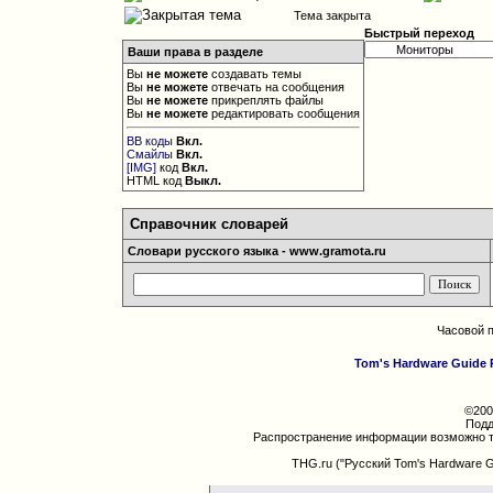
Тема закрыта
Быстрый переход
Ваши права в разделе
Вы
не можете
создавать темы
Вы
не можете
отвечать на сообщения
Вы
не можете
прикреплять файлы
Вы
не можете
редактировать сообщения
BB коды
Вкл.
Смайлы
Вкл.
[IMG]
код
Вкл.
HTML код
Выкл.
Справочник словарей
Словари русского языка - www.gramota.ru
Часовой 
Tom's Hardware Guide 
©200
Подд
Распространение информации возможно т
THG.ru ("Русский Tom's Hardware 