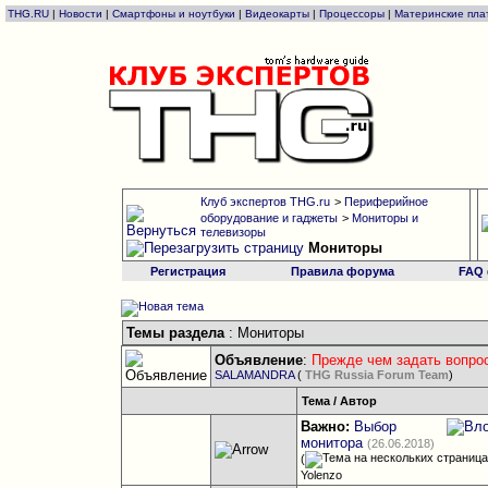
THG.RU
|
Новости
|
Смартфоны и ноутбуки
|
Видеокарты
|
Процессоры
|
Материнские пла
Клуб экспертов THG.ru
>
Периферийное
оборудование и гаджеты
>
Мониторы и
телевизоры
Мониторы
Регистрация
Правила форума
FAQ
Темы раздела
: Мониторы
Объявление
:
Прежде чем задать вопрос
SALAMANDRA
(
THG Russia Forum Team
)
Тема
/
Автор
Важно:
Выбор
монитора
(26.06.2018)
(
Yolenzo