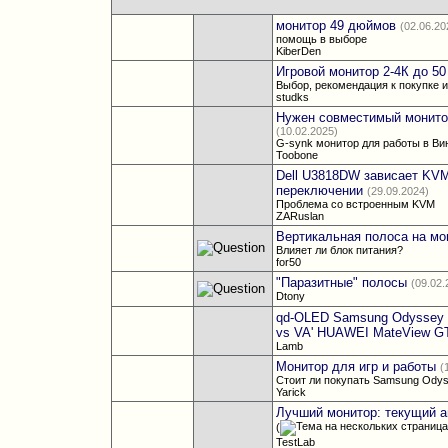
монитор 49 дюймов
(02.06.20
помощь в выборе
KiberDen
Игровой монитор 2-4К до 50 
Выбор, рекомендация к покупке 
studks
Нужен совместимый монито
(10.02.2025)
G-synk монитор для работы в Ви
Toobone
Dell U3818DW зависает KV
переключении
(29.09.2024)
Проблема со встроенным KVM
ZARuslan
Вертикальная полоса на мо
Влияет ли блок питания?
for50
"Паразитные" полосы
(09.02.
Dtony
qd-OLED Samsung Odyssey 
vs VA' HUAWEI MateView GT
Lamb
Монитор для игр и работы
(
Стоит ли покупать Samsung Ody
Yarick
Лучший монитор: текущий а
(
TestLab