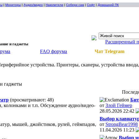
ты
|
Мониторы
|
Аудио/видео
|
Накопители
|
Собери сам
|
Софт
|
Домашний ПК
Расширенный 
ание и гаджеты
орума
FAQ форума
Чат Telegram
ериферийное устройства. Принтеры, сканеры, устройства ввода,
 и гаджеты
Послед
еатр
(просматривают: 48)
Бит
 колонками и т.п. Обсуждение аудио/видео-
от
Злой Геймер
28.05.2026
22:42
Выбор клавиату
атур, мышей, джойстиков, рулей, геймпадов,
от
StrongBear1998
11.04.2026
11:23
Выбор м