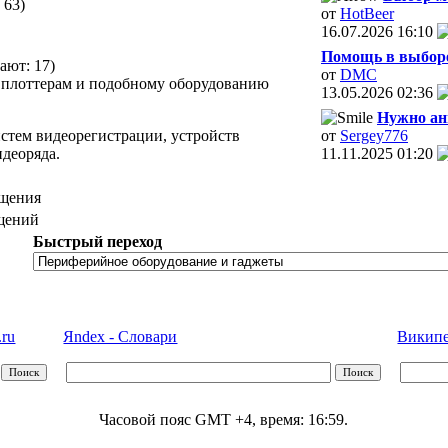
 63)
от
HotBeer
16.07.2026
16:10
Помощь в выборе
ают: 17)
от
DMC
, плоттерам и подобному оборудованию
13.05.2026
02:36
Нужно ани
тем видеорегистрации, устройств
от
Sergey776
деоряда.
11.11.2025
01:20
щения
щений
Быстрый переход
.ru
Яndex - Словари
Википед
Часовой пояс GMT +4, время:
16:59
.