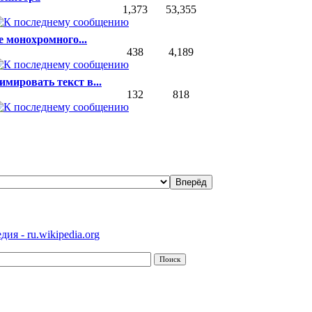
1,373
53,355
 монохромного...
438
4,189
мировать текст в...
132
818
ия - ru.wikipedia.org