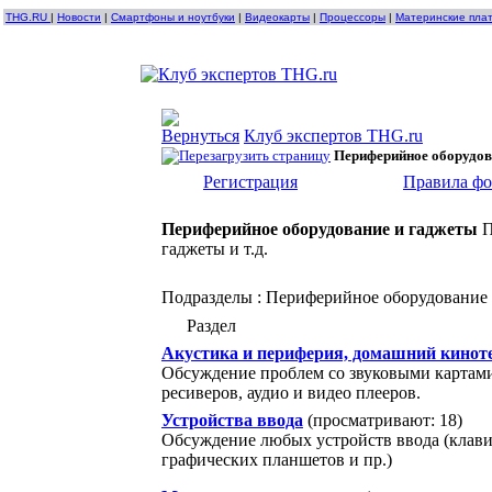
THG.RU
|
Новости
|
Смартфоны и ноутбуки
|
Видеокарты
|
Процессоры
|
Материнские пла
Клуб экспертов THG.ru
Периферийное оборудов
Регистрация
Правила ф
Периферийное оборудование и гаджеты
П
гаджеты и т.д.
Подразделы
: Периферийное оборудование
Раздел
Акустика и периферия, домашний кинот
Обсуждение проблем со звуковыми картами,
ресиверов, аудио и видео плееров.
Устройства ввода
(просматривают: 18)
Обсуждение любых устройств ввода (клави
графических планшетов и пр.)