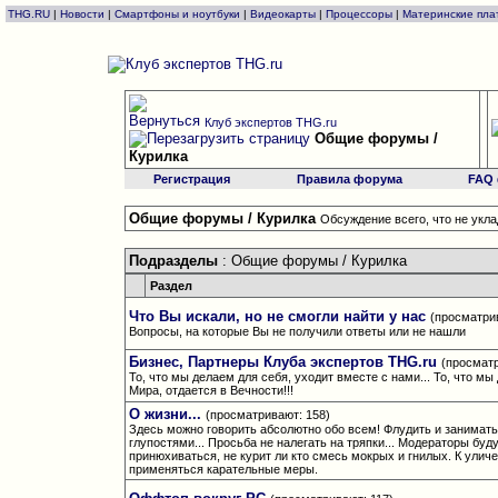
THG.RU
|
Новости
|
Смартфоны и ноутбуки
|
Видеокарты
|
Процессоры
|
Материнские пла
Клуб экспертов THG.ru
Общие форумы /
Курилка
Регистрация
Правила форума
FAQ
Общие форумы / Курилка
Обсуждение всего, что не укл
Подразделы
: Общие форумы / Курилка
Раздел
Что Вы искали, но не смогли найти у нас
(просматрив
Вопросы, на которые Вы не получили ответы или не нашли
Бизнес, Партнеры Клуба экспертов THG.ru
(просматр
То, что мы делаем для себя, уходит вместе с нами... То, что мы
Мира, отдается в Вечности!!!
О жизни...
(просматривают: 158)
Здесь можно говорить абсолютно обо всем! Флудить и занимат
глупостями... Просьба не налегать на тряпки... Модераторы буд
принюхиваться, не курит ли кто смесь мокрых и гнилых. К улич
применяться карательные меры.