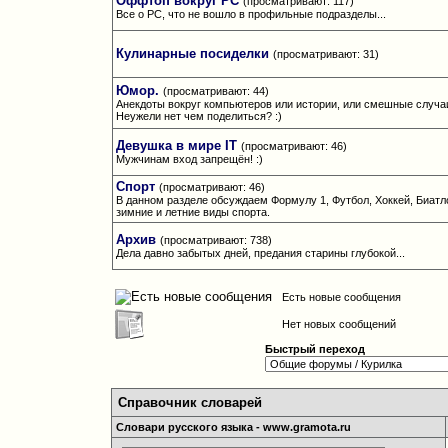
Оффтоп вокруг РС
(просматривают: 117)
Все о РС, что не вошло в профильные подразделы...
Кулинарные посиделки
(просматривают: 31)
Юмор.
(просматривают: 44)
Анекдоты вокруг компьютеров или истории, или смешные случаи
Неужели нет чем поделиться? :)
Девушка в мире IT
(просматривают: 46)
Мужчинам вход запрещён! :)
Спорт
(просматривают: 46)
В данном разделе обсуждаем Формулу 1, Футбол, Хоккей, Биатл
зимние и летние виды спорта.
Архив
(просматривают: 738)
Дела давно забытых дней, предания старины глубокой...
Есть новые сообщения
Нет новых сообщений
Быстрый переход
Справочник словарей
Словари русского языка - www.gramota.ru