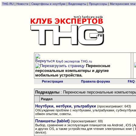
THG.RU
|
Новости
|
Смартфоны и ноутбуки
|
Видеокарты
|
Процессоры
|
Материнские пла
Клуб экспертов THG.ru
Переносные
персональные компьютеры и другие
мобильные устройства.
Регистрация
Правила форума
FAQ
Подразделы
: Переносные персональные компьютеры
Раздел
Ноутбуки, нетбуки, ультрабуки
(просматривают: 643)
Обсуждение проблем с ноутбуками, ультрабуками, субноутбука
обмен опытом, советы.
Планшеты (tablet)
(просматривают: 69)
Выбор, сравнение и эксплуатация планшетов на Android , iOS (A
и других OS, а также устройства для чтения электронных книг ( E
device).