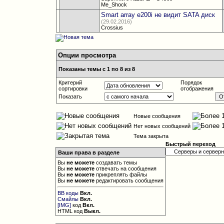
Me_Shock
Smart array e200i не видит SATA диск
(29.02.2016)
Crossius
Опции просмотра
Показаны темы с 1 по 8 из 8
Критерий
Порядок
сортировки
отображения
Показать
Новые сообщения
Нет новых сообщений
Тема закрыта
Быстрый переход
Ваши права в разделе
Вы
не можете
создавать темы
Вы
не можете
отвечать на сообщения
Вы
не можете
прикреплять файлы
Вы
не можете
редактировать сообщения
BB коды
Вкл.
Смайлы
Вкл.
[IMG]
код
Вкл.
HTML код
Выкл.