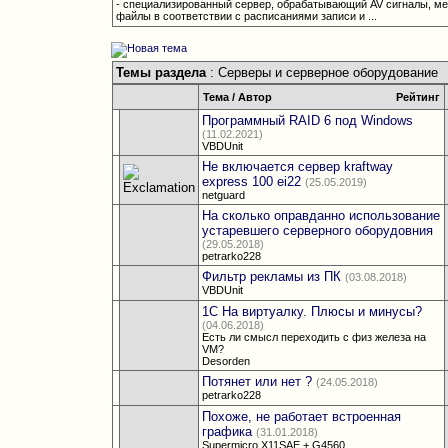
- специализированный сервер, обрабатывающий AV сигналы, ме
файлы в соответствии с расписаниями записи и ...
Темы раздела
: Серверы и серверное оборудование
Тема
/
Автор
Рейтинг
Программный RAID 6 под Windows
(11.02.2021)
VBDUnit
Не включается сервер kraftway
express 100 ei22
(25.05.2019)
netguard
На сколько оправданно использование
устаревшего серверного оборудовния
(29.05.2018)
petrarko228
Фильтр рекламы из ПК
(03.08.2018)
VBDUnit
1С На виртуалку. Плюсы и минусы?
(04.06.2018)
Есть ли смысл переходить с физ железа на
VM?
Desorden
Потянет или нет ?
(24.05.2018)
petrarko228
Похоже, не работает встроенная
графика
(31.01.2018)
Supermicro X11SAE + G4560