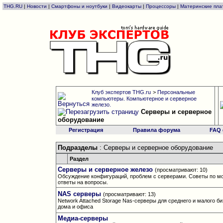
THG.RU
|
Новости
|
Смартфоны и ноутбуки
|
Видеокарты
|
Процессоры
|
Материнские пла
Клуб экспертов THG.ru
>
Персональные
компьютеры. Компьютерное и серверное
железо.
Серверы и серверное
оборудование
Регистрация
Правила форума
FAQ
Подразделы
: Серверы и серверное оборудование
Раздел
Серверы и серверное железо
(просматривают: 10)
Обсуждение конфигураций, проблем с серверами. Советы по м
ответы на вопросы.
NAS серверы
(просматривают: 13)
Network Attached Storage Nas-серверы для среднего и малого би
дома и офиса
Медиа-серверы