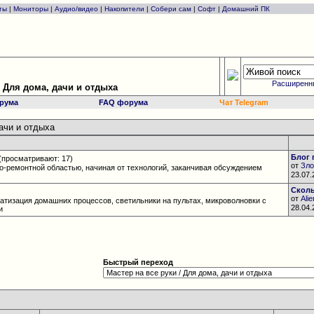
ты
|
Мониторы
|
Аудио/видео
|
Накопители
|
Собери сам
|
Софт
|
Домашний ПК
Расширенн
/ Для дома, дачи и отдыха
рума
FAQ форума
Чат Telegram
дачи и отдыха
Блог 
(просматривают: 17)
от
Зло
о-ремонтной областью, начиная от технологий, заканчивая обсуждением
23.07
Сколь
от
Ali
атизация домашних процессов, светильники на пультах, микроволновки с
28.04
и
Быстрый переход