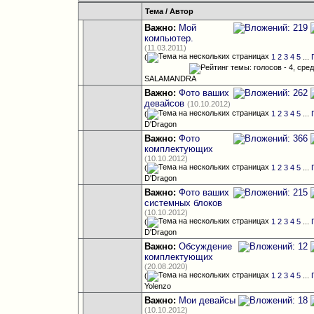
Тема
/
Автор
Важно:
Мой
компьютер.
(11.03.2011)
(
1
2
3
4
5
...
SALAMANDRA
Важно:
Фото ваших
девайсов
(10.10.2012)
(
1
2
3
4
5
...
D'Dragon
Важно:
Фото
комплектующих
(10.10.2012)
(
1
2
3
4
5
...
D'Dragon
Важно:
Фото ваших
системных блоков
(10.10.2012)
(
1
2
3
4
5
...
D'Dragon
Важно:
Обсуждение
комплектующих
(20.08.2020)
(
1
2
3
4
5
...
Yolenzo
Важно:
Мои девайсы
(10.10.2012)