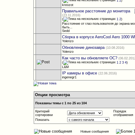
(
1
2
)
kreozot
Правильное расстояние до монитора
(23.11.2016)
(
1
2
)
Расстояние от глаз пользователя до экрана м
быть...
Sedd
Сборка в корпусe AeroCool Aero 1000 W
Yolenzo
Обновление динозавра
(10.08.2016)
Yolenzo
Как часто вы обновляете ОС?
(06.02.201
(
1
2
3
4
)
L&M
IP камеры в офисе
(22.06.2016)
ingenegr1
Опции просмотра
Показаны темы с 1 по 25 из 104
Критерий
Порядок
сортировки
отображения
Показать
Новые сообщения