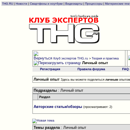
THG.RU
|
Новости
|
Смартфоны и ноутбуки
|
Видеокарты
|
Процессоры
|
Материнские пла
Клуб экспертов THG.ru
>
Теория и практика
Личный опыт
Регистрация
Правила форума
FAQ
Личный опыт
Здесь вы можете поделиться
личным
опытом 
Подразделы
: Личный опыт
Раздел
Авторские статьи/обзоры
(просматривают: 2)
Темы раздела
: Личный опыт