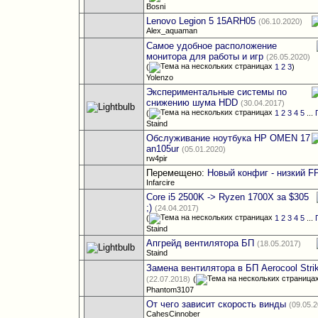
Bosni
Lenovo Legion 5 15ARH05
(06.10.2020)
Alex_aquaman
Самое удобное расположение
монитора для работы и игр
(26.05.2020)
(
1
2
3
)
Yolenzo
Экспериментальные системы по
снижению шума HDD
(30.04.2017)
(
1
2
3
4
5
...
Staind
Обслуживание ноутбука HP OMEN 17
an105ur
(05.01.2020)
rw4pir
Перемещено:
Новый конфиг - низкий F
Infarcire
Core i5 2500K -> Ryzen 1700X за $305
;)
(24.04.2017)
(
1
2
3
4
5
...
Staind
Апгрейд вентилятора БП
(18.05.2017)
Staind
Замена вентилятора в БП Aerocool Str
(22.07.2018)
(
Phantom3107
От чего зависит скорость винды
(09.05.
CahesCinnober