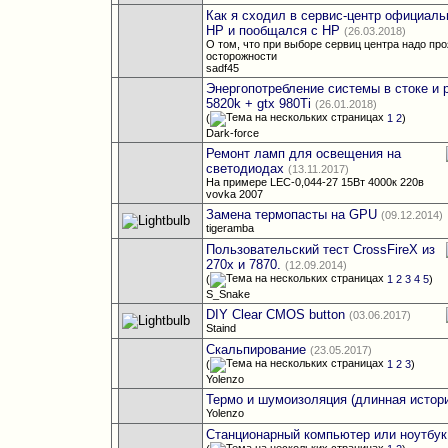
Как я сходил в сервис-центр официаль
HP и пообщался с HP
(26.03.2018)
О том, что при выборе сервиц центра надо пр
осторожности
sadf45
Энергопотребление системы в стоке и ра
5820k + gtx 980Ti
(26.01.2018)
(
1
2
)
Dark-force
Ремонт ламп для освещения на
светодиодах
(13.11.2017)
На примере LEC-0,044-27 15Вт 4000к 220в
vovka 2007
Замена термопасты на GPU
(09.12.2014)
tigeramba
Пользовательский тест CrossFireX из
270x и 7870.
(12.09.2014)
(
1
2
3
4
5
)
S_Snake
DIY Clear CMOS button
(03.06.2017)
Staind
Скальпирование
(23.05.2017)
(
1
2
3
)
Yolenzo
Термо и шумоизоляция (длинная истор
Yolenzo
Станционарный компьютер или ноутбук