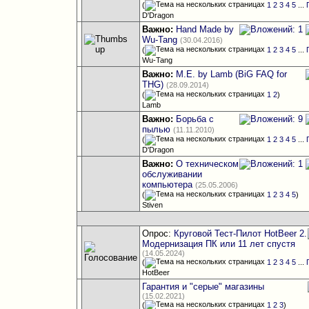
(
1
2
3
4
5
...
D'Dragon
Важно:
Hand Made by
Wu-Tang
(30.04.2016)
(
1
2
3
4
5
...
Wu-Tang
Важно:
M.E. by Lamb (BiG FAQ for
THG)
(28.09.2014)
(
1
2
)
Lamb
Важно:
Борьба с
пылью
(11.11.2010)
(
1
2
3
4
5
...
D'Dragon
Важно:
О техническом
обслуживании
компьютера
(25.05.2006)
(
1
2
3
4
5
)
Stiven
Опрос:
Круговой Тест-Пилот HotBeer 2.
Модернизация ПК или 11 лет спустя
(14.05.2024)
(
1
2
3
4
5
...
HotBeer
Гарантия и "серые" магазины
(15.02.2021)
(
1
2
3
)