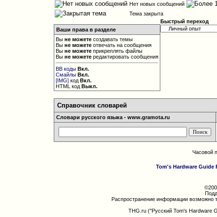
Нет новых сообщений
Тема закрыта
Быстрый переход
Ваши права в разделе
Вы
не можете
создавать темы
Вы
не можете
отвечать на сообщения
Вы
не можете
прикреплять файлы
Вы
не можете
редактировать сообщения
BB коды
Вкл.
Смайлы
Вкл.
[IMG]
код
Вкл.
HTML код
Выкл.
Справочник словарей
Словари русского языка - www.gramota.ru
Часовой 
Tom's Hardware Guide 
©200
Подд
Распространение информации возможно т
THG.ru ("Русский Tom's Hardware 