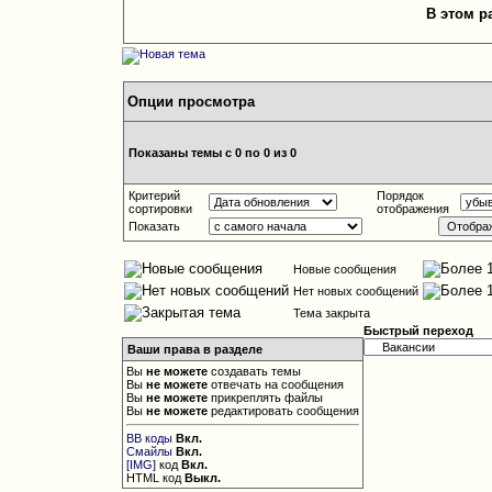
В этом р
Опции просмотра
Показаны темы с 0 по 0 из 0
Критерий
Порядок
сортировки
отображения
Показать
Новые сообщения
Нет новых сообщений
Тема закрыта
Быстрый переход
Ваши права в разделе
Вы
не можете
создавать темы
Вы
не можете
отвечать на сообщения
Вы
не можете
прикреплять файлы
Вы
не можете
редактировать сообщения
BB коды
Вкл.
Смайлы
Вкл.
[IMG]
код
Вкл.
HTML код
Выкл.