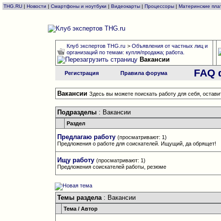
THG.RU
|
Новости
|
Смартфоны и ноутбуки
|
Видеокарты
|
Процессоры
|
Материнские пла
Клуб экспертов THG.ru
>
Объявления от частных лиц и
организаций по темам: купля/продажа; работа.
Вакансии
FAQ 
Регистрация
Правила форума
Вакансии
Здесь вы можете поискать работу для себя, остави
Подразделы
: Вакансии
Раздел
Предлагаю работу
(просматривают: 1)
Предложения о работе для соискателей. Ищущий, да обрящет!
Ищу работу
(просматривают: 1)
Предложения соискателей работы, резюме
Темы раздела
: Вакансии
Тема
/
Автор