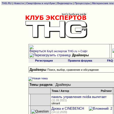
THG.RU
|
Новости
|
Смартфоны и ноутбуки
|
Видеокарты
|
Процессоры
|
Материнские пла
Клуб экспертов THG.ru
>
Софт
Драйверы
Регистрация
Правила форума
FAQ
Драйверы
Поиск, выбор, сравнение и обсуждение
Темы раздела
: Драйверы
Тема
/
Автор
Рейтинг
панель управления nvidia вылетает
(11.09.2021)
silmaril
Дрова и CINEBENCH
(14.12.2020)