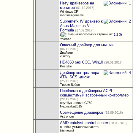
Нету драйверов на
монитор
(01.12.2017)
Windows XP
martinezgonsale
Supremefx IV драйвер к
Asus Maximus V
Formula
(17.09.2017)
(
1
2
3
)
Yolenzo
Опасный драйвер для мышки
(06.12.2016)
Драйвер
visitory
HD4850 без ССС, Win10
(26.01.2017)
Kostake
Драйвер контроллера
ATA. SCSI-диски
(25.12.2016)
Творю Добро
Проблема с драйвером ACPI
совместимый встроенный контроллер
(22.12.2016)
ноутбук Lenovo G780
Neznayka2015
Совмещение драйверов
(16.09.2016)
Astronom
AMD catalyst control center
(28.06.2015)
ошибка установки пакета
trismegist