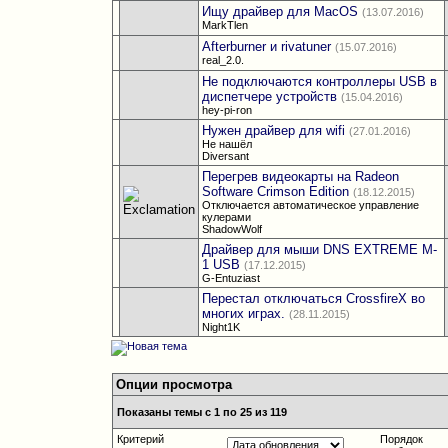
Ищу драйвер для MacOS
(13.07.2016)
MarkTlen
Afterburner и rivatuner
(15.07.2016)
real_2.0.
Не подключаются контроллеры USB в
диспетчере устройств
(15.04.2016)
hey-pi-ron
Нужен драйвер для wifi
(27.01.2016)
Не нашёл
Diversant
Перегрев видеокарты на Radeon
Software Crimson Edition
(18.12.2015)
Отключается автоматическое управление
кулерами
ShadowWolf
Драйвер для мыши DNS EXTREME M-
1 USB
(17.12.2015)
G-Entuziast
Перестал отключаться CrossfireX во
многих играх.
(28.11.2015)
Night1K
Опции просмотра
Показаны темы с 1 по 25 из 119
Критерий
Порядок