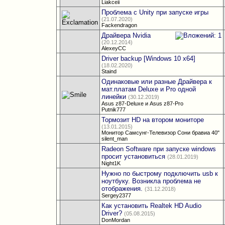
Liakceii
Проблема с Unity при запуске игры
(21.07.2020)
Fackendragon
Драйвера Nvidia
(20.12.2014)
AlexeyCC
Driver backup [Windows 10 x64]
(18.02.2020)
Staind
Одинаковые или разные Драйвера к
мат.платам Deluxe и Pro одной
линейки
(30.12.2019)
Asus z87-Deluxe и Asus z87-Pro
Putnik777
Тормозит HD на втором мониторе
(13.01.2015)
Монитор Самсунг-Телевизор Сони бравиа 40"
silent_man
Radeon Software при запуске windows
просит установиться
(28.01.2019)
Night1K
Нужно по быстрому подключить usb к
ноутбуку. Возникла проблема не
отображения.
(31.12.2018)
Sergey2377
Как установить Realtek HD Audio
Driver?
(05.08.2015)
DonMordan