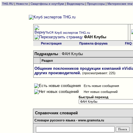
THG.RU
|
Новости
|
Смартфоны и ноутбуки
|
Видеокарты
|
Процессоры
|
Материнские пла
Клуб экспертов THG.ru
ФАН Клубы
Регистрация
Правила форума
FAQ
Подразделы
: ФАН Клубы
Раздел
Общение поклонников продукции компаний nVidi
других производителей.
(просматривают: 225)
Есть новые сообщения
Нет новых сообщений
Быстрый переход
Справочник словарей
Словари русского языка - www.gramota.ru