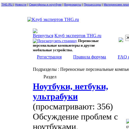
THG.RU
|
Новости
|
Смартфоны и ноутбуки
|
Видеокарты
|
Процессоры
|
Материнские пла
Клуб экспертов THG.ru
Переносные
персональные компьютеры и другие
мобильные устройства.
Регистрация
Правила форума
FAQ 
Подразделы
: Переносные персональные компью
Раздел
Ноутбуки, нетбуки,
ультрабуки
(просматривают: 356)
Обсуждение проблем с
ноутбуками,
о