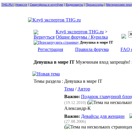
THG.RU
|
Новости
|
Смартфоны и ноутбуки
|
Видеокарты
|
Процессоры
|
Материнские пла
Клуб экспертов THG.ru
>
Общие форумы / Курилка
Девушка в мире IT
Регистрация
Правила форума
FAQ 
Девушка в мире IT
Мужчинам вход запрещён! :
Темы раздела
: Девушка в мире IT
Тема
/
Автор
Важно:
Подарок гламурной блон
(
(19.12.2010)
Александр-К
Важно:
Девайсы для женщин
(27.08.2006)
(