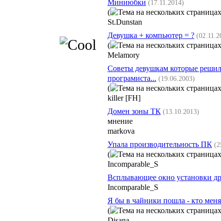
Миниюбки
(17.11.2014)
(
St.Dunstan
Девушка + компьютер = ?
(02.11.2
(
Melamory
Советы девушкам которые решил
програмиста...
(19.06.2003)
(
killer [FH]
Домен зоны ТК
(13.10.2013)
мнение
markova
Упала производительность ПК
(2
(
Incomparable_S
Всплывающее окно установки др
Incomparable_S
Я бы в чайники пошла - кто меня
(
Disana