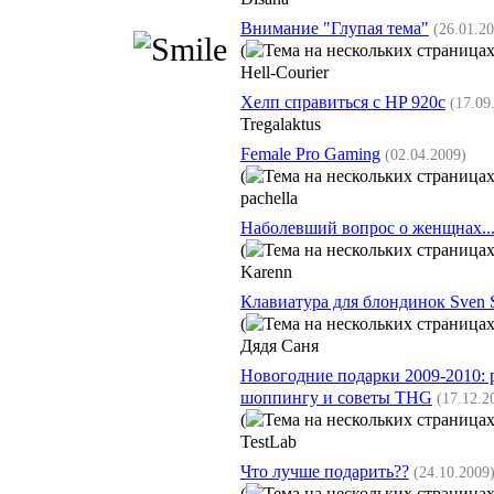
Внимание "Глупая тема"
(26.01.2
(
Hell-Courier
Хелп справиться с HP 920c
(17.09
Tregalaktus
Female Pro Gaming
(02.04.2009)
(
pachella
Наболевший вопрос о женщнах..
(
Karenn
Клавиатура для блондинок Sven S
(
Дядя Саня
Новогодние подарки 2009-2010: 
шоппингу и советы THG
(17.12.2
(
TestLab
Что лучше подарить??
(24.10.2009
(