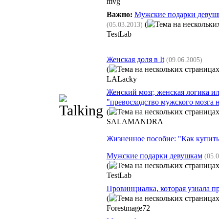
mvg
Важно:
Мужские подарки девушк
(
(05.03.2013)
TestLab
Женская доля в It
(09.06.2005)
(
LALacky
Женский мозг, женская логика и
"превосходство мужского мозга 
(
SALAMANDRA
Жизненное пособие: "Как купить
Мужские подарки девушкам
(05.
(
TestLab
Провинциалка, которая узнала п
(
Forestmage72