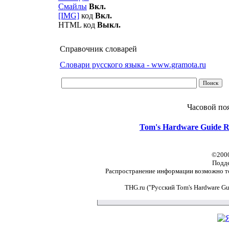
Смайлы
Вкл.
[IMG]
код
Вкл.
HTML код
Выкл.
Справочник словарей
Словари русского языка - www.gramota.ru
Часовой по
Tom's Hardware Guide R
©2000
Подд
Распространение информации возможно то
THG.ru ("Русский Tom's Hardware G