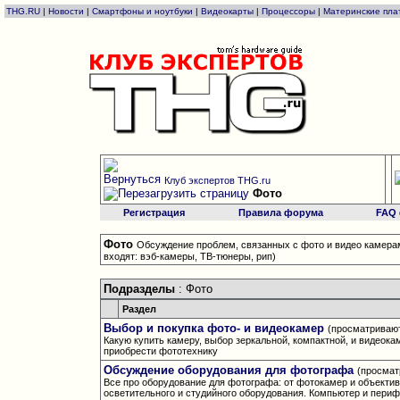
THG.RU
|
Новости
|
Смартфоны и ноутбуки
|
Видеокарты
|
Процессоры
|
Материнские пла
Клуб экспертов THG.ru
Фото
Регистрация
Правила форума
FAQ
Фото
Обсуждение проблем, связанных с фото и видео камера
входят: вэб-камеры, ТВ-тюнеры, рип)
Подразделы
: Фото
Раздел
Выбор и покупка фото- и видеокамер
(просматривают
Какую купить камеру, выбор зеркальной, компактной, и видеока
приобрести фототехнику
Обсуждение оборудования для фотографа
(просмат
Все про оборудование для фотографа: от фотокамер и объектив
осветительного и студийного оборудования. Компьютер и периф