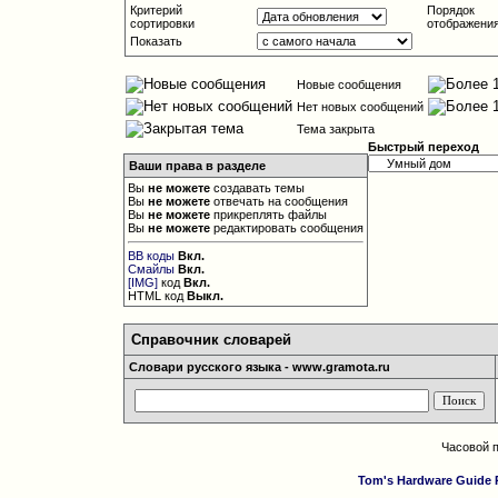
Критерий
Порядок
сортировки
отображени
Показать
Новые сообщения
Нет новых сообщений
Тема закрыта
Быстрый переход
Ваши права в разделе
Вы
не можете
создавать темы
Вы
не можете
отвечать на сообщения
Вы
не можете
прикреплять файлы
Вы
не можете
редактировать сообщения
BB коды
Вкл.
Смайлы
Вкл.
[IMG]
код
Вкл.
HTML код
Выкл.
Справочник словарей
Словари русского языка - www.gramota.ru
Часовой 
Tom's Hardware Guide 