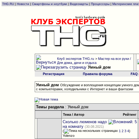
THG.RU
|
Новости
|
Смартфоны и ноутбуки
|
Видеокарты
|
Процессоры
|
Материнские пла
Клуб экспертов THG.ru
>
Мастер на все руки /
Для дома, дачи и отдыха
Умный дом
Регистрация
Правила форума
FAQ
Умный дом
Обсуждение и воплощения концепции умного дом
с компьютерами, холодильники с Интернет и ваши фантазии
Темы раздела
: Умный дом
Тема
/
Автор
Рейтинг
Сколько люменов надо
на комнату
(30.08.2021)
(
1
2
3
4
)
Yolenzo