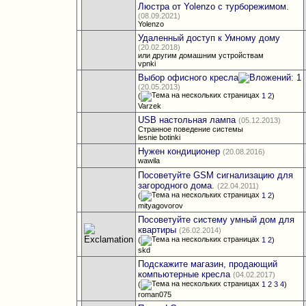
Люстра от Yolenzo с турборежимом.
(08.09.2021)
Yolenzo
Удаленный доступ к Умному дому
(20.02.2018)
или другим домашним устройствам
vpnki
Выбор офисного кресла
(20.05.2013)
(
1
2
)
Varzek
USB настольная лампа
(05.12.2013)
Странное поведение системы
lesnie botinki
Нужен кондиционер
(20.08.2016)
wawila
Посоветуйте GSM сигнализацию для
загородного дома.
(22.04.2011)
(
1
2
)
mityagovorov
Посоветуйте систему умный дом для
квартиры
(26.02.2014)
(
1
2
)
skd
Подскажите магазин, продающий
компьютерные кресла
(04.02.2017)
(
1
2
3
4
)
roman075