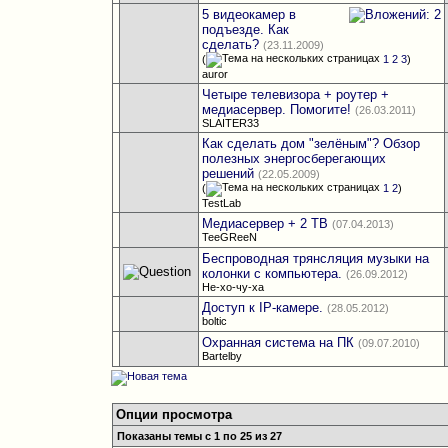
5 видеокамер в
подъезде. Как
сделать?
(23.11.2009)
(
1
2
3
)
auror
Четыре телевизора + роутер +
медиасервер. Помогите!
(26.03.2011)
SLAITER33
Как сделать дом "зелёным"? Обзор
полезных энергосберегающих
решений
(22.05.2009)
(
1
2
)
TestLab
Медиасервер + 2 ТВ
(07.04.2013)
TeeGReeN
Беспроводная трянсляция музыки на
колонки с компьютера.
(26.09.2012)
Не-хо-чу-ха
Доступ к IP-камере.
(28.05.2012)
boltic
Охранная система на ПК
(09.07.2010)
Bartelby
Опции просмотра
Показаны темы с 1 по 25 из 27