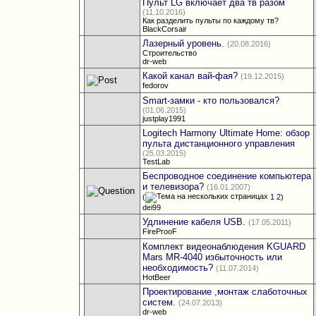
Пульт LG включает два тв разом
(11.10.2016)
Как разделить пульты по каждому тв?
BlackCorsair
Лазерный уровень.
(20.08.2016)
Строительство
dr-web
Какой канал вай-фая?
(19.12.2015)
fedorov
Smart-замки - кто пользовался?
(01.06.2015)
justplay1991
Logitech Harmony Ultimate Home: обзор
пульта дистанционного управления
(25.03.2015)
TestLab
Беспроводное соединение компьютера
и телевизора?
(16.01.2007)
(
1
2
)
dei99
Удлинение кабеля USB.
(17.05.2011)
FireProoF
Комплект видеонаблюдения KGUARD
Mars MR-4040 избыточность или
необходимость?
(11.07.2014)
HotBeer
Проектирование ,монтаж слаботочных
систем.
(24.07.2013)
dr-web