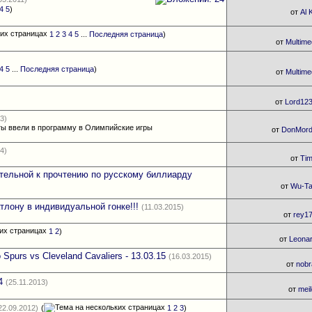
4
5
)
от
Al 
1
2
3
4
5
...
Последняя страница
)
от
Multime
4
5
...
Последняя страница
)
от
Multime
от
Lord12
13)
ты ввели в программу в Олимпийские игры
от
DonMor
14)
от
Ti
ательной к прочтению по русскому биллиарду
от
Wu-T
лону в индивидуальной гонке!!!
(11.03.2015)
от
rey1
1
2
)
от
Leona
Spurs vs Cleveland Cavaliers - 13.03.15
(16.03.2015)
от
nobr
4
(25.11.2013)
от
mei
22.09.2012)
(
1
2
3
)