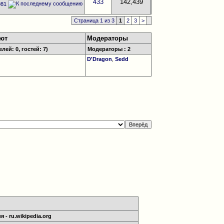
433
142,439
981
Страница 1 из 3
1
2
3
>
уют
Модераторы
лей: 0, гостей: 7)
Модераторы : 2
D'Dragon
,
Sedd
 - ru.wikipedia.org