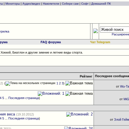
ты
|
Мониторы
|
Аудио/видео
|
Накопители
|
Собери сам
|
Софт
|
Домашний ПК
урилка
Расширенн
рума
FAQ форума
Чат Telegram
Хоккей, Биатлон и другие зимние и летние виды спорта.
Последнее сообщен
Рейтинг
12)
(
1
2
3
)
от
Wu-T
4
5
...
Последняя страница
)
от
Mi
ния веса
(19.10.2012)
4
5
...
Последняя страница
)
от
Злой Гей
05.2011)