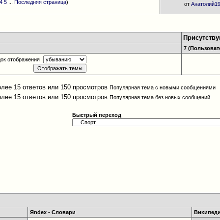
4
5
...
Последняя страница
)
от
Анатолий1
Присутств
7 (Пользовате
ок отображения
Популярная тема с новыми сообщениями
Популярная тема без новых сообщений
Быстрый переход
Яndex - Словари
Википедия