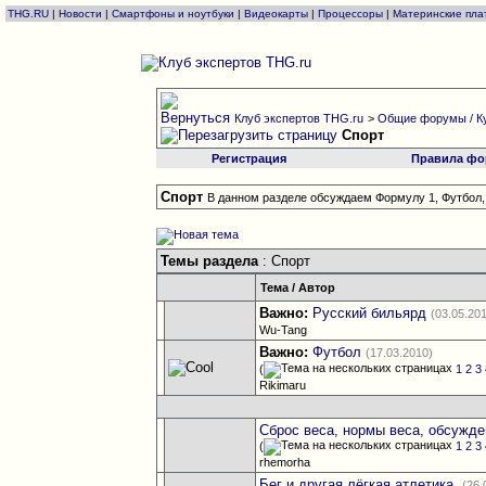
THG.RU
|
Новости
|
Смартфоны и ноутбуки
|
Видеокарты
|
Процессоры
|
Материнские пла
Клуб экспертов THG.ru
>
Общие форумы / К
Спорт
Регистрация
Правила фо
Спорт
В данном разделе обсуждаем Формулу 1, Футбол, 
Темы раздела
: Спорт
Тема
/
Автор
Важно:
Русский бильярд
(03.05.20
Wu-Tang
Важно:
Футбол
(17.03.2010)
(
1
2
3
Rikimaru
Сброс веса, нормы веса, обсужде
(
1
2
3
rhemorha
Бег и другая лёгкая атлетика.
(26.