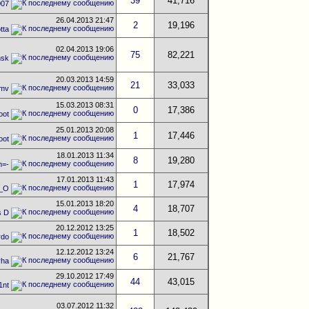
39
41,716
007
26.04.2013
21:47
2
19,196
tta
02.04.2013
19:06
75
82,221
msk
20.03.2013
14:59
21
33,033
mv
15.03.2013
08:31
0
17,386
oot
25.01.2013
20:08
1
17,446
oot
18.01.2013
11:34
8
19,280
m=-
17.01.2013
11:43
1
17,974
_О
15.01.2013
18:20
4
18,707
s D
20.12.2012
13:25
1
18,502
rdo
12.12.2012
13:24
6
21,767
rha
29.10.2012
17:49
44
43,015
1nt
03.07.2012
11:32