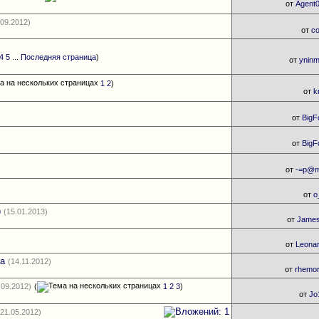
от
Agent
.09.2012)
от
co
4
5
...
Последняя страница
)
от
ynin
1
2
)
от
k
от
BigF
от
BigF
от
-=p@
от
о
)
(15.01.2013)
от
Jame
от
Leona
га
(14.11.2012)
от
rhemo
.09.2012)
(
1
2
3
)
от
Jo
(21.05.2012)