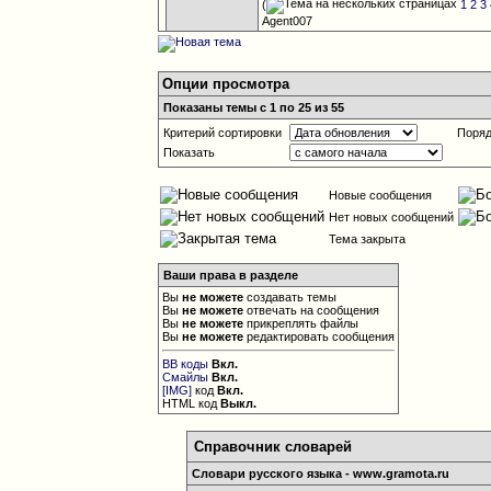
(
1
2
3
Agent007
Опции просмотра
Показаны темы с 1 по 25 из 55
Критерий сортировки
Поряд
Показать
Новые сообщения
Нет новых сообщений
Тема закрыта
Ваши права в разделе
Вы
не можете
создавать темы
Вы
не можете
отвечать на сообщения
Вы
не можете
прикреплять файлы
Вы
не можете
редактировать сообщения
BB коды
Вкл.
Смайлы
Вкл.
[IMG]
код
Вкл.
HTML код
Выкл.
Справочник словарей
Словари русского языка - www.gramota.ru