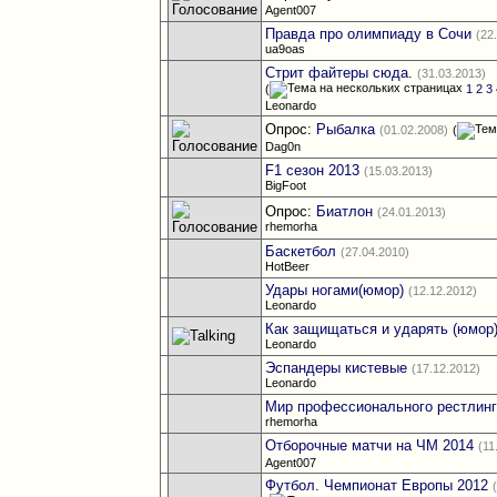
Agent007
Правда про олимпиаду в Сочи
(22
ua9oas
Стрит файтеры сюда.
(31.03.2013)
(
1
2
3
Leonardo
Опрос:
Рыбалка
(01.02.2008)
(
Dag0n
F1 сезон 2013
(15.03.2013)
BigFoot
Опрос:
Биатлон
(24.01.2013)
rhemorha
Баскетбол
(27.04.2010)
HotBeer
Удары ногами(юмор)
(12.12.2012)
Leonardo
Как защищаться и ударять (юмор
Leonardo
Эспандеры кистевые
(17.12.2012)
Leonardo
Мир профессионального рестлин
rhemorha
Отборочные матчи на ЧМ 2014
(11
Agent007
Футбол. Чемпионат Европы 2012