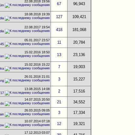
22.08.2018
19:56
67
96,943
Kim
18.08.2018
19:39
127
109,421
dia
22.08.2017
19:54
418
181,068
dia
05.01.2017
23:57
11
20,784
345
15.02.2016
18:50
13
23,136
dan
15.02.2016
15:22
7
19,003
mka
26.01.2016
21:01
3
15,227
ang
13.08.2015
14:08
2
17,516
717
14.07.2015
20:50
21
34,552
rdo
26.03.2015
09:05
3
17,334
ain
10.07.2014
07:18
12
19,321
low
17.12.2013
03:07