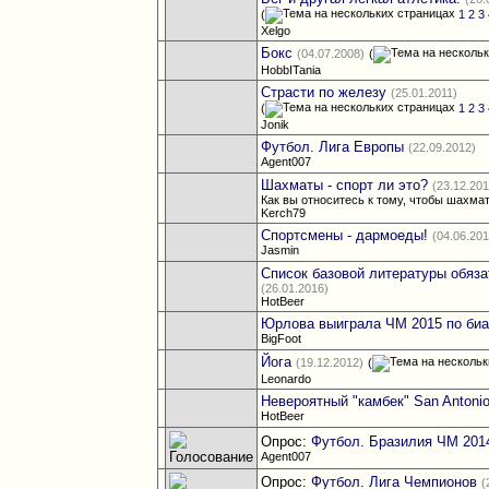
(
1
2
3
Xelgo
Бокс
(04.07.2008)
(
HobbITania
Страсти по железу
(25.01.2011)
(
1
2
3
Jonik
Футбол. Лига Европы
(22.09.2012)
Agent007
Шахматы - спорт ли это?
(23.12.20
Как вы относитесь к тому, чтобы шахма
Kerch79
Спортсмены - дармоеды!
(04.06.20
Jasmin
Список базовой литературы обяз
(26.01.2016)
HotBeer
Юрлова выиграла ЧМ 2015 по биат
BigFoot
Йога
(19.12.2012)
(
Leonardo
Невероятный "камбек" San Antonio 
HotBeer
Опрос:
Футбол. Бразилия ЧМ 201
Agent007
Опрос:
Футбол. Лига Чемпионов
(