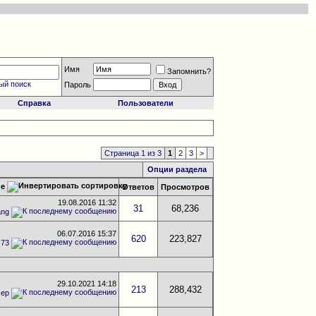
Имя
Запомнить?
ый поиск
Пароль
Справка
Пользователи
Страница 1 из 3
1
2
3
>
Опции раздела
ие
Ответов
Просмотров
19.08.2016
11:32
31
68,236
ang
06.07.2016
15:37
620
223,827
G73
29.10.2021
14:18
213
288,432
мер