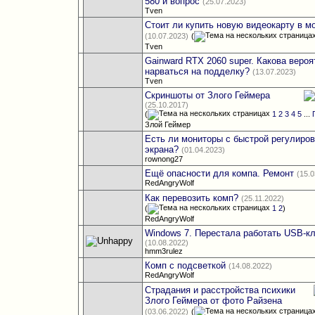
580 и вопрос
(25.07.2023)
Tven
Стоит ли купить новую видеокарту в м
(10.07.2023)
(
Tven
Gainward RTX 2060 super. Какова вероя
нарваться на подделку?
(13.07.2023)
Tven
Скриншоты от Злого Геймера
(25.10.2017)
(
1
2
3
4
5
...
Злой Геймер
Есть ли мониторы с быстрой регулиров
экрана?
(01.04.2023)
rownong27
Ещё опасности для компа. Ремонт
(15.
RedAngryWolf
Как перевозить комп?
(25.11.2022)
(
1
2
)
RedAngryWolf
Windows 7. Перестала работать USB-к
(10.08.2022)
hmm3rulez
Комп с подсветкой
(14.08.2022)
RedAngryWolf
Страдания и расстройства психики
Злого Геймера от фото Райзена
(03.06.2022)
(