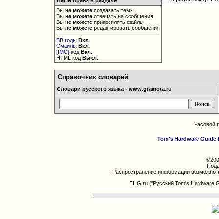
Ваши права в разделе
Вы
не можете
создавать темы
Вы
не можете
отвечать на сообщения
Вы
не можете
прикреплять файлы
Вы
не можете
редактировать сообщения
BB коды
Вкл.
Смайлы
Вкл.
[IMG]
код
Вкл.
HTML код
Выкл.
Справочник словарей
Словари русского языка - www.gramota.ru
Часовой 
Tom's Hardware Guide 
©200
Подд
Распространение информации возможно т
THG.ru ("Русский Tom's Hardware 