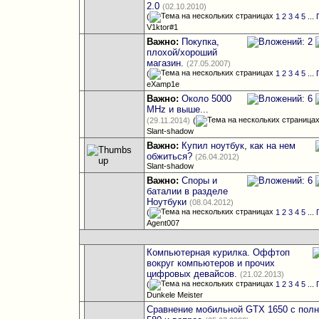
2.0
(02.10.2010)
(
1
2
3
4
5
...
V1ktor#1
Важно:
Покупка,
плохой/хороший
магазин.
(27.05.2007)
(
1
2
3
4
5
...
eXamp1e
Важно:
Около 5000
MHz и выше...
(29.11.2014)
(
Slant-shadow
Важно:
Купил ноутбук, как на нем
обжиться?
(26.04.2012)
Slant-shadow
Важно:
Споры и
баталии в разделе
Ноутбуки
(08.04.2012)
(
1
2
3
4
5
...
Agent007
Компьютерная курилка. Оффтоп
вокруг компьютеров и прочих
цифровых девайсов.
(21.02.2013)
(
1
2
3
4
5
...
Dunkele Meister
Сравнение мобильной GTX 1650 с пол