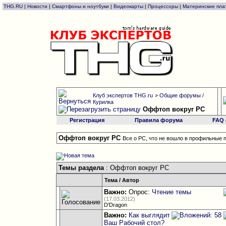
THG.RU
|
Новости
|
Смартфоны и ноутбуки
|
Видеокарты
|
Процессоры
|
Материнские пла
Клуб экспертов THG.ru
>
Общие форумы /
Курилка
Оффтоп вокруг РС
Регистрация
Правила форума
FAQ
Оффтоп вокруг РС
Все о РС, что не вошло в профильные п
Темы раздела
: Оффтоп вокруг РС
Тема
/
Автор
Важно:
Опрос:
Чтение темы
(17.03.2012)
D'Dragon
Важно:
Как выглядит
Ваш Рабочий стол?