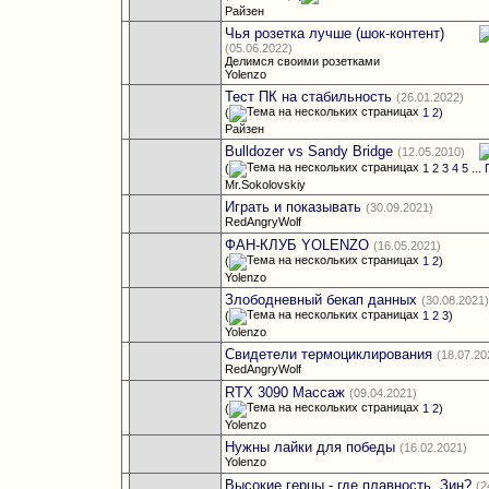
Райзен
Чья розетка лучше (шок-контент)
(05.06.2022)
Делимся своими розетками
Yolenzo
Тест ПК на стабильность
(26.01.2022)
(
1
2
)
Райзен
Bulldozer vs Sandy Bridge
(12.05.2010)
(
1
2
3
4
5
...
Mr.Sokolovskiy
Играть и показывать
(30.09.2021)
RedAngryWolf
ФАН-КЛУБ YOLENZO
(16.05.2021)
(
1
2
)
Yolenzo
Злободневный бекап данных
(30.08.2021
(
1
2
3
)
Yolenzo
Свидетели термоциклирования
(18.07.20
RedAngryWolf
RTX 3090 Массаж
(09.04.2021)
(
1
2
)
Yolenzo
Нужны лайки для победы
(16.02.2021)
Yolenzo
Высокие герцы - где плавность, Зин?
(2