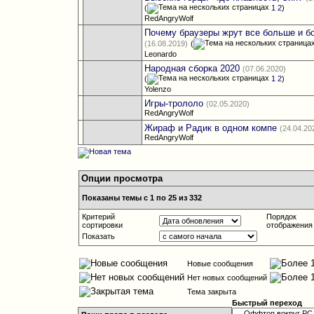
(
1
2
)
RedAngryWolf
Почему браузеры жрут все больше и б
(16.08.2019)
(
Leonardo
Народная сборка 2020
(07.06.2020)
(
1
2
)
Yolenzo
Игры-трололо
(02.05.2020)
RedAngryWolf
Жираф и Радик в одном компе
(24.04.20
RedAngryWolf
Опции просмотра
Показаны темы с 1 по 25 из 332
Критерий
Порядок
сортировки
отображения
Показать
Новые сообщения
Нет новых сообщений
Тема закрыта
Быстрый переход