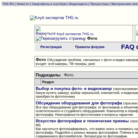
THG.RU
|
Новости
|
Смартфоны и ноутбуки
|
Видеокарты
|
Процессоры
|
Материнские пла
Клуб экспертов THG.ru
Фото
FAQ 
Регистрация
Правила форума
Фото
Обсуждение проблем, связанных с фото и видео камера
входят: вэб-камеры, ТВ-тюнеры, рип)
Подразделы
: Фото
Раздел
Выбор и покупка фото- и видеокамер
(просматривают
Какую купить камеру, выбор зеркальной, компактной, и видеока
приобрести фототехнику
Обсуждение оборудования для фотографа
(просмат
Все про оборудование для фотографа: от фотокамер и объектив
осветительного и студийного оборудования. Компьютер и периф
фотографа. Неисправности фототехники и вопросы гарантии.
Искусство фотографии и технические приемы
(про
88)
Как научиться фотографировать, что важно знать и понимать 
фотографу. Подробно о разных жанрах фотографии. Плёнка в ж
современного фотолюбителя. Литература по фотографии.