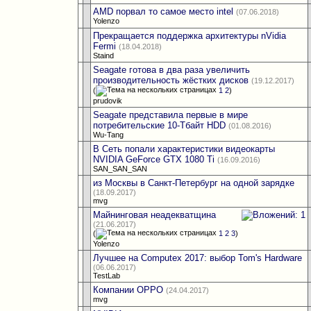
AMD порвал то самое место intel
(07.06.2018)
Yolenzo
Прекращается поддержка архитектуры nVidia
Fermi
(18.04.2018)
Staind
Seagate готова в два раза увеличить
производительность жёстких дисков
(19.12.2017)
(
1
2
)
prudovik
Seagate представила первые в мире
потребительские 10-Тбайт HDD
(01.08.2016)
Wu-Tang
В Сеть попали характеристики видеокарты
NVIDIA GeForce GTX 1080 Ti
(16.09.2016)
SAN_SAN_SAN
из Москвы в Санкт-Петербург на одной зарядке
(18.09.2017)
mvg
Майнинговая неадекватщина
(21.06.2017)
(
1
2
3
)
Yolenzo
Лучшее на Computex 2017: выбор Tom's Hardware
(06.06.2017)
TestLab
Компании OPPO
(24.04.2017)
mvg