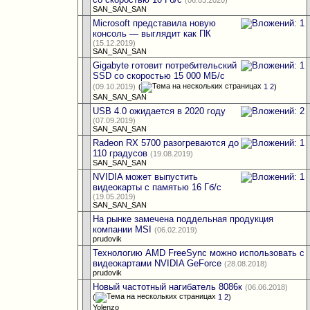
(06.03.2020)
SAN_SAN_SAN
Microsoft представила новую
консоль — выглядит как ПК
(15.12.2019)
SAN_SAN_SAN
Gigabyte готовит потребительский
SSD со скоростью 15 000 МБ/с
(09.10.2019)
(
1
2
)
SAN_SAN_SAN
USB 4.0 ожидается в 2020 году
(07.09.2019)
SAN_SAN_SAN
Radeon RX 5700 разогреваются до
110 градусов
(19.08.2019)
SAN_SAN_SAN
NVIDIA может выпустить
видеокарты с памятью 16 Гб/с
(19.05.2019)
SAN_SAN_SAN
На рынке замечена поддельная продукция
компании MSI
(06.02.2019)
prudovik
Технологию AMD FreeSync можно использовать с
видеокартами NVIDIA GeForce
(28.08.2018)
prudovik
Новый частотный нагибатель 8086к
(06.06.2018)
(
1
2
)
Yolenzo