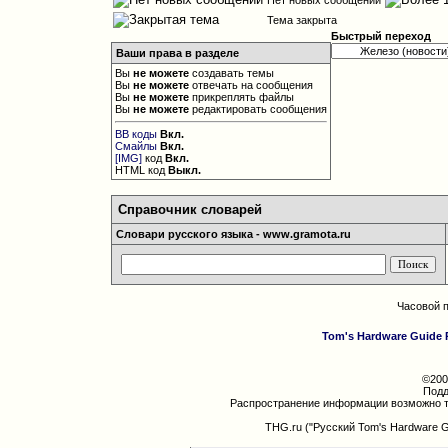
Нет новых сообщений
Тема закрыта
Быстрый переход
Ваши права в разделе
Вы
не можете
создавать темы
Вы
не можете
отвечать на сообщения
Вы
не можете
прикреплять файлы
Вы
не можете
редактировать сообщения
BB коды
Вкл.
Смайлы
Вкл.
[IMG]
код
Вкл.
HTML код
Выкл.
Справочник словарей
Словари русского языка - www.gramota.ru
Часовой 
Tom's Hardware Guide 
©200
Подд
Распространение информации возможно т
THG.ru ("Русский Tom's Hardware 