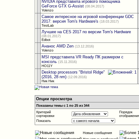
NVIDIA представила игрового помощника
GeForce GTX G-Assist
(08.04.2017)
Yolenzo
Самое интересное на игровой конференции GDC
2017: версия Tom's Hardware's
(18.03.2017)
TestLab
Лучшее на CES 2017 по версии Tom's Hardware
(08.01.2017)
Edbot
Ананос AMD Zen
(13.12.2016)
Yolenzo
MSI представила VR Ready ПК размером с
консоль
(15.11.2016)
HO11Y
Desktop processors "Bristol Ridge"
(2016, 28 nm)
(12.09.2016)
Ник Ник
Опции просмотра
Показаны темы с 1 по 25 из 344
Критерий
Порядок
сортировки
отображени
Показать
Новые сообщения