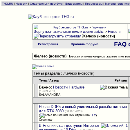
THG.RU
|
Новости
|
Смартфоны и ноутбуки
|
Видеокарты
|
Процессоры
|
Материнские пла
Клуб экспертов THG.ru
>
Горячие и
актуальные темы и другие activity.
>
Новости
Железо (новости)
FAQ 
Регистрация
Правила форума
Железо (новости)
Новости о компьютерном железе и не тол
Темы раздела
: Железо (новости)
Тема
/
Автор
Рейтинг
Важно:
Новости Hardware
(19.09.2011)
SALAMANDRA
Новая DDR5 и новый уникальный разъём питания
для RTX 3080
(31.07.2020)
(
1
2
)
Crownear
В Японии стал доступен Интернет
со скоростью 10 Гб/с