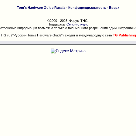
Tom's Hardware Guide Russia
-
Конфиденциальность
-
Вверх
©2000 - 2026, Форум THG.
Поддержка:
Смузи-студио
странение информации возможно только с письменного разрешения администрации и
THG.ru ("Русский Tom's Hardware Guide") входит в международную сеть
TG Publishing