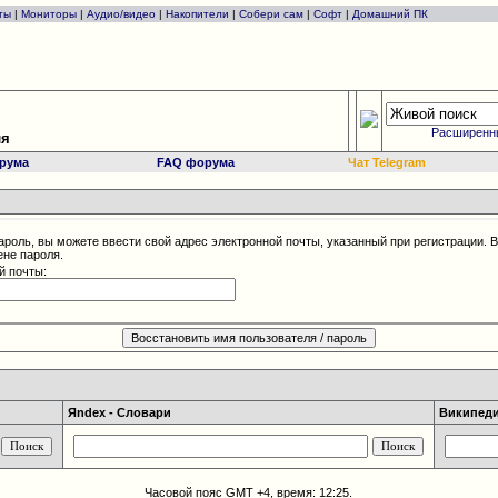
ты
|
Мониторы
|
Аудио/видео
|
Накопители
|
Собери сам
|
Софт
|
Домашний ПК
Расширенн
ля
рума
FAQ форума
Чат Telegram
ароль, вы можете ввести свой адрес электронной почты, указанный при регистрации. 
ене пароля.
й почты:
Яndex - Словари
Википедия
Часовой пояс GMT +4, время:
12:25
.