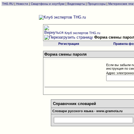
THG.RU
|
Новости
|
Смартфоны и ноутбуки
|
Видеокарты
|
Процессоры
|
Материнские пла
Клуб экспертов THG.ru
Форма смены паро
Регистрация
Правила фо
Форма смены пароля
Если вы забыли п
инструкция по см
Адрес электронно
Справочник словарей
Словари русского языка - www.gramota.ru