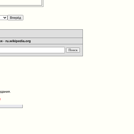
 - ru.wikipedia.org
здания.
g