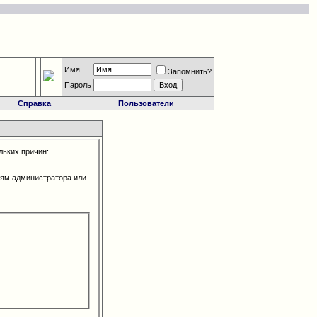
Имя
Запомнить?
Пароль
Справка
Пользователи
льких причин:
иям администратора или