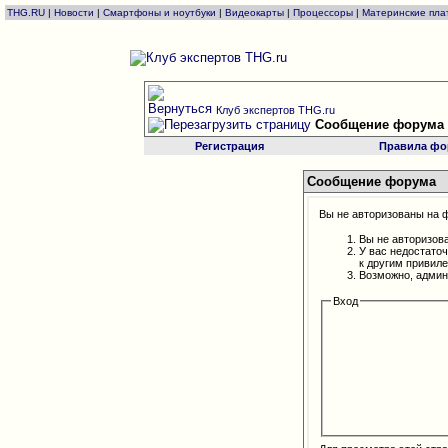
THG.RU
|
Новости
|
Смартфоны и ноутбуки
|
Видеокарты
|
Процессоры
|
Материнские пла
Клуб экспертов THG.ru
Сообщение форума
Регистрация
Правила фо
Сообщение форума
Вы не авторизованы на ф
Вы не авторизов
У вас недостато
к другим привил
Возможно, админ
Вход