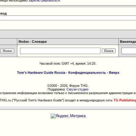
раницы необходимо
зарегистрироваться
.
еход
Яndex - Словари
Википедия
Часовой пояс GMT +4, время:
14:20
.
Tom's Hardware Guide Russia
-
Конфиденциальность
-
Вверх
©2000 - 2026, Форум THG.
Поддержка:
Смузи-студио
странение информации возможно только с письменного разрешения администрации и
THG.ru ("Русский Tom's Hardware Guide") входит в международную сеть
TG Publishin