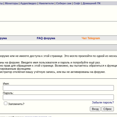
ты
|
Мониторы
|
Аудио/видео
|
Накопители
|
Собери сам
|
Софт
|
Домашний ПК
рума
FAQ форума
Чат Telegram
оруме или не имеете доступа к этой странице. Это могло произойти по одной из неско
аны на форуме. Введите имя пользователя и пароль и попробуйте ещё раз.
чно прав для обращения к этой странице. Возможно, вы пытаетесь обратиться к функц
егированным функциям.
истратор отключил вашу учётную запись, или вы не активированы на форуме.
Имя:
Пароль:
Забыли пароль?
Запомнить?