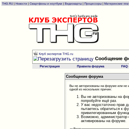
THG.RU
|
Новости
|
Смартфоны и ноутбуки
|
Видеокарты
|
Процессоры
|
Материнские пла
Клуб экспертов THG.ru
Сообщение ф
Регистрация
Правила форума
FAQ
Сообщение форума
Вы не авторизованы на форуме или не и
одной из нескольких причин:
Вы не авторизованы на фо
попробуйте ещё раз.
У вас недостаточно прав д
пытаетесь обратиться к ф
привилегированным функц
Возможно, администратор 
активированы на форуме.
Вход